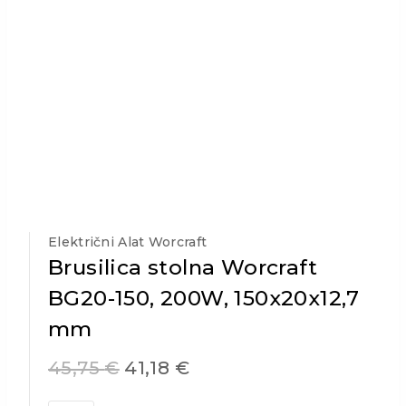
Električni Alat Worcraft
Brusilica stolna Worcraft
BG20-150, 200W, 150x20x12,7
mm
45,75
€
41,18
€