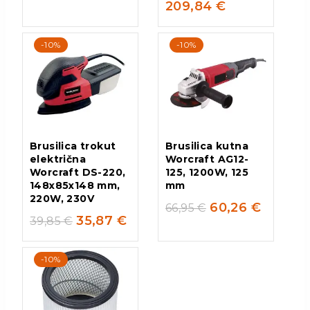
209,84
€
-10%
-10%
Brusilica trokut
Brusilica kutna
električna
Worcraft AG12-
Worcraft DS-220,
125, 1200W, 125
148x85x148 mm,
mm
220W, 230V
60,26
€
66,95
€
35,87
€
39,85
€
-10%