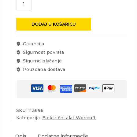
Brusilica
stolna
Worcraft
BG20-
DODAJ U KOŠARICU
150,
200W,
150x20x12,7
Garancija
mm
Sigurnost povrata
količina
Sigurno plaćanje
Pouzdana dostava
SKU:
113696
Kategorija:
Električni alat Worcraft
Opis
Dodatne informacije