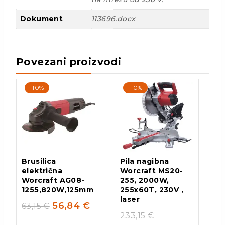
Dokument
113696.docx
Povezani proizvodi
-10%
-10%
Brusilica
Pila nagibna
električna
Worcraft MS20-
Worcraft AG08-
255, 2000W,
1255,820W,125mm
255x60T, 230V ,
laser
56,84
€
63,15
€
233,15
€