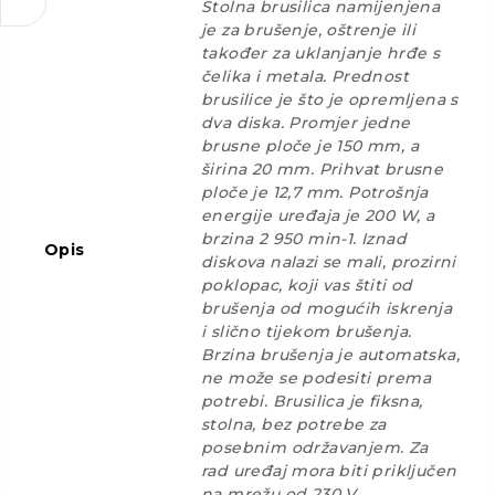
Stolna brusilica namijenjena
je za brušenje, oštrenje ili
također za uklanjanje hrđe s
čelika i metala. Prednost
brusilice je što je opremljena s
dva diska. Promjer jedne
brusne ploče je 150 mm, a
širina 20 mm. Prihvat brusne
ploče je 12,7 mm. Potrošnja
energije uređaja je 200 W, a
brzina 2 950 min-1. Iznad
Opis
diskova nalazi se mali, prozirni
poklopac, koji vas štiti od
brušenja od mogućih iskrenja
i slično tijekom brušenja.
Brzina brušenja je automatska,
ne može se podesiti prema
potrebi. Brusilica je fiksna,
stolna, bez potrebe za
posebnim održavanjem. Za
rad uređaj mora biti priključen
na mrežu od 230 V.