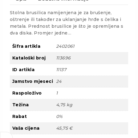
Stolna brusilica namijenjena je za brušenje,
oštrenje ili također za uklanjanje hrđe s čelika i
metala. Prednost brusilice je što je opremljena s
dva diska. Promjer jedne…
Šifra artikla
2402061
Kataloški broj
113696
ID artikla
11137
Jamstvo mjeseci
24
Raspoloživo
1
Težina
4,75 kg
Rabat
0%
Vaša cijena
45,75 €