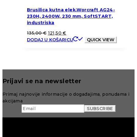
Brusilica kutna elek.Worcraft AG24-
230H, 2400W, 230 mm, SoftSTART,
industriska
135,00
€
121,50
€
DODAJ U KOŠARICU
QUICK VIEW
Prijavi se na newsletter
Primaj najnovije informacije o događajima, ponudama i
akcijama