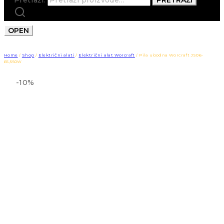
OPEN
Home
/
Shop
/
Električni alati
/
Električni alat Worcraft
/
Pila ubodna Worcraft JS06-
65,550W
-10%