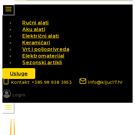
Ručni alati
Aku alati
Električni alati
Keramičari
Vrt i poljoprivreda
Elektromaterijal
Sezonski artikli
Usluge
Kontakt: +385 98 938 3953
info@kljuc17.hr
Login