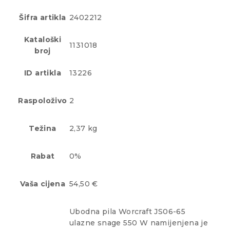
Šifra artikla
2402212
Kataloški
1131018
broj
ID artikla
13226
Raspoloživo
2
Težina
2,37 kg
Rabat
0%
Vaša cijena
54,50 €
Ubodna pila Worcraft JS06-65
ulazne snage 550 W namijenjena je