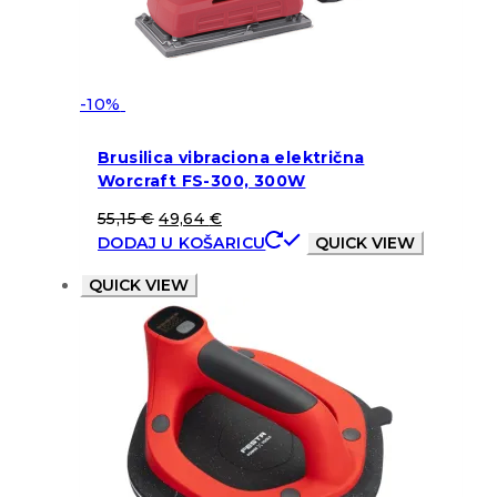
-10%
Brusilica vibraciona električna
Worcraft FS-300, 300W
55,15
€
49,64
€
DODAJ U KOŠARICU
QUICK VIEW
QUICK VIEW