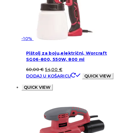
-10%
Pištolj za boju,električni, Worcraft
SG06-800, 550W, 800 ml
60,00
€
54,00
€
DODAJ U KOŠARICU
QUICK VIEW
QUICK VIEW