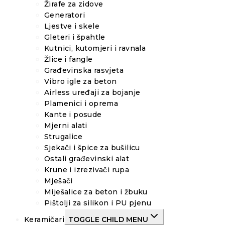
Žirafe za zidove
Generatori
Ljestve i skele
Gleteri i špahtle
Kutnici, kutomjeri i ravnala
Žlice i fangle
Građevinska rasvjeta
Vibro igle za beton
Airless uređaji za bojanje
Plamenici i oprema
Kante i posude
Mjerni alati
Strugalice
Sjekači i špice za bušilicu
Ostali građevinski alat
Krune i izrezivači rupa
Mješači
Miješalice za beton i žbuku
Pištolji za silikon i PU pjenu
Keramičari
TOGGLE CHILD MENU