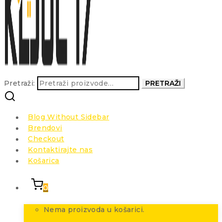
Pretraži:
PRETRAŽI
Blog Without Sidebar
Brendovi
Checkout
Kontaktirajte nas
Košarica
0
Nema proizvoda u košarici.