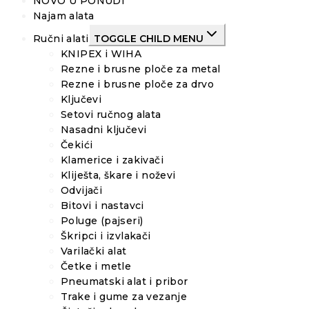
NOVO U PONUDI
Najam alata
Ručni alati
TOGGLE CHILD MENU
KNIPEX i WIHA
Rezne i brusne ploče za metal
Rezne i brusne ploče za drvo
Ključevi
Setovi ručnog alata
Nasadni ključevi
Čekići
Klamerice i zakivači
Kliješta, škare i noževi
Odvijači
Bitovi i nastavci
Poluge (pajseri)
Škripci i izvlakači
Varilački alat
Četke i metle
Pneumatski alat i pribor
Trake i gume za vezanje