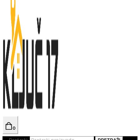
0
Pretraži:
PRETRAŽI