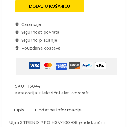
HSV-
DODAJ U KOŠARICU
100-
08,2.2kW,100l
količina
Garancija
Sigurnost povrata
Sigurno plaćanje
Pouzdana dostava
SKU:
115044
Kategorija:
Električni alat Worcraft
Opis
Dodatne informacije
Uljni STREND PRO HSV-100-08 je električni