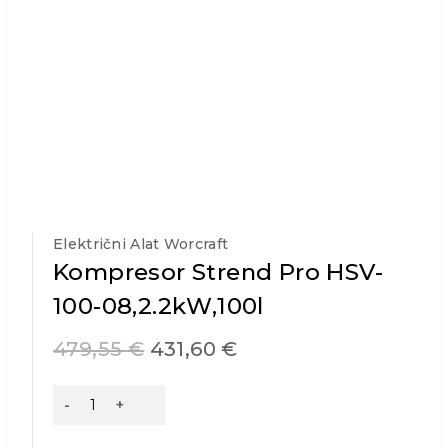
Električni Alat Worcraft
Kompresor Strend Pro HSV-
100-08,2.2kW,100l
479,55
€
431,60
€
Kompresor
Strend
Pro