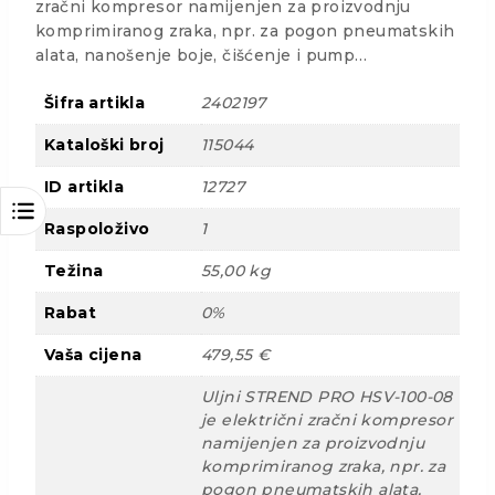
zračni kompresor namijenjen za proizvodnju
komprimiranog zraka, npr. za pogon pneumatskih
alata, nanošenje boje, čišćenje i pump…
Šifra artikla
2402197
Kataloški broj
115044
ID artikla
12727
Raspoloživo
1
Težina
55,00 kg
Rabat
0%
Vaša cijena
479,55 €
Uljni STREND PRO HSV-100-08
je električni zračni kompresor
namijenjen za proizvodnju
komprimiranog zraka, npr. za
pogon pneumatskih alata,