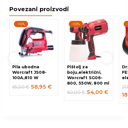
Povezani proizvodi
-10%
-10%
Pila ubodna
Pištolj za
Dr
Worcraft JS08-
boju,električni,
FE
100A,810 W
Worcraft SG06-
el
800, 550W, 800 ml
58,95
€
65,50
€
2
54,00
€
60,00
€
1