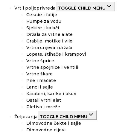
Vrt i poljoprivreda
TOGGLE CHILD MENU
Cerade i folije
Pumpe za vodu
Sjekire i kalači
Držala za vrtne alate
Grablje, motike i vile
Vrtna crijeva i držači
Lopate, štihače i krampovi
Vrtne šprice
Vrtne spojnice i ventili
Vrtne škare
Pile i mačete
Lanci i sajle
Karabini, karike i okov
Ostali vrtni alat
Pletiva i mreže
Željezarija
TOGGLE CHILD MENU
Dimovodne čekte i sajle
Dimovodne cijevi