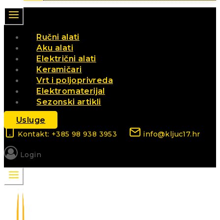
Ručni alati
Aku alati
Električni alati
Keramičari
Vrt i poljoprivreda
Elektromaterijal
Sezonski artikli
Usluge
Kontakt: +385 98 938 3953
info@kljuc17.hr
Login