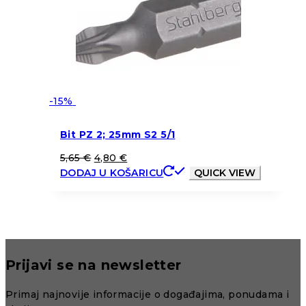
-15%
Bit PZ 2; 25mm S2 5/1
5,65
€
4,80
€
DODAJ U KOŠARICU
QUICK VIEW
Prijavi se na newsletter
Primaj najnovije informacije o događajima, ponudama i