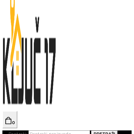
0
Pretraži:
PRETRAŽI