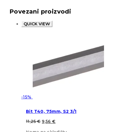
Povezani proizvodi
QUICK VIEW
-15%
Bit T40, 75mm, S2 3/1
11,25
€
9,56
€
Nema na skladištu