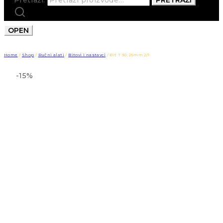
OPEN
Home
/
Shop
/
Ručni alati
/
Bitovi i nastavci
/
Bit T 30; 25mm 2/1
-15%