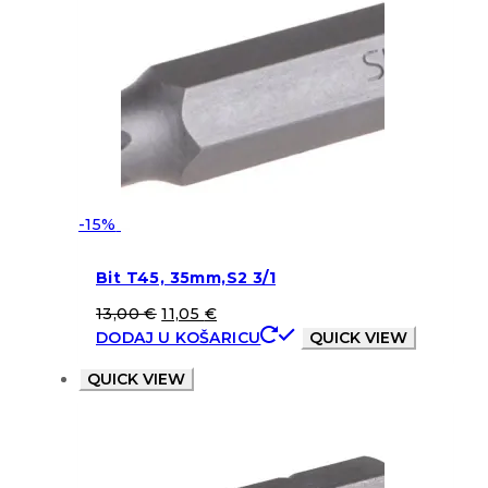
-15%
Bit T45, 35mm,S2 3/1
13,00
€
11,05
€
DODAJ U KOŠARICU
QUICK VIEW
QUICK VIEW