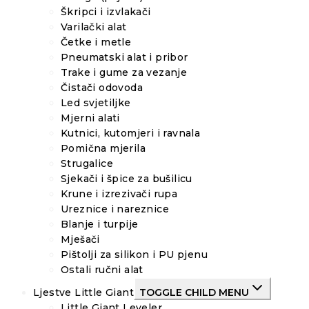
Škripci i izvlakači
Varilački alat
Četke i metle
Pneumatski alat i pribor
Trake i gume za vezanje
Čistači odovoda
Led svjetiljke
Mjerni alati
Kutnici, kutomjeri i ravnala
Pomična mjerila
Strugalice
Sjekači i špice za bušilicu
Krune i izrezivači rupa
Ureznice i nareznice
Blanje i turpije
Mješači
Pištolji za silikon i PU pjenu
Ostali ručni alat
Ljestve Little Giant
TOGGLE CHILD MENU
Little Giant Leveler