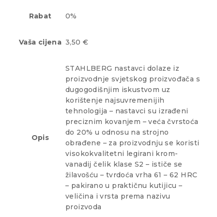
Rabat
0%
Vaša cijena
3,50 €
STAHLBERG nastavci dolaze iz
proizvodnje svjetskog proizvođača s
dugogodišnjim iskustvom uz
korištenje najsuvremenijih
tehnologija – nastavci su izrađeni
preciznim kovanjem – veća čvrstoća
do 20% u odnosu na strojno
Opis
obrađene – za proizvodnju se koristi
visokokvalitetni legirani krom-
vanadij čelik klase S2 – ističe se
žilavošću – tvrdoća vrha 61 – 62 HRC
– pakirano u praktičnu kutijicu –
veličina i vrsta prema nazivu
proizvoda