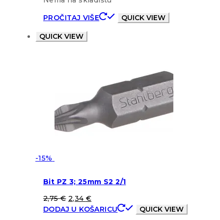
PROČITAJ VIŠE
QUICK VIEW
QUICK VIEW
-15%
Bit PZ 3; 25mm S2 2/1
2,75
€
2,34
€
DODAJ U KOŠARICU
QUICK VIEW