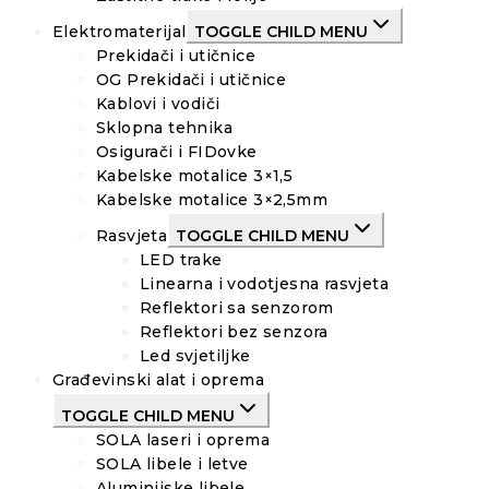
Elektromaterijal
TOGGLE CHILD MENU
Prekidači i utičnice
OG Prekidači i utičnice
Kablovi i vodiči
Sklopna tehnika
Osigurači i FIDovke
Kabelske motalice 3×1,5
Kabelske motalice 3×2,5mm
Rasvjeta
TOGGLE CHILD MENU
LED trake
Linearna i vodotjesna rasvjeta
Reflektori sa senzorom
Reflektori bez senzora
Led svjetiljke
Građevinski alat i oprema
TOGGLE CHILD MENU
SOLA laseri i oprema
SOLA libele i letve
Aluminijske libele