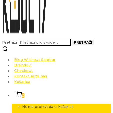
Pretraži:
PRETRAŽI
Blog Without Sidebar
Brendovi
Checkout
Kontaktirajte nas
Košarica
0
Nema proizvoda u košarici.