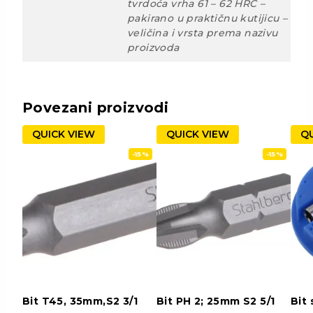
tvrdoća vrha 61 – 62 HRC –
pakirano u praktičnu kutijicu –
veličina i vrsta prema nazivu
proizvoda
Povezani proizvodi
QUICK VIEW
QUICK VIEW
QU
-15%
-15%
Bit T45, 35mm,S2 3/1
Bit PH 2; 25mm S2 5/1
Bit 