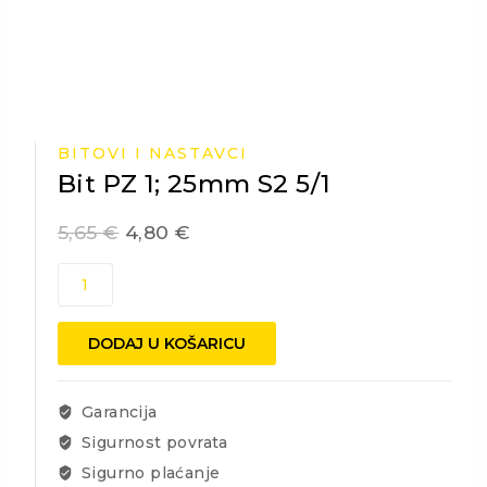
BITOVI I NASTAVCI
Bit PZ 1; 25mm S2 5/1
5,65
€
4,80
€
Bit
PZ
1;
DODAJ U KOŠARICU
25mm
S2
5/1
Garancija
količina
Sigurnost povrata
Sigurno plaćanje