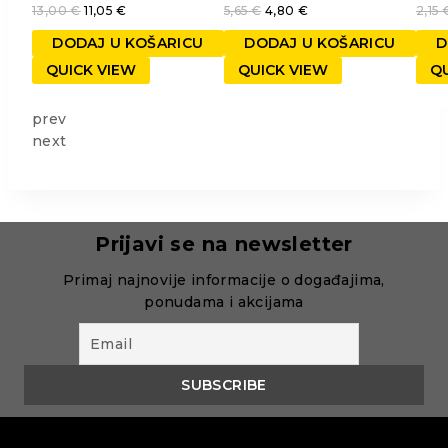
13,00
€
11,05
€
5,65
€
4,80
€
2,15
DODAJ U KOŠARICU
DODAJ U KOŠARICU
D
QUICK VIEW
QUICK VIEW
QU
prev
next
Prijavi se na newsletter
Primaj najnovije informacije o događajima,
ponudama i akcijama