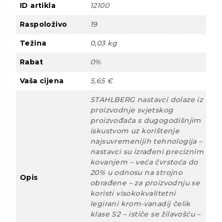
ID artikla
12100
Raspoloživo
19
Težina
0,03 kg
Rabat
0%
Vaša cijena
5,65 €
STAHLBERG nastavci dolaze iz
proizvodnje svjetskog
proizvođača s dugogodišnjim
iskustvom uz korištenje
najsuvremenijih tehnologija –
nastavci su izrađeni preciznim
kovanjem – veća čvrstoća do
20% u odnosu na strojno
Opis
obrađene – za proizvodnju se
koristi visokokvalitetni
legirani krom-vanadij čelik
klase S2 – ističe se žilavošću –