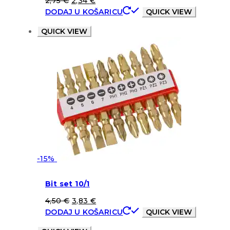
2,75
€
2,34
€
DODAJ U KOŠARICU
QUICK VIEW
QUICK VIEW
-15%
Bit set 10/1
4,50
€
3,83
€
DODAJ U KOŠARICU
QUICK VIEW