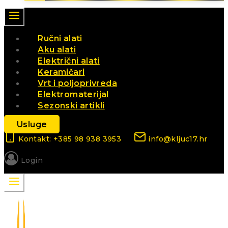
Ručni alati
Aku alati
Električni alati
Keramičari
Vrt i poljoprivreda
Elektromaterijal
Sezonski artikli
Usluge
Kontakt: +385 98 938 3953
info@kljuc17.hr
Login