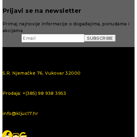
Prijavi se na newsletter
Primaj najnovije informacije o događajima, ponudama i
akcijama
S.R. Njemačke 76, Vukovar 32000
Prodaja: +(385) 98 938 3953
info@kljuc17.hr