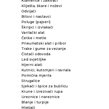
Klamerice i zakivači
Kliješta, škare i noževi
Odvijači
Bitovi i nastavci
Poluge (pajseri)
Škripci i izvlakači
Varilački alat
Četke i metle
Pneumatski alat i pribor
Trake i gume za vezanje
Čistači odovoda
Led svjetiljke
Mjerni alati
Kutnici, kutomjeri i ravnala
Pomična mjerila
Strugalice
Sjekači i špice za bušilicu
Krune i izrezivači rupa
Ureznice i nareznice
Blanje i turpije
Mješači