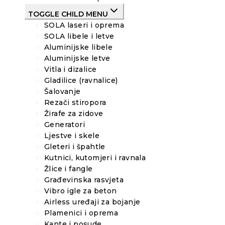
TOGGLE CHILD MENU
SOLA laseri i oprema
SOLA libele i letve
Aluminijske libele
Aluminijske letve
Vitla i dizalice
Gladilice (ravnalice)
Šalovanje
Rezači stiropora
Žirafe za zidove
Generatori
Ljestve i skele
Gleteri i špahtle
Kutnici, kutomjeri i ravnala
Žlice i fangle
Građevinska rasvjeta
Vibro igle za beton
Airless uređaji za bojanje
Plamenici i oprema
Kante i posude