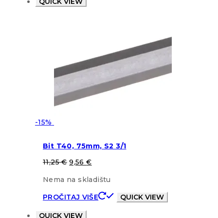
QUICK VIEW
-15%
Bit T40, 75mm, S2 3/1
11,25
€
9,56
€
Nema na skladištu
PROČITAJ VIŠE
QUICK VIEW
QUICK VIEW