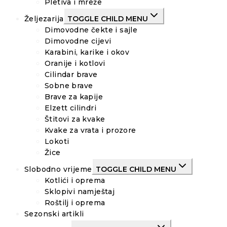
Pletiva i mreže
Željezarija
TOGGLE CHILD MENU
Dimovodne čekte i sajle
Dimovodne cijevi
Karabini, karike i okov
Oranije i kotlovi
Cilindar brave
Sobne brave
Brave za kapije
Elzett cilindri
Štitovi za kvake
Kvake za vrata i prozore
Lokoti
Žice
Slobodno vrijeme
TOGGLE CHILD MENU
Kotlići i oprema
Sklopivi namještaj
Roštilj i oprema
Sezonski artikli