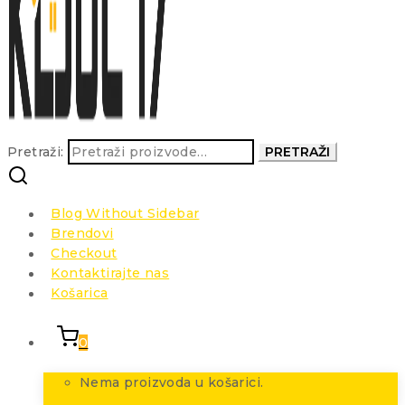
Pretraži:
PRETRAŽI
Blog Without Sidebar
Brendovi
Checkout
Kontaktirajte nas
Košarica
0
Nema proizvoda u košarici.