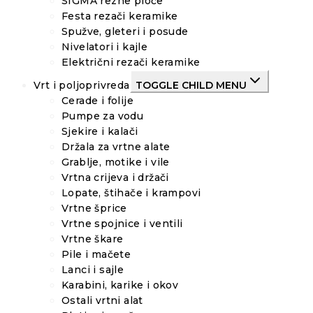
SIGMA rezne ploče
Festa rezači keramike
Spužve, gleteri i posude
Nivelatori i kajle
Električni rezači keramike
Vrt i poljoprivreda
TOGGLE CHILD MENU
Cerade i folije
Pumpe za vodu
Sjekire i kalači
Držala za vrtne alate
Grablje, motike i vile
Vrtna crijeva i držači
Lopate, štihače i krampovi
Vrtne šprice
Vrtne spojnice i ventili
Vrtne škare
Pile i mačete
Lanci i sajle
Karabini, karike i okov
Ostali vrtni alat