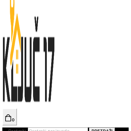
0
Pretraži:
PRETRAŽI