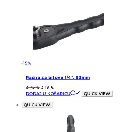
-15%
Račna za bitove 1/4″, 93mm
3,75
€
3,19
€
DODAJ U KOŠARICU
QUICK VIEW
QUICK VIEW