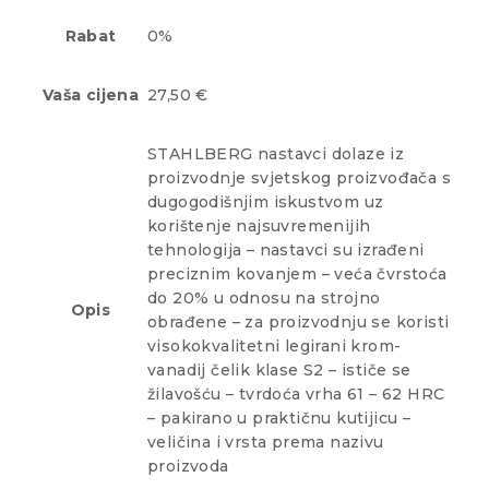
Rabat
0%
Vaša cijena
27,50 €
STAHLBERG nastavci dolaze iz
proizvodnje svjetskog proizvođača s
dugogodišnjim iskustvom uz
korištenje najsuvremenijih
tehnologija – nastavci su izrađeni
preciznim kovanjem – veća čvrstoća
do 20% u odnosu na strojno
Opis
obrađene – za proizvodnju se koristi
visokokvalitetni legirani krom-
vanadij čelik klase S2 – ističe se
žilavošću – tvrdoća vrha 61 – 62 HRC
– pakirano u praktičnu kutijicu –
veličina i vrsta prema nazivu
proizvoda