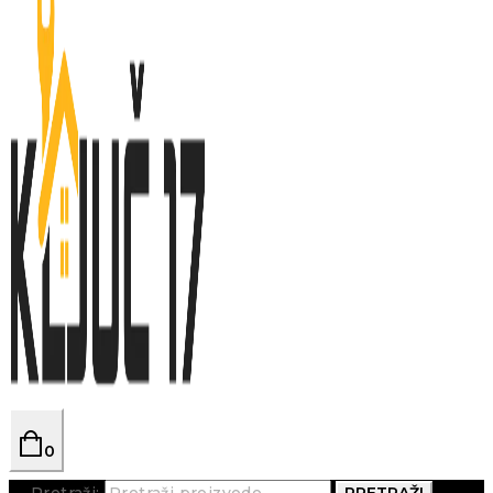
0
Pretraži:
PRETRAŽI