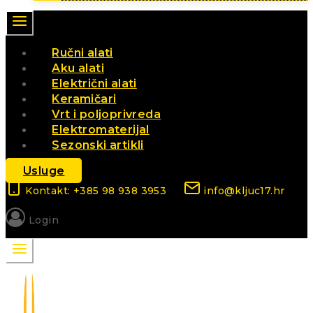
Ručni alati
Aku alati
Električni alati
Keramičari
Vrt i poljoprivreda
Elektromaterijal
Sezonski artikli
Usluge
Kontakt: +385 98 938 3953
info@kljuc17.hr
Login