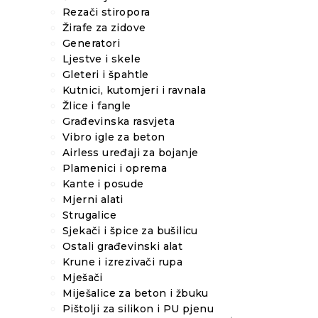
Rezači stiropora
Žirafe za zidove
Generatori
Ljestve i skele
Gleteri i špahtle
Kutnici, kutomjeri i ravnala
Žlice i fangle
Građevinska rasvjeta
Vibro igle za beton
Airless uređaji za bojanje
Plamenici i oprema
Kante i posude
Mjerni alati
Strugalice
Sjekači i špice za bušilicu
Ostali građevinski alat
Krune i izrezivači rupa
Mješači
Miješalice za beton i žbuku
Pištolji za silikon i PU pjenu