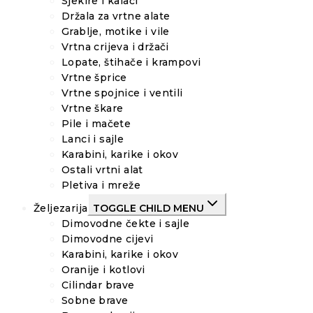
Sjekire i kalači
Držala za vrtne alate
Grablje, motike i vile
Vrtna crijeva i držači
Lopate, štihače i krampovi
Vrtne šprice
Vrtne spojnice i ventili
Vrtne škare
Pile i mačete
Lanci i sajle
Karabini, karike i okov
Ostali vrtni alat
Pletiva i mreže
Željezarija
TOGGLE CHILD MENU
Dimovodne čekte i sajle
Dimovodne cijevi
Karabini, karike i okov
Oranije i kotlovi
Cilindar brave
Sobne brave