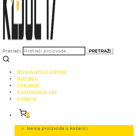
Pretraži:
PRETRAŽI
Blog Without Sidebar
Brendovi
Checkout
Kontaktirajte nas
Košarica
0
Nema proizvoda u košarici.