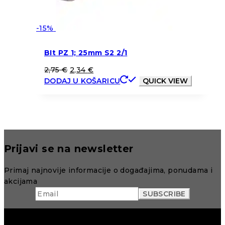
-15%
BIt PZ 1; 25mm S2 2/1
2,75
€
2,34
€
DODAJ U KOŠARICU
QUICK VIEW
Prijavi se na newsletter
Primaj najnovije informacije o događajima, ponudama i
akcijama