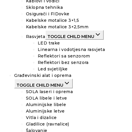
Kablovi i vodiči
Sklopna tehnika
Osigurači i FIDovke
Kabelske motalice 3×1,5
Kabelske motalice 3×2,5mm
Rasvjeta
TOGGLE CHILD MENU
LED trake
Linearna i vodotjesna rasvjeta
Reflektori sa senzorom
Reflektori bez senzora
Led svjetiljke
Građevinski alat i oprema
TOGGLE CHILD MENU
SOLA laseri i oprema
SOLA libele i letve
Aluminijske libele
Aluminijske letve
Vitla i dizalice
Gladilice (ravnalice)
Šalovanje