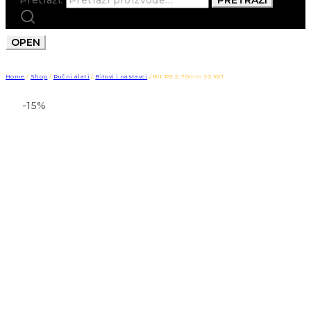
OPEN
Home
/
Shop
/
Ručni alati
/
Bitovi i nastavci
/
Bit PZ 2; 70mm S2 10/1
-15%