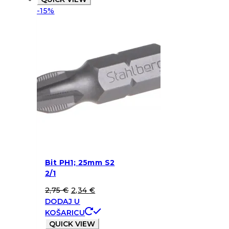
-15%
Bit PH1; 25mm S2
2/1
2,75
€
2,34
€
DODAJ U
KOŠARICU
QUICK VIEW