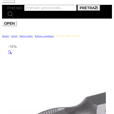
Pretraži:
PRETRAŽI
OPEN
Home
/
Shop
/
Ručni alati
/
Bitovi i nastavci
/
Bit PH 1; 25mm S2 5/1
-15%
🔍