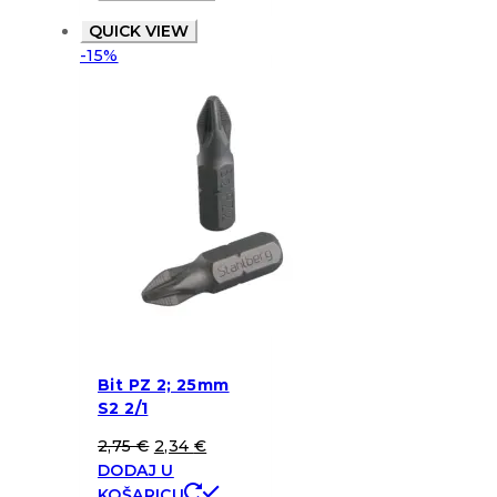
QUICK VIEW
-15%
Bit PZ 2; 25mm
S2 2/1
2,75
€
2,34
€
DODAJ U
KOŠARICU