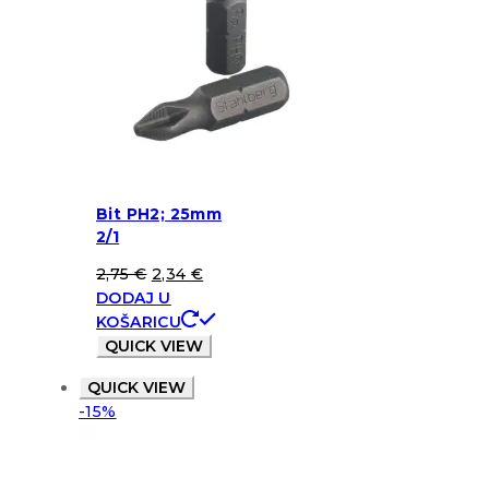
Bit PH2; 25mm
2/1
2,75
€
2,34
€
DODAJ U
KOŠARICU
QUICK VIEW
QUICK VIEW
-15%