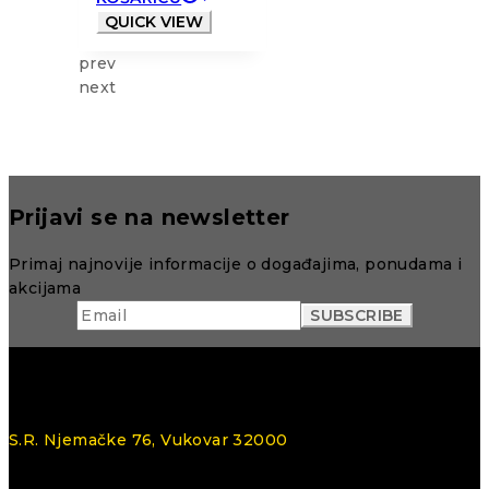
QUICK VIEW
prev
next
Prijavi se na newsletter
Primaj najnovije informacije o događajima, ponudama i
akcijama
S.R. Njemačke 76, Vukovar 32000