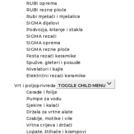
RUBI oprema
RUBI rezne ploče
Rubi mješači i mješalice
SIGMA dijelovi
Podvozja, kitanje i stakla
SIGMA rezači
SIGMA oprema
SIGMA rezne ploče
Festa rezači keramike
Spužve, gleteri i posude
Nivelatori i kajle
Električni rezači keramike
Vrt i poljoprivreda
TOGGLE CHILD MENU
Cerade i folije
Pumpe za vodu
Sjekire i kalači
Držala za vrtne alate
Grablje, motike i vile
Vrtna crijeva i držači
Lopate, štihače i krampovi