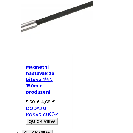
Magnetni
nastavak za
bitove 1/4″,
150mm-
produženi
5,50
€
4,68
€
DODAJ U
KOŠARICU
QUICK VIEW
QUICK VIEW