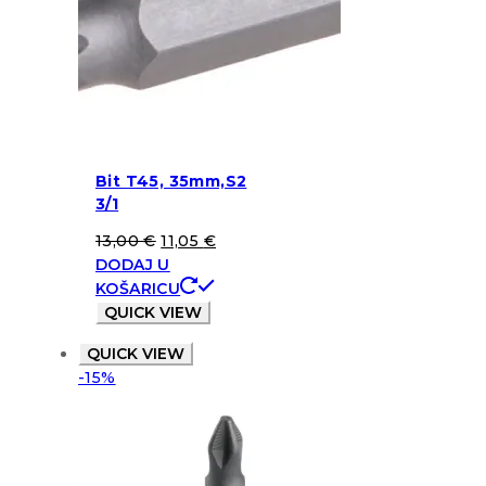
Bit T45, 35mm,S2
3/1
13,00
€
11,05
€
DODAJ U
KOŠARICU
QUICK VIEW
QUICK VIEW
-15%