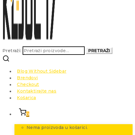
Pretraži:
PRETRAŽI
Blog Without Sidebar
Brendovi
Checkout
Kontaktirajte nas
Košarica
0
Nema proizvoda u košarici.