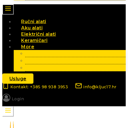
Ručni alati
Aku alati
Električni alati
Keramičari
More
Vrt i poljoprivreda
Elektromaterijal
Sezonski artikli
Usluge
Kontakt: +385 98 938 3953
info@kljuc17.hr
Login