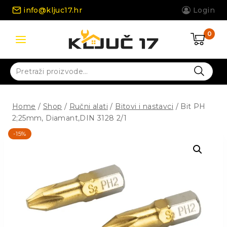
Skip
info@kljuc17.hr
Login
to
content
0
Pretraži:
Home
/
Shop
/
Ručni alati
/
Bitovi i nastavci
/
Bit PH
2;25mm, Diamant,DIN 3128 2/1
-15%