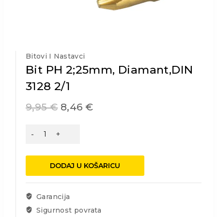
Bitovi I Nastavci
Bit PH 2;25mm, Diamant,DIN
3128 2/1
9,95
€
8,46
€
Bit
PH
2;25mm,
Diamant,DIN
DODAJ U KOŠARICU
3128
2/1
količina
Garancija
Sigurnost povrata