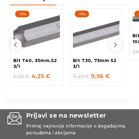
-15%
-15%
Bi
10
26
Bit T40, 35mm,S2
Bit T30, 75mm S2
3/1
3/1
4,25
€
9,56
€
5,00
€
11,25
€
Prijavi se na newsletter
Primaj najnovije informacije o događajima,
ponudama i akcijama