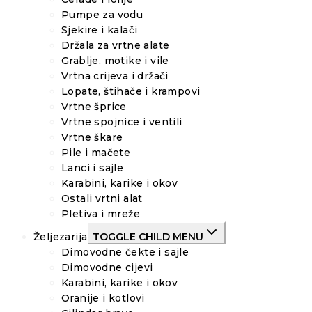
Pumpe za vodu
Sjekire i kalači
Držala za vrtne alate
Grablje, motike i vile
Vrtna crijeva i držači
Lopate, štihače i krampovi
Vrtne šprice
Vrtne spojnice i ventili
Vrtne škare
Pile i mačete
Lanci i sajle
Karabini, karike i okov
Ostali vrtni alat
Pletiva i mreže
Željezarija
TOGGLE CHILD MENU
Dimovodne čekte i sajle
Dimovodne cijevi
Karabini, karike i okov
Oranije i kotlovi