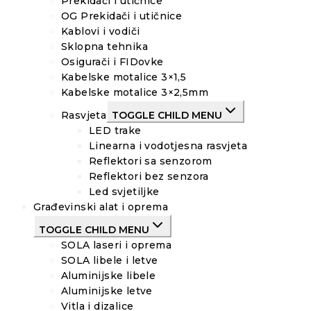
Prekidači i utičnice
OG Prekidači i utičnice
Kablovi i vodiči
Sklopna tehnika
Osigurači i FIDovke
Kabelske motalice 3×1,5
Kabelske motalice 3×2,5mm
Rasvjeta
TOGGLE CHILD MENU
LED trake
Linearna i vodotjesna rasvjeta
Reflektori sa senzorom
Reflektori bez senzora
Led svjetiljke
Građevinski alat i oprema
TOGGLE CHILD MENU
SOLA laseri i oprema
SOLA libele i letve
Aluminijske libele
Aluminijske letve
Vitla i dizalice