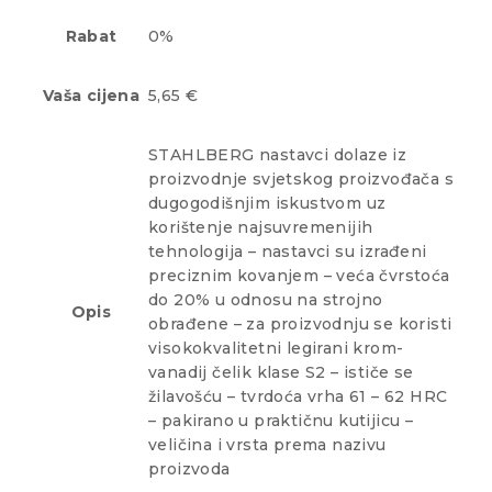
Rabat
0%
Vaša cijena
5,65 €
STAHLBERG nastavci dolaze iz
proizvodnje svjetskog proizvođača s
dugogodišnjim iskustvom uz
korištenje najsuvremenijih
tehnologija – nastavci su izrađeni
preciznim kovanjem – veća čvrstoća
do 20% u odnosu na strojno
Opis
obrađene – za proizvodnju se koristi
visokokvalitetni legirani krom-
vanadij čelik klase S2 – ističe se
žilavošću – tvrdoća vrha 61 – 62 HRC
– pakirano u praktičnu kutijicu –
veličina i vrsta prema nazivu
proizvoda