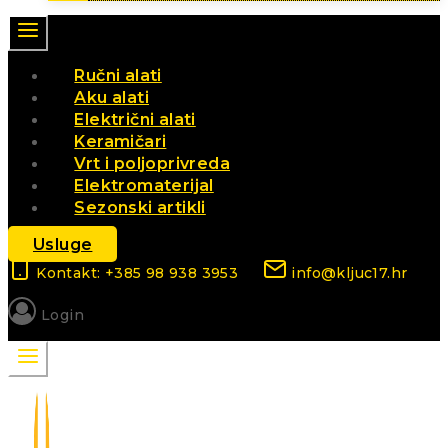
Ručni alati
Aku alati
Električni alati
Keramičari
Vrt i poljoprivreda
Elektromaterijal
Sezonski artikli
Usluge
Kontakt: +385 98 938 3953
info@kljuc17.hr
Login