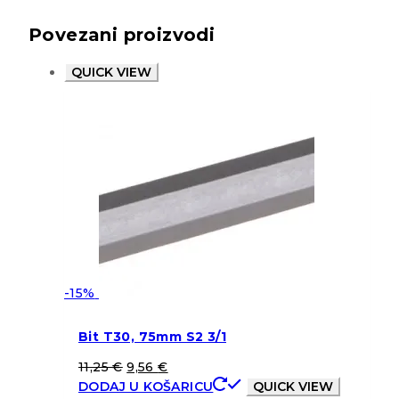
Povezani proizvodi
QUICK VIEW
-15%
Bit T30, 75mm S2 3/1
11,25
€
9,56
€
DODAJ U KOŠARICU
QUICK VIEW