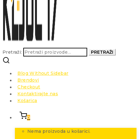
Pretraži:
PRETRAŽI
Blog Without Sidebar
Brendovi
Checkout
Kontaktirajte nas
Košarica
0
Nema proizvoda u košarici.