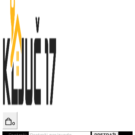
0
Pretraži:
PRETRAŽI