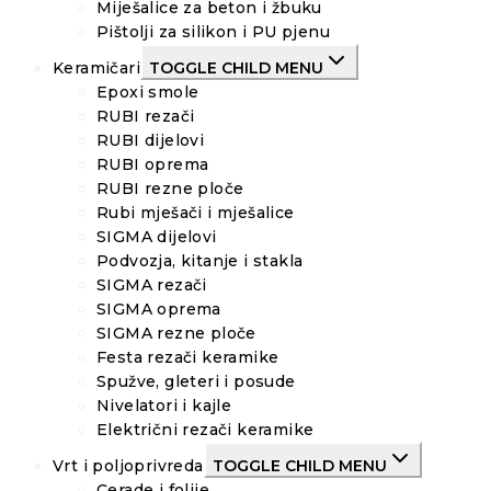
Miješalice za beton i žbuku
Pištolji za silikon i PU pjenu
Keramičari
TOGGLE CHILD MENU
Epoxi smole
RUBI rezači
RUBI dijelovi
RUBI oprema
RUBI rezne ploče
Rubi mješači i mješalice
SIGMA dijelovi
Podvozja, kitanje i stakla
SIGMA rezači
SIGMA oprema
SIGMA rezne ploče
Festa rezači keramike
Spužve, gleteri i posude
Nivelatori i kajle
Električni rezači keramike
Vrt i poljoprivreda
TOGGLE CHILD MENU
Cerade i folije