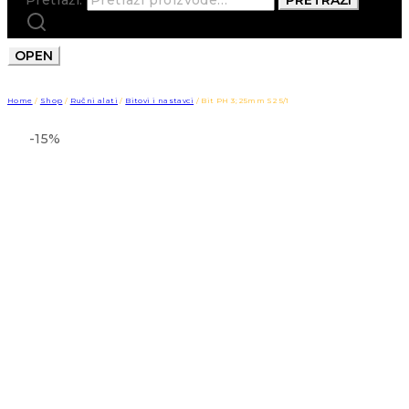
OPEN
Home
/
Shop
/
Ručni alati
/
Bitovi i nastavci
/
Bit PH 3; 25mm S2 5/1
-15%