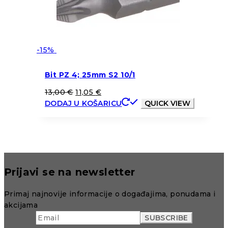
-15%
Bit PZ 4; 25mm S2 10/1
13,00
€
11,05
€
DODAJ U KOŠARICU
QUICK VIEW
Prijavi se na newsletter
Primaj najnovije informacije o događajima, ponudama i
akcijama