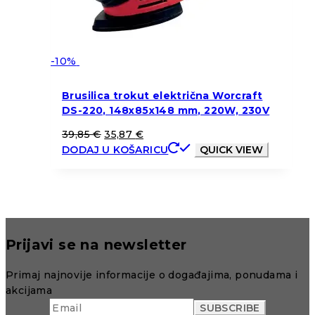
-10%
Brusilica trokut električna Worcraft
DS-220, 148x85x148 mm, 220W, 230V
39,85
€
35,87
€
DODAJ U KOŠARICU
QUICK VIEW
Prijavi se na newsletter
Primaj najnovije informacije o događajima, ponudama i
akcijama