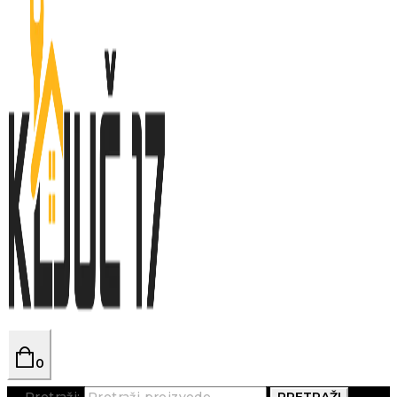
0
Pretraži:
PRETRAŽI