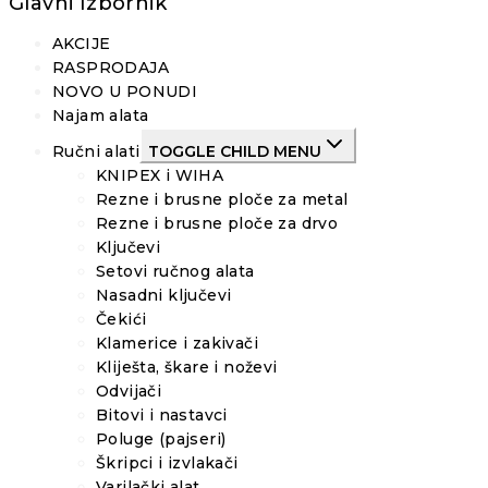
Glavni Izbornik
AKCIJE
RASPRODAJA
NOVO U PONUDI
Najam alata
Ručni alati
TOGGLE CHILD MENU
KNIPEX i WIHA
Rezne i brusne ploče za metal
Rezne i brusne ploče za drvo
Ključevi
Setovi ručnog alata
Nasadni ključevi
Čekići
Klamerice i zakivači
Kliješta, škare i noževi
Odvijači
Bitovi i nastavci
Poluge (pajseri)
Škripci i izvlakači
Varilački alat