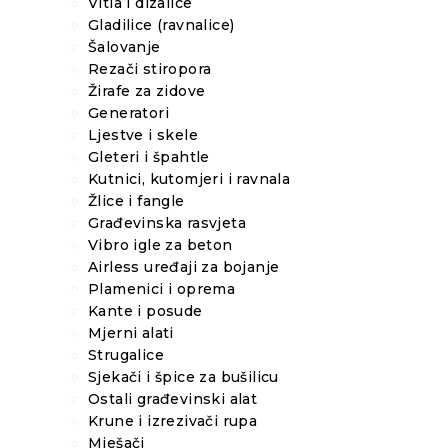
Vitla i dizalice
Gladilice (ravnalice)
Šalovanje
Rezači stiropora
Žirafe za zidove
Generatori
Ljestve i skele
Gleteri i špahtle
Kutnici, kutomjeri i ravnala
Žlice i fangle
Građevinska rasvjeta
Vibro igle za beton
Airless uređaji za bojanje
Plamenici i oprema
Kante i posude
Mjerni alati
Strugalice
Sjekači i špice za bušilicu
Ostali građevinski alat
Krune i izrezivači rupa
Mješači