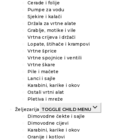
Cerade i folije
Pumpe za vodu
Sjekire i kalači
Držala za vrtne alate
Grablje, motike i vile
Vrtna crijeva i držači
Lopate, štihače i krampovi
Vrtne šprice
Vrtne spojnice i ventili
Vrtne škare
Pile i mačete
Lanci i sajle
Karabini, karike i okov
Ostali vrtni alat
Pletiva i mreže
Željezarija
TOGGLE CHILD MENU
Dimovodne čekte i sajle
Dimovodne cijevi
Karabini, karike i okov
Oranije i kotlovi