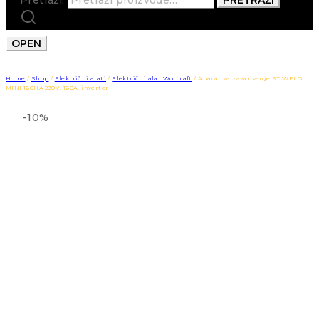
OPEN
Home
/
Shop
/
Električni alati
/
Električni alat Worcraft
/
Aparat za zavarivanje ST WELD
MINI 160HA 230V, 160A, inverter
-10%