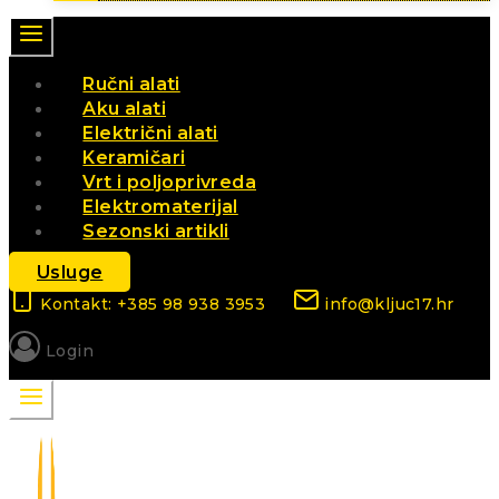
Ručni alati
Aku alati
Električni alati
Keramičari
Vrt i poljoprivreda
Elektromaterijal
Sezonski artikli
Usluge
Kontakt: +385 98 938 3953
info@kljuc17.hr
Login