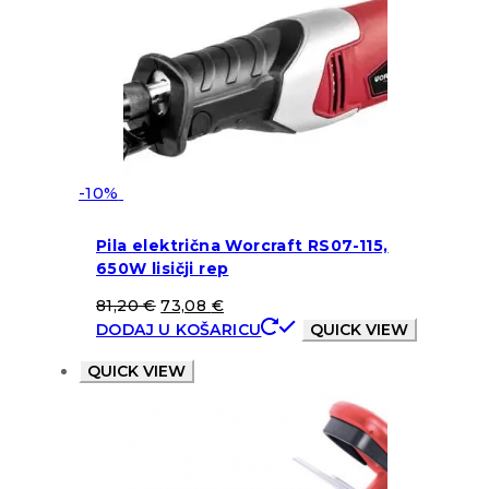
-10%
Pila električna Worcraft RS07-115,
650W lisičji rep
81,20
€
73,08
€
DODAJ U KOŠARICU
QUICK VIEW
QUICK VIEW