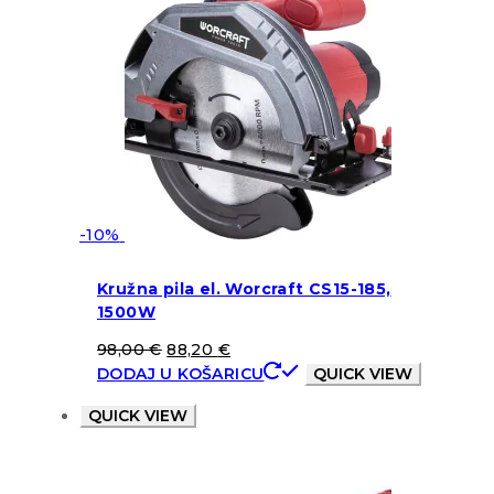
-10%
Kružna pila el. Worcraft CS15-185,
1500W
98,00
€
88,20
€
DODAJ U KOŠARICU
QUICK VIEW
QUICK VIEW