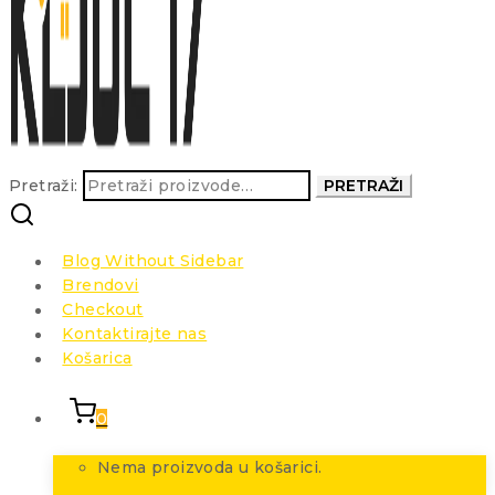
Pretraži:
PRETRAŽI
Blog Without Sidebar
Brendovi
Checkout
Kontaktirajte nas
Košarica
0
Nema proizvoda u košarici.