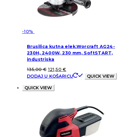
-10%
Brusilica kutna elek.Worcraft AG24-
230H, 2400W, 230 mm, SoftSTART,
industriska
135,00
€
121,50
€
DODAJ U KOŠARICU
QUICK VIEW
QUICK VIEW