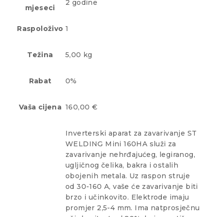
2 godine
mjeseci
Raspoloživo
1
Težina
5,00 kg
Rabat
0%
Vaša cijena
160,00 €
Inverterski aparat za zavarivanje ST
WELDING Mini 160HA služi za
zavarivanje nehrđajućeg, legiranog,
ugljičnog čelika, bakra i ostalih
obojenih metala. Uz raspon struje
od 30-160 A, vaše će zavarivanje biti
brzo i učinkovito. Elektrode imaju
promjer 2,5-4 mm. Ima natprosječnu