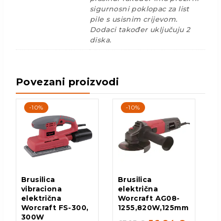
sigurnosni poklopac za list
pile s usisnim crijevom.
Dodaci također uključuju 2
diska.
Povezani proizvodi
-10%
-10%
Brusilica
Brusilica
vibraciona
električna
električna
Worcraft AG08-
Worcraft FS-300,
1255,820W,125mm
300W