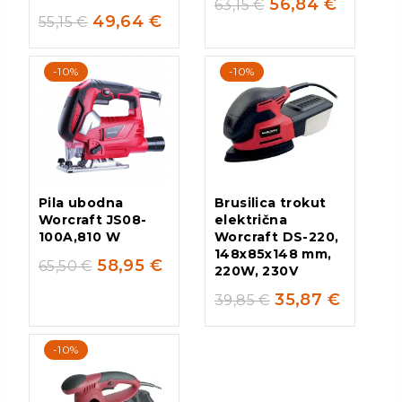
56,84
€
63,15
€
49,64
€
55,15
€
-10%
-10%
Pila ubodna
Brusilica trokut
Worcraft JS08-
električna
100A,810 W
Worcraft DS-220,
148x85x148 mm,
58,95
€
65,50
€
220W, 230V
35,87
€
39,85
€
-10%