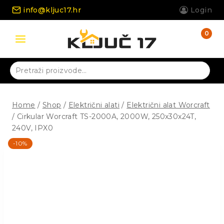
Skip
info@kljuc17.hr
Login
to
content
0
Pretraži:
Home
/
Shop
/
Električni alati
/
Električni alat Worcraft
/
Cirkular Worcraft TS-2000A, 2000W, 250x30x24T,
240V, IPX0
-10%