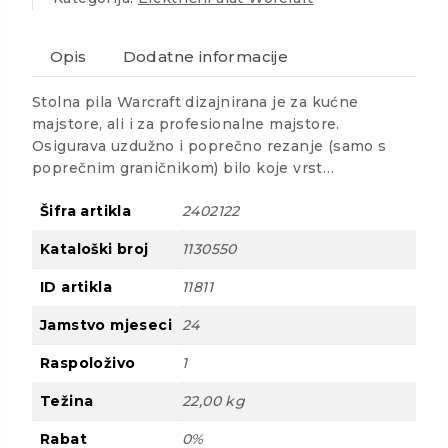
Opis
Dodatne informacije
Stolna pila Warcraft dizajnirana je za kućne
majstore, ali i za profesionalne majstore.
Osigurava uzdužno i poprečno rezanje (samo s
poprečnim graničnikom) bilo koje vrst…
Šifra artikla
2402122
Kataloški broj
1130550
ID artikla
11811
Jamstvo mjeseci
24
Raspoloživo
1
Težina
22,00 kg
Rabat
0%