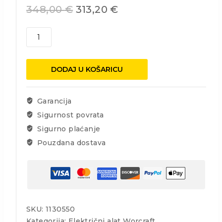
348,00
€
313,20
€
Cirkular
Worcraft
TS-
2000A,
DODAJ U KOŠARICU
2000W,
250x30x24T,
240V,
Garancija
IPX0
Sigurnost povrata
količina
Sigurno plaćanje
Pouzdana dostava
SKU:
1130550
Kategorija:
Električni alat Worcraft