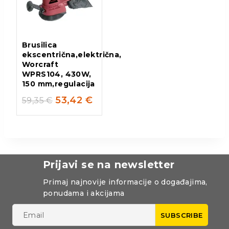
Brusilica
ekscentrična,električna,
Worcraft
WPRS104, 430W,
150 mm,regulacija
53,42
€
59,35
€
Prijavi se na newsletter
Primaj najnovije informacije o događajima,
ponudama i akcijama