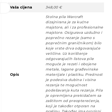
Vaša cijena
348,00 €
Stolna pila Warcraft
dizajnirana je za kućne
majstore, ali i za profesionalne
majstore. Osigurava uzdužno i
poprečno rezanje (samo s
poprečnim graničnikom) bilo
koje vrste drva odgovarajuće
veličine. Uz korištenje
odgovarajućih listova pile
moguće je rezati i obojene
metale, lagane građevinske
Opis
materijale i plastiku. Prednost
je podesiva dubina i visina
rezanja te mogućnost
podešavanja kuta rezanja. Pila
je opremljena prekidačem sa
zaštitom od preopterećenja,
koji je također otporan na
prašinu. Također ima prozirni