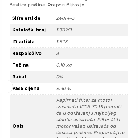
čestica prašine. Preporučljivo je …
Šifra artikla
2401443
Kataloški broj
1130261
ID artikla
11528
Raspoloživo
3
Težina
0,10 kg
Rabat
0%
Vaša cijena
9,40 €
Papirnati filter za motor
usisavača VC16-30.15 pomoći
će u održavanju najboljeg
učinka usisavača. Filter štiti
Opis
motor vašeg usisavača od
čestica prašine. Preporučljivo