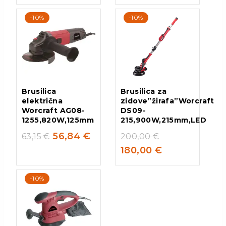
-10%
-10%
Brusilica
Brusilica za
električna
zidove”žirafa”Worcraft
Worcraft AG08-
DS09-
1255,820W,125mm
215,900W,215mm,LED
56,84
€
63,15
€
200,00
€
180,00
€
-10%