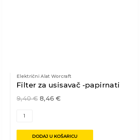
Električni Alat Worcraft
Filter za usisavač -papirnati
9,40
€
8,46
€
Filter
za
usisavač
-
DODAJ U KOŠARICU