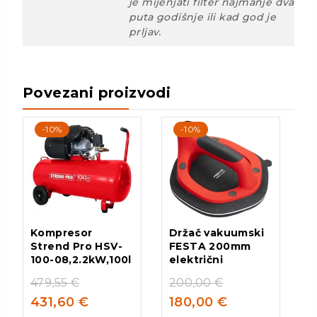
je mijenjati filter najmanje dva
puta godišnje ili kad god je
prljav.
Povezani proizvodi
-10%
-10%
Kompresor
Držač vakuumski
Strend Pro HSV-
FESTA 200mm
100-08,2.2kW,100l
električni
479,55
€
200,00
€
431,60
€
180,00
€