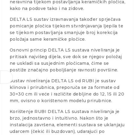
neravnina tijekom postavljanja keramičkih pločica,
kako na podove tako i na zidove.
DELTA LS sustav izravnavanja također sprječava
pomicanje pločica tijekom stvrdnjavanja ljepila te
se tijekom postavljanja smanjuje broj korekcija
položaja same keramičke pločice.
Osnovni princip DELTA LS sustava niveliranja je
pritisak najvišeg dijela, sve dok se njegov položaj
ne uskladi sa susjednim pločicama, čime se
postiže značajno poboljšanje ravnosti površine.
Sustav niveliranja DELTA LS od RUBI je sustav
klinova i prirubnica, preporuča se za formate od
30×30 cm ili veće i različite debljine do 12, 15 ili 20
mm, ovisno o korištenom modelu prirubnice.
Korištenje RUBI DELTA LS sustava niveliranja je
brzo, jednostavno i intuitivno. Nakon što je
instalacija završena, elementi sustava se uklanjaju
udarcem (čekić ili buzdovan), udarajući po