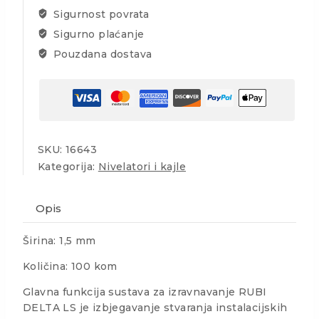
100/1
Sigurnost povrata
11-
Sigurno plaćanje
20mm
količina
Pouzdana dostava
SKU:
16643
Kategorija:
Nivelatori i kajle
Opis
Širina: 1,5 mm
Količina: 100 kom
Glavna funkcija sustava za izravnavanje RUBI
DELTA LS je izbjegavanje stvaranja instalacijskih