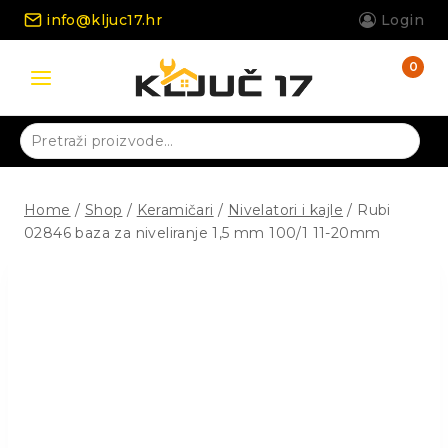
Skip
info@kljuc17.hr
Login
to
content
0
Pretraži:
Home
/
Shop
/
Keramičari
/
Nivelatori i kajle
/
Rubi
02846 baza za niveliranje 1,5 mm 100/1 11-20mm