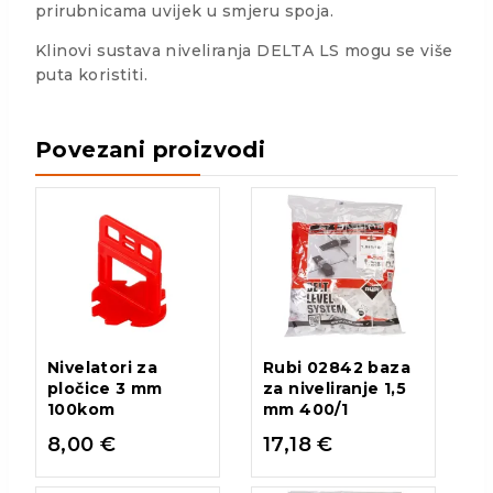
prirubnicama uvijek u smjeru spoja.
Klinovi sustava niveliranja DELTA LS mogu se više
puta koristiti.
Povezani proizvodi
Nivelatori za
Rubi 02842 baza
pločice 3 mm
za niveliranje 1,5
100kom
mm 400/1
8,00
€
17,18
€