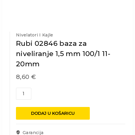
Nivelatori I Kajle
Rubi 02846 baza za
niveliranje 1,5 mm 100/1 11-
20mm
8,60
€
Rubi
02846
baza
za
DODAJ U KOŠARICU
niveliranje
1,5
mm
Garancija