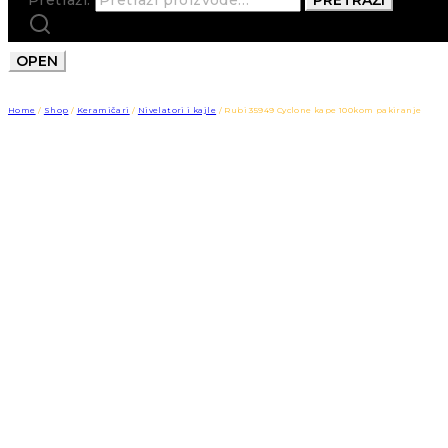
OPEN
Home
/
Shop
/
Keramičari
/
Nivelatori i kajle
/
Rubi 35949 Cyclone kape 100kom pakiranje