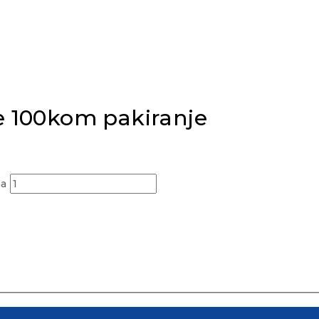
e 100kom pakiranje
na