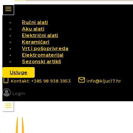
Ručni alati
Aku alati
Električni alati
Keramičari
Vrt i poljoprivreda
Elektromaterijal
Sezonski artikli
Usluge
Kontakt: +385 98 938 3953
info@kljuc17.hr
Login