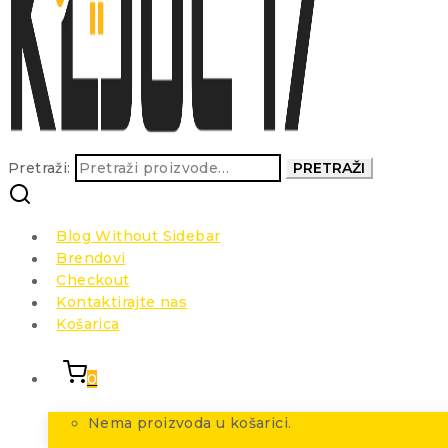
Pretraži:
PRETRAŽI
Blog Without Sidebar
Brendovi
Checkout
Kontaktirajte nas
Košarica
0
Nema proizvoda u košarici.