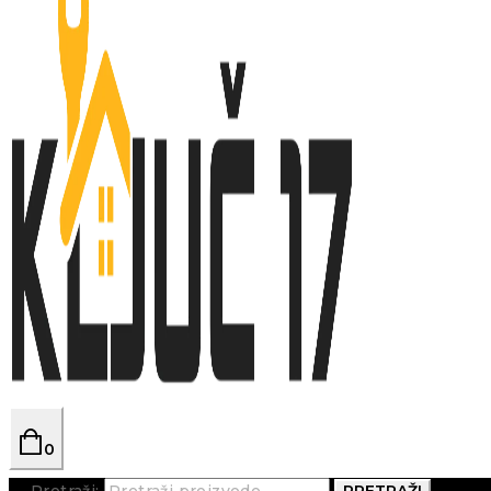
0
Pretraži:
PRETRAŽI