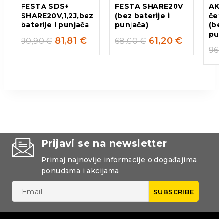
FESTA SDS+
FESTA SHARE20V
AK
SHARE20V,1,2J,bez
(bez baterije i
če
baterije i punjača
punjača)
(b
pu
81,81
€
61,20
€
90,90
€
68,00
€
96
Prijavi se na newsletter
Primaj najnovije informacije o događajima,
ponudama i akcijama