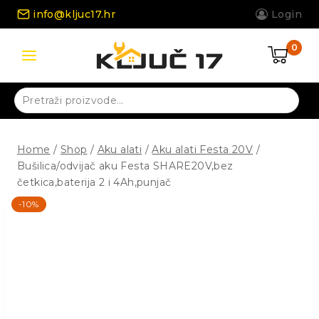
Skip
info@kljuc17.hr
Login
to
content
0
Pretraži:
Home
/
Shop
/
Aku alati
/
Aku alati Festa 20V
/
Bušilica/odvijač aku Festa SHARE20V,bez
četkica,baterija 2 i 4Ah,punjač
-10%