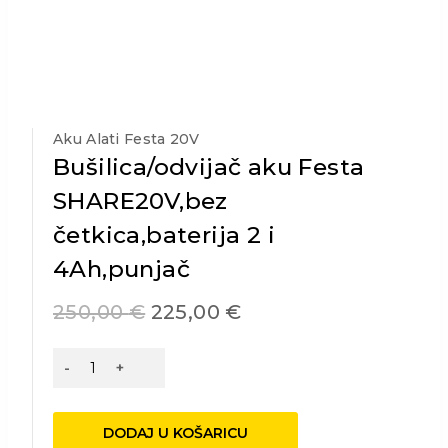
Aku Alati Festa 20V
Bušilica/odvijač aku Festa
SHARE20V,bez
četkica,baterija 2 i
4Ah,punjač
250,00
€
225,00
€
Bušilica/odvijač
aku
Festa
SHARE20V,bez
DODAJ U KOŠARICU
četkica,baterija