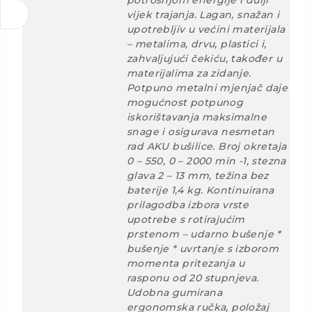
potrošnjom energije i dulji
vijek trajanja. Lagan, snažan i
upotrebljiv u većini materijala
– metalima, drvu, plastici i,
zahvaljujući čekiću, također u
materijalima za zidanje.
Potpuno metalni mjenjač daje
mogućnost potpunog
iskorištavanja maksimalne
snage i osigurava nesmetan
rad AKU bušilice. Broj okretaja
0 – 550, 0 – 2000 min -1, stezna
glava 2 – 13 mm, težina bez
baterije 1,4 kg. Kontinuirana
prilagodba izbora vrste
upotrebe s rotirajućim
prstenom – udarno bušenje *
bušenje * uvrtanje s izborom
momenta pritezanja u
rasponu od 20 stupnjeva.
Udobna gumirana
ergonomska ručka, položaj