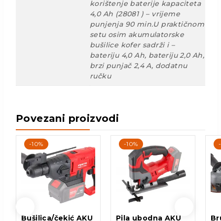
korištenje baterije kapaciteta
4,0 Ah (28081 ) – vrijeme
punjenja 90 min.U praktičnom
setu osim akumulatorske
bušilice kofer sadrži i –
bateriju 4,0 Ah, bateriju 2,0 Ah,
brzi punjač 2,4 A, dodatnu
ručku
Povezani proizvodi
-10%
-10%
Bušilica/čekić AKU
Pila ubodna AKU
Br