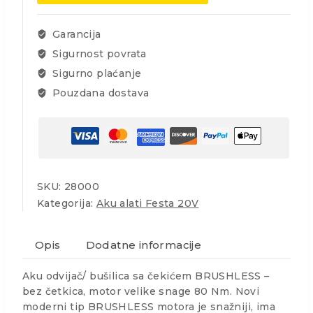
2
i
Garancija
4Ah,punjač
Sigurnost povrata
količina
Sigurno plaćanje
Pouzdana dostava
SKU:
28000
Kategorija:
Aku alati Festa 20V
Opis
Dodatne informacije
Aku odvijač/ bušilica sa čekićem BRUSHLESS –
bez četkica, motor velike snage 80 Nm. Novi
moderni tip BRUSHLESS motora je snažniji, ima