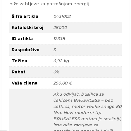
niže zahtjeve za potrošnjom energij…
Šifra artikla
0431002
Kataloški broj
28000
ID artikla
12338
Raspoloživo
3
Težina
6,92 kg
Rabat
0%
Vaša cijena
250,00 €
Aku odvijač, bušilica sa
čekićem BRUSHLESS – bez
četkica, motor velike snage 80
Nm. Novi moderni tip
BRUSHLESS motora je snažniji,
ima niže zahtjeve za