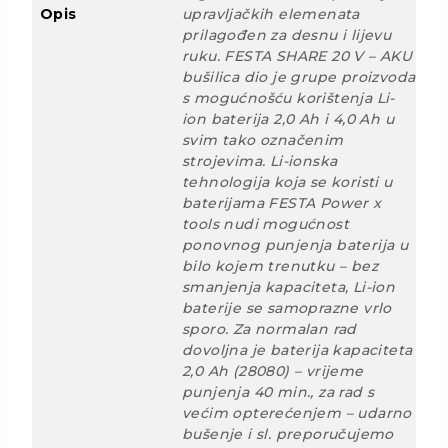
Opis
upravljačkih elemenata
prilagođen za desnu i lijevu
ruku. FESTA SHARE 20 V – AKU
bušilica dio je grupe proizvoda
s mogućnošću korištenja Li-
ion baterija 2,0 Ah i 4,0 Ah u
svim tako označenim
strojevima. Li-ionska
tehnologija koja se koristi u
baterijama FESTA Power x
tools nudi mogućnost
ponovnog punjenja baterija u
bilo kojem trenutku – bez
smanjenja kapaciteta, Li-ion
baterije se samoprazne vrlo
sporo. Za normalan rad
dovoljna je baterija kapaciteta
2,0 Ah (28080) – vrijeme
punjenja 40 min., za rad s
većim opterećenjem – udarno
bušenje i sl. preporučujemo