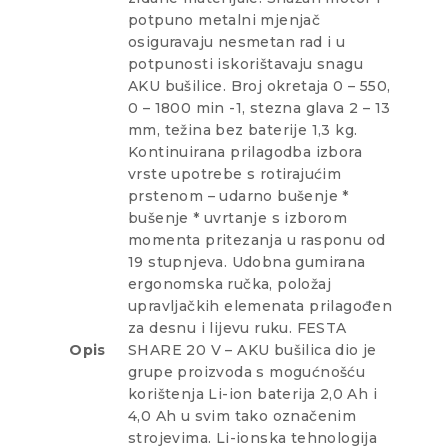
potpuno metalni mjenjač
osiguravaju nesmetan rad i u
potpunosti iskorištavaju snagu
AKU bušilice. Broj okretaja 0 – 550,
0 – 1800 min -1, stezna glava 2 – 13
mm, težina bez baterije 1,3 kg.
Kontinuirana prilagodba izbora
vrste upotrebe s rotirajućim
prstenom – udarno bušenje *
bušenje * uvrtanje s izborom
momenta pritezanja u rasponu od
19 stupnjeva. Udobna gumirana
ergonomska ručka, položaj
upravljačkih elemenata prilagođen
za desnu i lijevu ruku. FESTA
Opis
SHARE 20 V – AKU bušilica dio je
grupe proizvoda s mogućnošću
korištenja Li-ion baterija 2,0 Ah i
4,0 Ah u svim tako označenim
strojevima. Li-ionska tehnologija