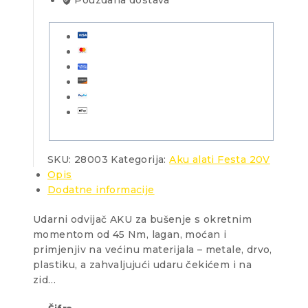
Pouzdana dostava
0Ah,punjač,kofer
količina
SKU:
28003
Kategorija:
Aku alati Festa 20V
Opis
Dodatne informacije
Udarni odvijač AKU za bušenje s okretnim
momentom od 45 Nm, lagan, moćan i
primjenjiv na većinu materijala – metale, drvo,
plastiku, a zahvaljujući udaru čekićem i na
zid…