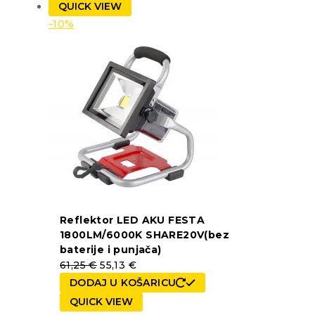
QUICK VIEW
-10%
Reflektor LED AKU FESTA
1800LM/6000K SHARE20V(bez
baterije i punjača)
61,25
€
55,13
€
DODAJ U KOŠARICU
QUICK VIEW