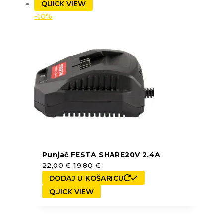
QUICK VIEW
-10%
Punjač FESTA SHARE20V 2.4A
22,00
€
19,80
€
DODAJ U KOŠARICU
QUICK VIEW