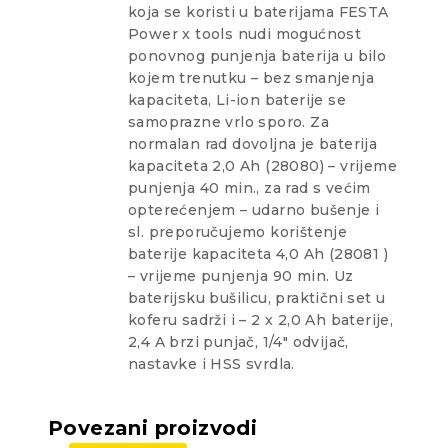
koja se koristi u baterijama FESTA
Power x tools nudi mogućnost
ponovnog punjenja baterija u bilo
kojem trenutku – bez smanjenja
kapaciteta, Li-ion baterije se
samoprazne vrlo sporo. Za
normalan rad dovoljna je baterija
kapaciteta 2,0 Ah (28080) – vrijeme
punjenja 40 min., za rad s većim
opterećenjem – udarno bušenje i
sl. preporučujemo korištenje
baterije kapaciteta 4,0 Ah (28081 )
– vrijeme punjenja 90 min. Uz
baterijsku bušilicu, praktični set u
koferu sadrži i – 2 x 2,0 Ah baterije,
2,4 A brzi punjač, 1/4" odvijač,
nastavke i HSS svrdla.
Povezani proizvodi