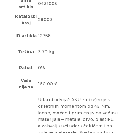
Šifra
0431005
artikla
Kataloški
28003
broj
ID artikla
12358
Težina
3,70 kg
Rabat
0%
Vaša
160,00 €
cijena
Udarni odvijač AKU za bušenje s
okretnim momentom od 45 Nm,
lagan, moćan i primjenjiv na većinu
materijala – metale, drvo, plastiku,
a zahvaljujući udaru čekićem i na
zidane materijale. Snažan motor i