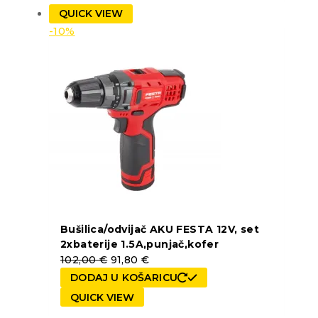
QUICK VIEW
-10%
Bušilica/odvijač AKU FESTA 12V, set
2xbaterije 1.5A,punjač,kofer
102,00
€
91,80
€
DODAJ U KOŠARICU
QUICK VIEW