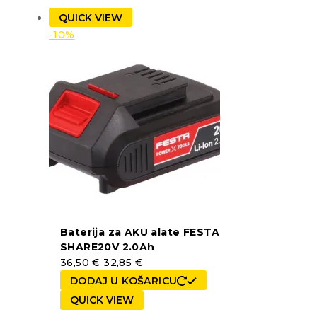
QUICK VIEW
-10%
Baterija za AKU alate FESTA
SHARE20V 2.0Ah
36,50
€
32,85
€
DODAJ U KOŠARICU
QUICK VIEW