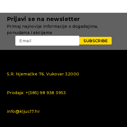
Prijavi se na newsletter
Primaj najnovije informacije o događajima,
ponudama i akcijama
S.R. Njemačke 76, Vukovar 32000
Prodaja: +(385) 98 938 3953
info@kljuc17.hr