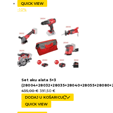
QUICK VIEW
-10%
Set aku alata 5+3
(28004+28032+28035+28040+28055+28080+2
435,00
€
391,50
€
DODAJ U KOŠARICU
QUICK VIEW