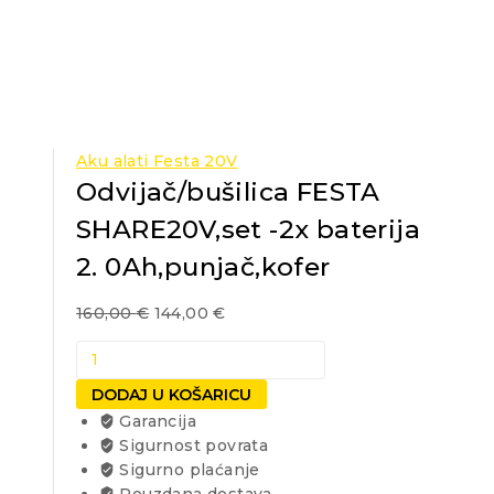
Aku alati Festa 20V
Odvijač/bušilica FESTA
SHARE20V,set -2x baterija
2. 0Ah,punjač,kofer
160,00
€
144,00
€
Odvijač/bušilica
FESTA
DODAJ U KOŠARICU
SHARE20V,set
Garancija
-2x
Sigurnost povrata
baterija
Sigurno plaćanje
2.