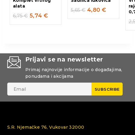
Komplet vrtnog
Sadilica lukovica
Vr
alata
ra
4,80
€
5,65
€
0,
5,74
€
6,75
€
2,
Prijavi se na newsletter
Primaj najnovije informacije o događajima,
ponudama i akcijama
S.R. Njemačke 76, Vukovar 32000