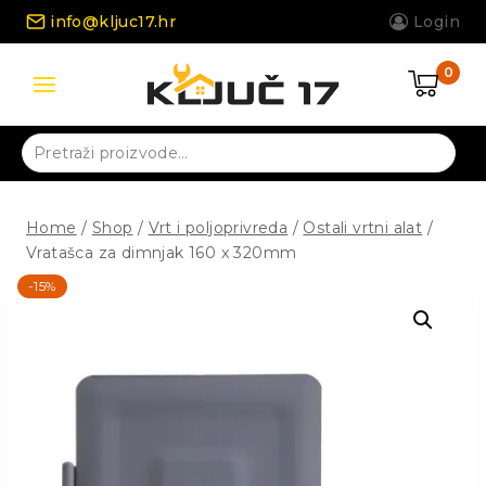
Skip
info@kljuc17.hr
Login
to
content
0
Pretraži:
Home
/
Shop
/
Vrt i poljoprivreda
/
Ostali vrtni alat
/
Vratašca za dimnjak 160 x 320mm
-15%