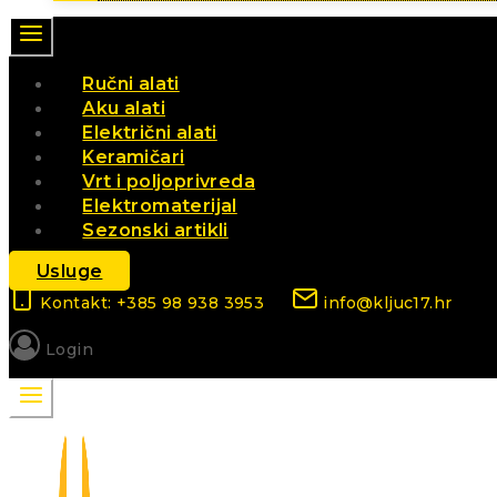
Ručni alati
Aku alati
Električni alati
Keramičari
Vrt i poljoprivreda
Elektromaterijal
Sezonski artikli
Usluge
Kontakt: +385 98 938 3953
info@kljuc17.hr
Login