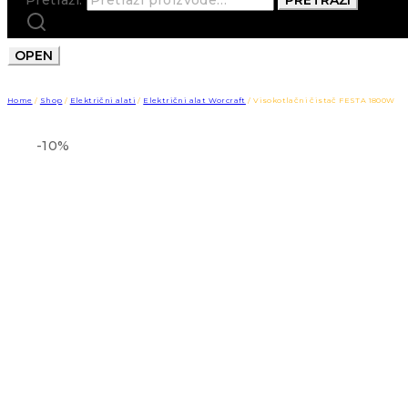
OPEN
Home
/
Shop
/
Električni alati
/
Električni alat Worcraft
/
Visokotlačni čistač FESTA 1800W
-10%