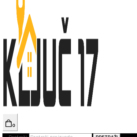
0
Pretraži:
PRETRAŽI