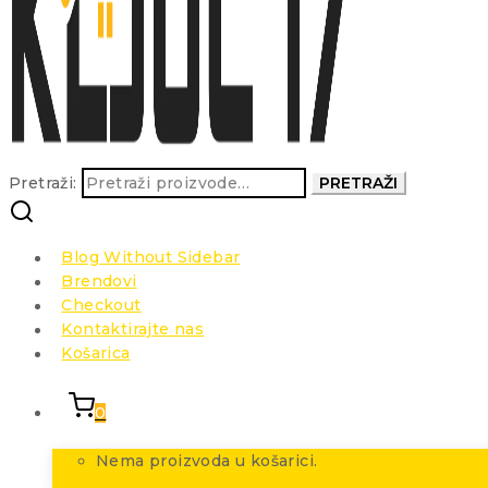
Pretraži:
PRETRAŽI
Blog Without Sidebar
Brendovi
Checkout
Kontaktirajte nas
Košarica
0
Nema proizvoda u košarici.