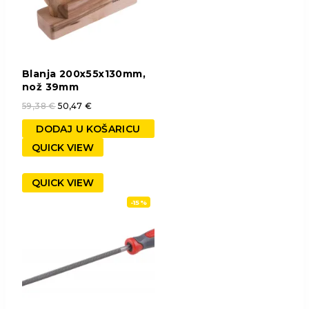
Blanja 200x55x130mm,
nož 39mm
59,38
€
50,47
€
DODAJ U KOŠARICU
QUICK VIEW
QUICK VIEW
-15%