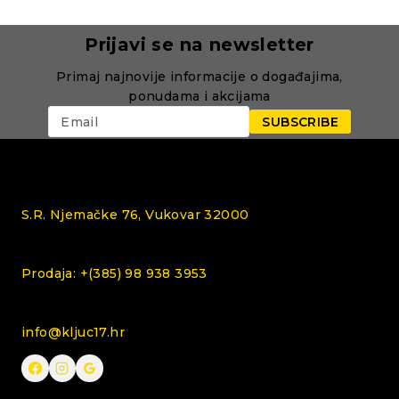
Prijavi se na newsletter
Primaj najnovije informacije o događajima,
ponudama i akcijama
S.R. Njemačke 76, Vukovar 32000
Prodaja: +(385) 98 938 3953
info@kljuc17.hr