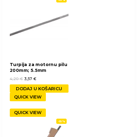
Turpija za motornu pilu
200mm; 5.5mm
4,20
€
3,57
€
DODAJ U KOŠARICU
QUICK VIEW
QUICK VIEW
-15%