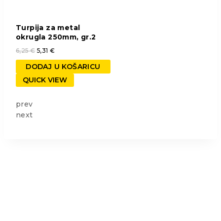
Turpija za metal
okrugla 250mm, gr.2
6,25
€
5,31
€
DODAJ U KOŠARICU
QUICK VIEW
prev
next