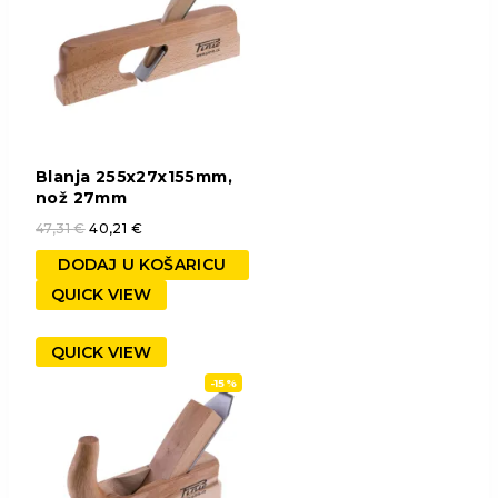
Blanja 255x27x155mm,
nož 27mm
47,31
€
40,21
€
DODAJ U KOŠARICU
QUICK VIEW
QUICK VIEW
-15%