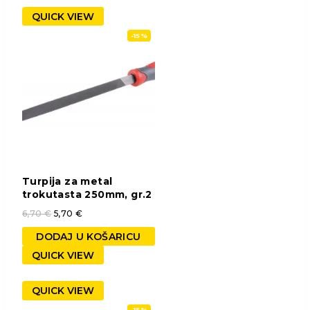
QUICK VIEW
-15%
Turpija za metal
trokutasta 250mm, gr.2
6,70
€
5,70
€
DODAJ U KOŠARICU
QUICK VIEW
QUICK VIEW
-15%