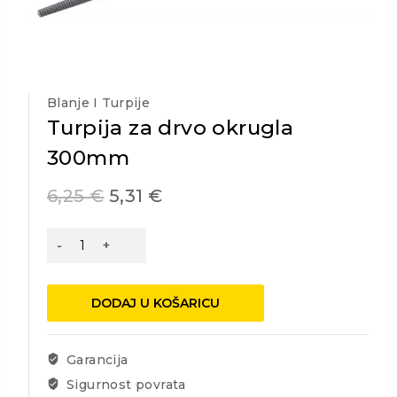
Blanje I Turpije
Turpija za drvo okrugla
300mm
6,25
€
5,31
€
Turpija
za
drvo
okrugla
DODAJ U KOŠARICU
300mm
količina
Garancija
Sigurnost povrata