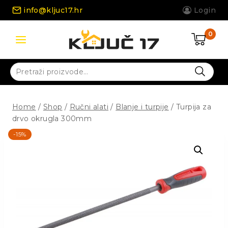
Skip
info@kljuc17.hr
Login
to
content
0
Pretraži:
Home
/
Shop
/
Ručni alati
/
Blanje i turpije
/
Turpija za
drvo okrugla 300mm
-15%