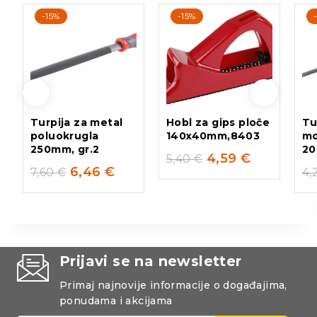
-15%
-15%
Turpija za metal
Hobl za gips ploče
Tu
poluokrugla
140x40mm,8403
mo
250mm, gr.2
20
4,59
€
5,40
€
6,46
€
7,60
€
4,
Prijavi se na newsletter
Primaj najnovije informacije o događajima,
ponudama i akcijama