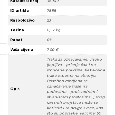
Kataloški broj
38949
ID artikla
7888
Raspoloživo
23
Težina
0,57 kg
Rabat
0%
Vaša cijena
7,00 €
Traka za označavanje, visoko
ljepljiva – prianja čak i na
izbočene površine, fleksibilna
traka otporna na abraziju.
Posebno razvijena za
označavanje trase na
Opis
podovima – proizvodnim i
skladišnim prostorima…, zbog
izvrsnih svojstava može se
koristiti i za druge svrhe, kao
što su popravke, veličina: 50