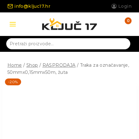
Skip
info@kljuc17.hr
Login
to
content
0
Pretraži:
Home
/
Shop
/
RASPRODAJA
/
Traka za označavanje,
50mmx0,15mmx50m, žuta
-20%