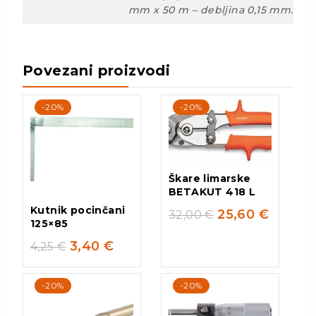
mm x 50 m – debljina 0,15 mm.
Povezani proizvodi
-20%
-20%
Škare limarske
BETAKUT 418 L
Kutnik pocinčani
25,60
€
32,00
€
125×85
3,40
€
4,25
€
-20%
-20%