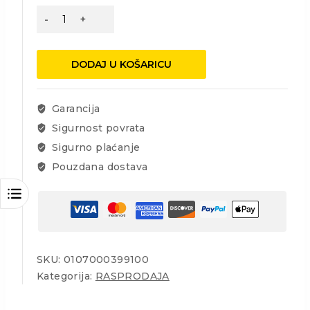
Rukavice
COOT-
10
količina
DODAJ U KOŠARICU
Garancija
Sigurnost povrata
Sigurno plaćanje
Pouzdana dostava
SKU:
0107000399100
Kategorija:
RASPRODAJA