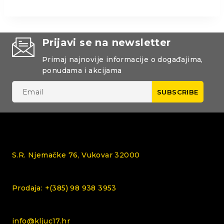
Prijavi se na newsletter
Primaj najnovije informacije o događajima,
ponudama i akcijama
S.R. Njemačke 76, Vukovar 32000
Prodaja: +(385) 98 938 3953
info@kljuc17.hr