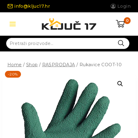
Skip
info@kljuc17.hr
Login
to
content
0
Pretraži:
Home
/
Shop
/
RASPRODAJA
/
Rukavice COOT-10
-20%