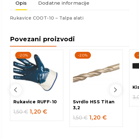
Opis
Dodatne informacije
Rukavice COOT-10 – Talpa alati
Povezani proizvodi
-20%
-20%
Ki
3,
Rukavice RUFF-10
Svrdlo HSS Titan
3,2
1,20
€
1,50
€
1,20
€
1,50
€