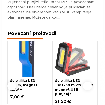
Prijenosni punjivi reflektor SLR135 s povećanom
otpornošću na udarce posebno je prikladan za
aktivnosti na otvorenom kao što su kampiranje ili
planinarenje. Možete ga kor…
Povezani proizvodi
Svjetiljka LED
Svjetiljka LED
100lm, magnet,
100+250lm,2200mAh,
3xAAA
magnet,USB
punjenje
7,00
€
21,50
€