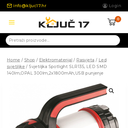
Skip
info@kljuc17.hr
Login
to
content
0
Pretraži:
Home
/
Shop
/
Elektromaterijal
/
Rasvjeta
/
Led
svjetiljke
/
Svjetiljka Spotlight SLR135, LED SMD
140lm,OPAL 300lm,2x1800mAh,USB punjenje