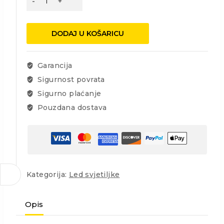
Spotlight
SLR135,
LED
DODAJ U KOŠARICU
SMD
140lm,OPAL
300lm,2x1800mAh,USB
Garancija
punjenje
Sigurnost povrata
količina
Sigurno plaćanje
Pouzdana dostava
Kategorija:
Led svjetiljke
Opis