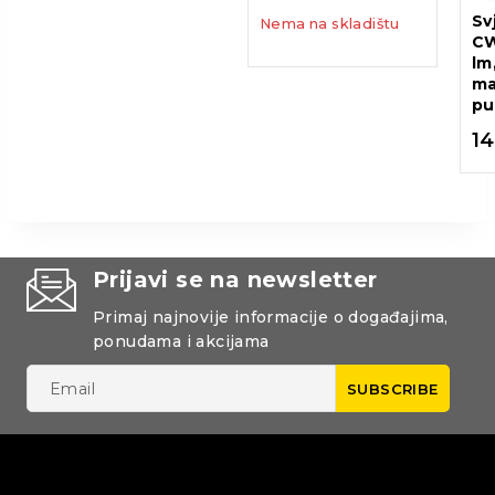
Sv
Nema na skladištu
CW
lm
ma
pu
1
Prijavi se na newsletter
Primaj najnovije informacije o događajima,
ponudama i akcijama