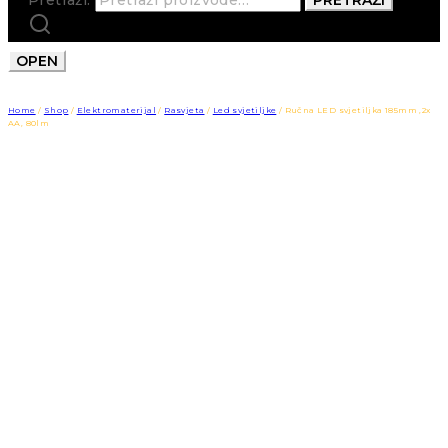
OPEN
Home
/
Shop
/
Elektromaterijal
/
Rasvjeta
/
Led svjetiljke
/
Ručna LED svjetiljka 185mm ,2x
AA, 80lm