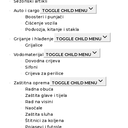
Sezonski artikli
Auto i cargo
TOGGLE CHILD MENU
Boosteri i punjači
Čišćenje vozila
Podvozja, kitanje i stakla
Grijanje i hlađenje
TOGGLE CHILD MENU
Grijalice
Vodomaterijal
TOGGLE CHILD MENU
Dovodna crijeva
Sifoni
Crijeva za perilice
Zaštitna oprema
TOGGLE CHILD MENU
Radna obuća
Zaštita glave i tijela
Rad na visini
Naočale
Zaštita sluha
Štitnici za koljena
Pojasevi i futrole