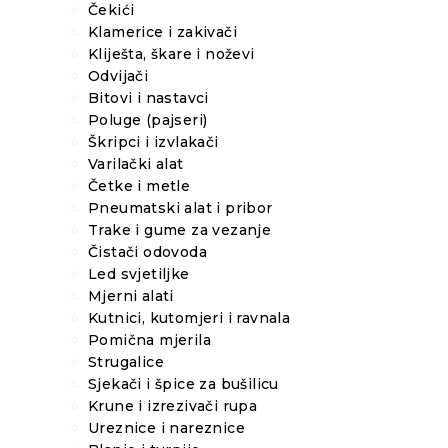
Čekići
Klamerice i zakivači
Kliješta, škare i noževi
Odvijači
Bitovi i nastavci
Poluge (pajseri)
Škripci i izvlakači
Varilački alat
Četke i metle
Pneumatski alat i pribor
Trake i gume za vezanje
Čistači odovoda
Led svjetiljke
Mjerni alati
Kutnici, kutomjeri i ravnala
Pomična mjerila
Strugalice
Sjekači i špice za bušilicu
Krune i izrezivači rupa
Ureznice i nareznice