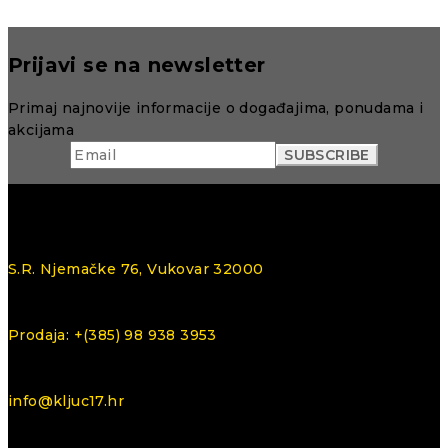
Prijavi se na newsletter
Primaj najnovije informacije o događajima, ponudama i
akcijama
S.R. Njemačke 76, Vukovar 32000
Prodaja: +(385) 98 938 3953
info@kljuc17.hr