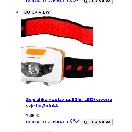
DODAJ U KOŠARICU
QUICK VIEW
QUICK VIEW
Svjetiljka naglavna,60lm LED+crveno
svjetlo,3xAAA
7,35
€
DODAJ U KOŠARICU
QUICK VIEW