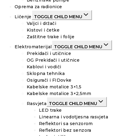
Benzinske pumpe
Oprema za radionice
Ličenje
TOGGLE CHILD MENU
Valjci i držači
Kistovi i četke
Zaštitne trake i folije
Elektromaterijal
TOGGLE CHILD MENU
Prekidači i utičnice
OG Prekidači i utičnice
Kablovi i vodiči
Sklopna tehnika
Osigurači i FIDovke
Kabelske motalice 3×1,5
Kabelske motalice 3×2,5mm
Rasvjeta
TOGGLE CHILD MENU
LED trake
Linearna i vodotjesna rasvjeta
Reflektori sa senzorom
Reflektori bez senzora