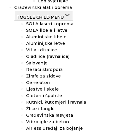
Led svjetiljke
Građevinski alat i oprema
TOGGLE CHILD MENU
SOLA laseri i oprema
SOLA libele i letve
Aluminijske libele
Aluminijske letve
Vitla i dizalice
Gladilice (ravnalice)
Šalovanje
Rezači stiropora
Žirafe za zidove
Generatori
Ljestve i skele
Gleteri i špahtle
Kutnici, kutomjeri i ravnala
Žlice i fangle
Građevinska rasvjeta
Vibro igle za beton
Airless uređaji za bojanje