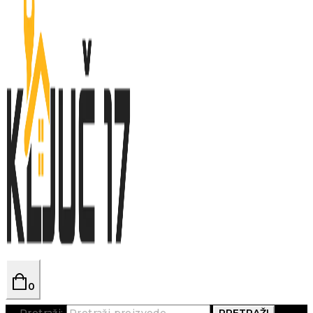
0
Pretraži:
PRETRAŽI