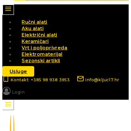
Ručni alati
Aku alati
Električni alati
Keramičari
Vrt i poljoprivreda
Elektromaterijal
Sezonski artikli
Usluge
Kontakt: +385 98 938 3953
info@kljuc17.hr
Login