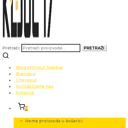
Pretraži:
PRETRAŽI
Blog Without Sidebar
Brendovi
Checkout
Kontaktirajte nas
Košarica
0
Nema proizvoda u košarici.