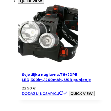
QUICK VIEW
Svjetiljka naglavna,T6+2XPE
LED,300lm,1200mAh, USB punjenje
22,50
€
DODAJ U KOŠARICU
QUICK VIEW