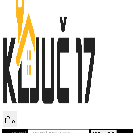
0
Pretraži:
PRETRAŽI