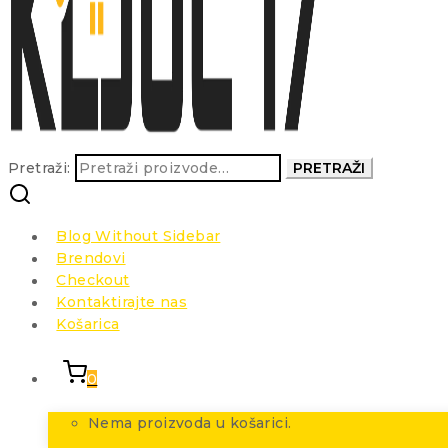
Pretraži:
PRETRAŽI
Blog Without Sidebar
Brendovi
Checkout
Kontaktirajte nas
Košarica
0
Nema proizvoda u košarici.