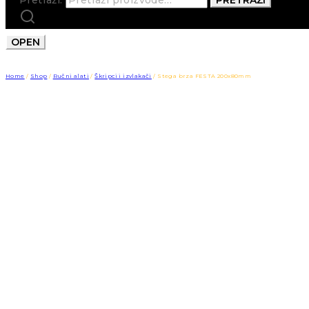
OPEN
Home
/
Shop
/
Ručni alati
/
Škripci i izvlakači
/
Stega brza FESTA 200x80mm