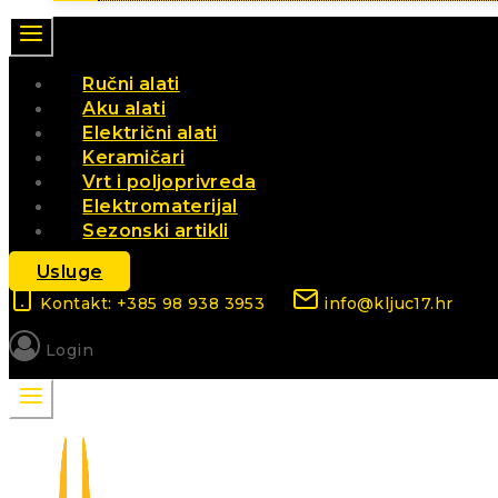
Ručni alati
Aku alati
Električni alati
Keramičari
Vrt i poljoprivreda
Elektromaterijal
Sezonski artikli
Usluge
Kontakt: +385 98 938 3953
info@kljuc17.hr
Login