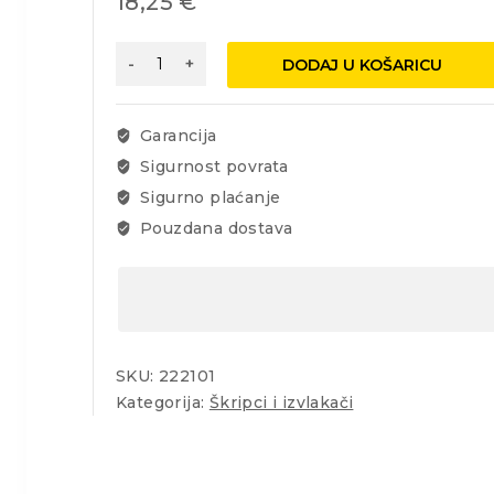
18,25
€
Izvlakač
DODAJ U KOŠARICU
200mm,
trokraki
količina
Garancija
Sigurnost povrata
Sigurno plaćanje
Pouzdana dostava
SKU:
222101
Kategorija:
Škripci i izvlakači