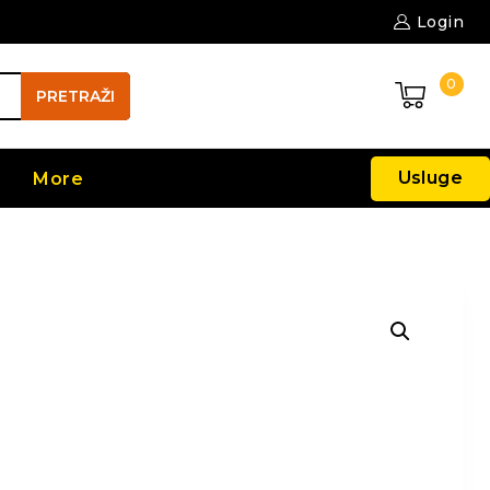
Login
0
PRETRAŽI
Usluge
More