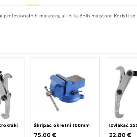
profesionalnih majstora, ali ni kućnih majstora. Koristi se 
trokraki
Škripac okretni 100mm
Izvlakač 2
75,00
€
22,80
€