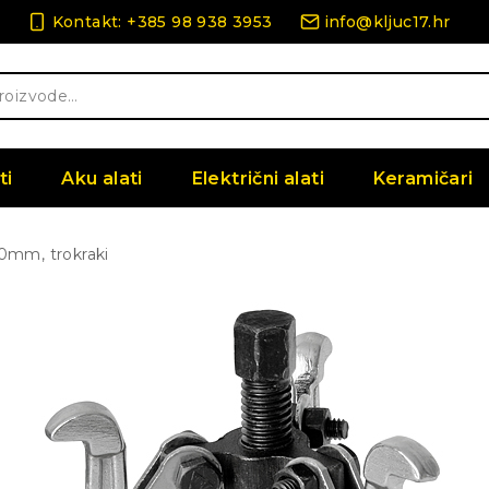
Kontakt: +385 98 938 3953
info@kljuc17.hr
ti
Aku alati
Električni alati
Keramičari
0mm, trokraki