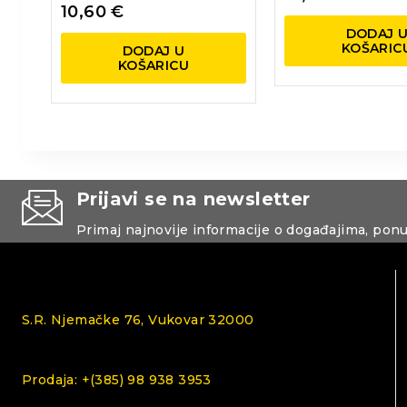
10,60
€
DODAJ 
KOŠARIC
DODAJ U
KOŠARICU
Prijavi se na newsletter
Primaj najnovije informacije o događajima, pon
S.R. Njemačke 76, Vukovar 32000
Prodaja: +(385) 98 938 3953