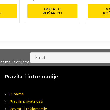
U
DODAJ U
DO
U
KOŠARICU
KO
udama i akcijama
Pravila i informacije
O nama
Pravila privatnosti
Povrati i reklamacije