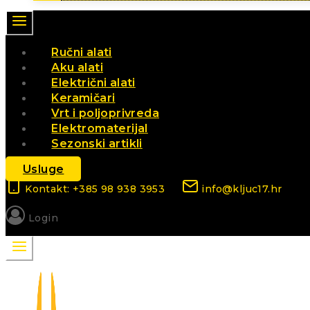
Ručni alati
Aku alati
Električni alati
Keramičari
Vrt i poljoprivreda
Elektromaterijal
Sezonski artikli
Usluge
Kontakt: +385 98 938 3953
info@kljuc17.hr
Login