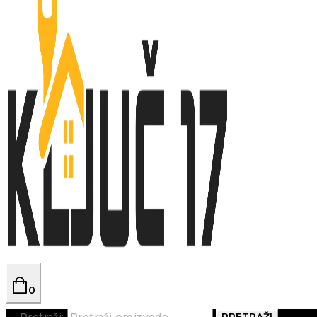
0
Pretraži:
PRETRAŽI