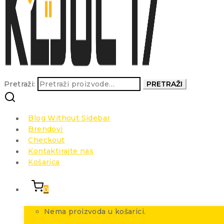
Pretraži:
PRETRAŽI
Blog Without Sidebar
Brendovi
Checkout
Kontaktirajte nas
Košarica
0
Nema proizvoda u košarici.