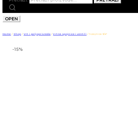
OPEN
Home
/
Shop
/
Vrt i poljoprivreda
/
Vrtne spojnice i ventili
/
Spojnica 3/4″
-15%