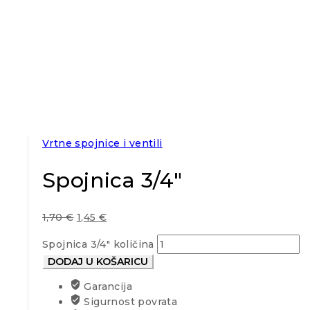
Vrtne spojnice i ventili
Spojnica 3/4″
1,70
€
1,45
€
Spojnica 3/4" količina
DODAJ U KOŠARICU
Garancija
Sigurnost povrata