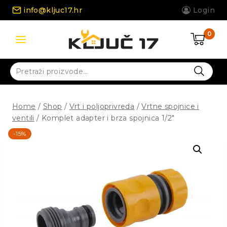
Skip
info@kljuc17.hr
Login
to
content
0
Pretraži:
Home
/
Shop
/
Vrt i poljoprivreda
/
Vrtne spojnice i
ventili
/
Komplet adapter i brza spojnica 1/2″
-15%