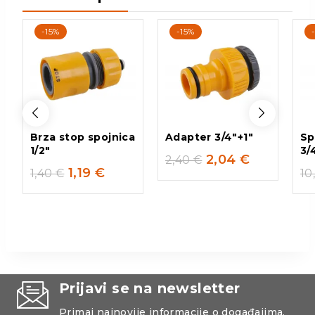
-15%
-15%
Brza stop spojnica
Adapter 3/4″+1″
Sp
1/2″
3/
2,04
€
2,40
€
1,19
€
1,40
€
10
Prijavi se na newsletter
Primaj najnovije informacije o događajima,