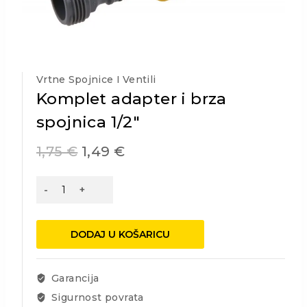
Vrtne Spojnice I Ventili
Komplet adapter i brza
spojnica 1/2″
1,75
€
1,49
€
Komplet
adapter
i
brza
DODAJ U KOŠARICU
spojnica
1/2"
količina
Garancija
Sigurnost povrata