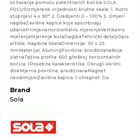
očitavanje pomoću patentiranih bočica SOLA
FOCUSIzmjerene vrijednosti kružne skale: 1. Kutni
stupnjevi 4 x 90° 2. Gradijenti 0 – 100% 3. Omjeri
nagibaZavršne kapice koje apsorbiraju
udarcePrimjenaHorizontalno mjerenjeVertikalno
mjerenjeMjerenje kuta/nagibaTehnički detaljiOpis
artikla: Nagibna libelaDimenzije: 50 x 23
mmMaterijal: AluminijPovršina: anodiziranaBoja:
zlatnaTežina profila: 650 g/mBroj horizontalnih
bočica: 1Posebna karakteristika: Okrugli akrilni
diskMjerna površina: anodiziranaMagnet:
neodimijskiZavršna kapica: 1-cMagnet: Da
Brand
Sola