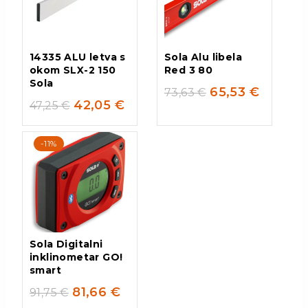
14335 ALU letva s
Sola Alu libela
okom SLX-2 150
Red 3 80
Sola
65,53
€
73,63
€
42,05
€
47,25
€
-11%
Sola Digitalni
inklinometar GO!
smart
81,66
€
91,75
€