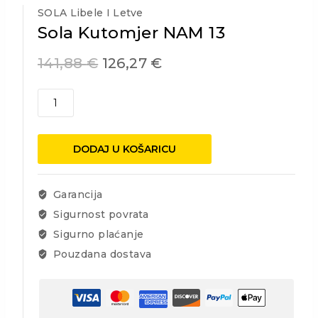
SOLA Libele I Letve
Sola Kutomjer NAM 13
141,88
€
126,27
€
Sola
Kutomjer
NAM
13
DODAJ U KOŠARICU
količina
Garancija
Sigurnost povrata
Sigurno plaćanje
Pouzdana dostava