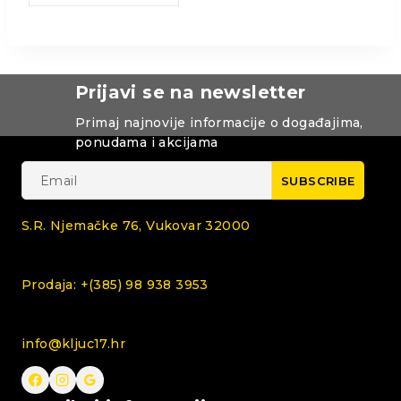
Prijavi se na newsletter
Primaj najnovije informacije o događajima,
ponudama i akcijama
S.R. Njemačke 76, Vukovar 32000
Prodaja: +(385) 98 938 3953
info@kljuc17.hr