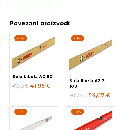
Povezani proizvodi
-11%
-11%
Sola Libela AZ 80
Sola libela AZ 3
41,95
€
47,13
€
100
54,07
€
60,75
€
-11%
-11%