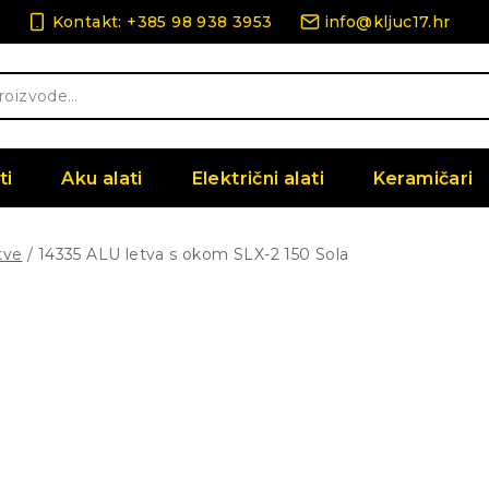
Kontakt: +385 98 938 3953
info@kljuc17.hr
ti
Aku alati
Električni alati
Keramičari
tve
/
14335 ALU letva s okom SLX-2 150 Sola