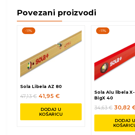
Povezani proizvodi
-11%
-11%
Sola Libela AZ 80
Sola Alu libela X-
41,95
€
47,13
€
BigX 40
30,82
34,63
€
DODAJ U
KOŠARICU
DODAJ 
KOŠARIC