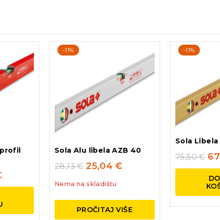
-11%
-11%
Sola Libela
profil
Sola Alu libela AZB 40
67
75,50
€
25,04
€
28,13
€
€
DO
Nema na skladištu
KO
U
U
PROČITAJ VIŠE