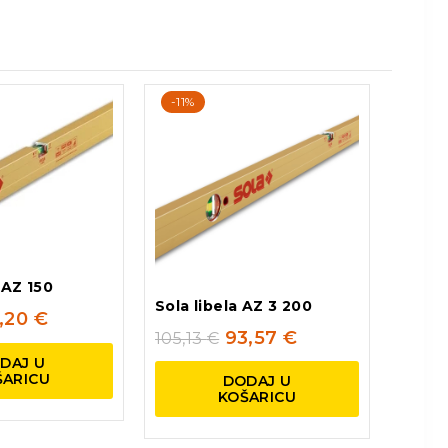
-11%
 AZ 150
Sola libela AZ 3 200
,20
€
93,57
€
105,13
€
DAJ U
ŠARICU
DODAJ U
KOŠARICU