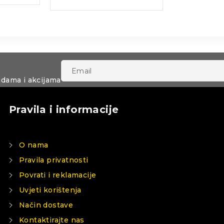
udama i akcijama
Pravila i informacije
O nama
Pravila privatnosti
Povrati i reklamacije
Uvjeti korištenja
Način dostave
Kontaktirajte nas