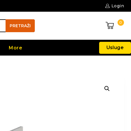
Login
0
PRETRAŽI
Usluge
More