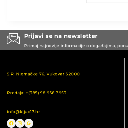
Prijavi se na newsletter
Primaj najnovije informacije o događajima, pon
S.R. Njemačke 76, Vukovar 32000
Prodaja: +(385) 98 938 3953
info@kljuc17.hr