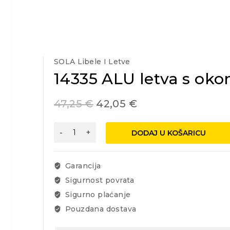
SOLA Libele I Letve
14335 ALU letva s oko
47,25
€
42,05
€
14335
DODAJ U KOŠARICU
ALU
letva
s
Garancija
okom
Sigurnost povrata
SLX-
Sigurno plaćanje
2
150
Pouzdana dostava
Sola
količina