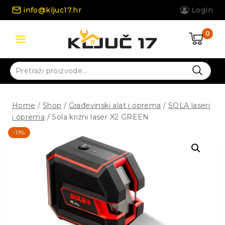
Skip
info@kljuc17.hr
Login
to
content
0
Pretraži:
Home
/
Shop
/
Građevinski alat i oprema
/
SOLA laseri
i oprema
/
Sola križni laser X2 GREEN
-11%