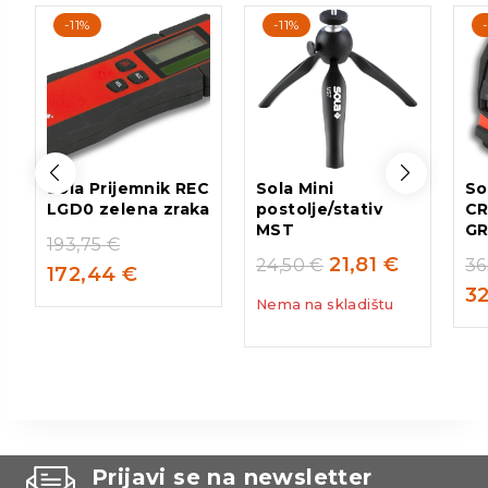
-11%
-11%
Sola Prijemnik REC
Sola Mini
So
LGD0 zelena zraka
postolje/stativ
CR
MST
GR
193,75
€
21,81
€
24,50
€
36
172,44
€
3
Nema na skladištu
Prijavi se na newsletter