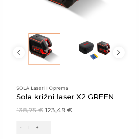
SOLA Laseri I Oprema
Sola križni laser X2 GREEN
138,75
€
123,49
€
Sola
križni
laser