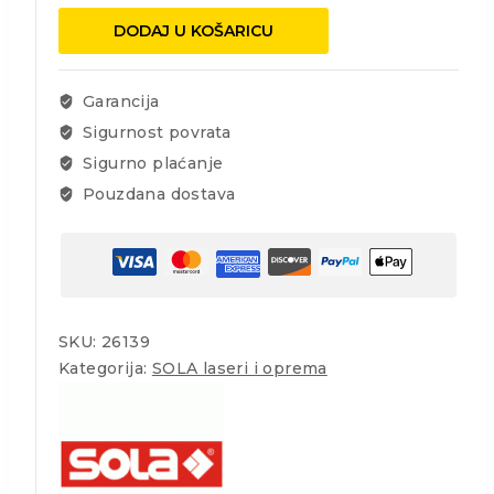
X2
DODAJ U KOŠARICU
GREEN
količina
Garancija
Sigurnost povrata
Sigurno plaćanje
Pouzdana dostava
SKU:
26139
Kategorija:
SOLA laseri i oprema