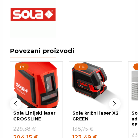
Povezani proizvodi
-11%
-11%
Sola Linijski laser
Sola križni laser X2
So
CROSSLINE
GREEN
ad
SE
229,38
€
138,75
€
23
204,15
€
123,49
€