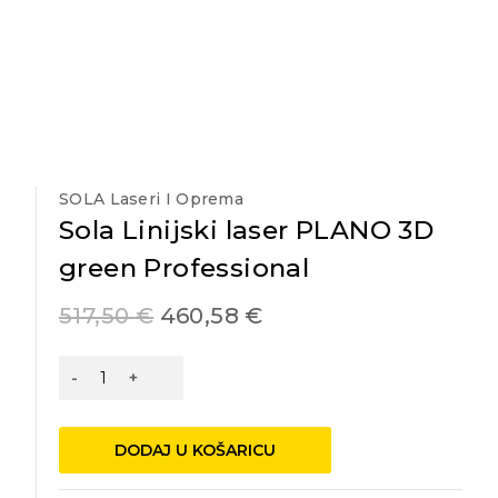
SOLA Laseri I Oprema
Sola Linijski laser PLANO 3D
green Professional
517,50
€
460,58
€
Sola
Linijski
laser
PLANO
DODAJ U KOŠARICU
3D
green