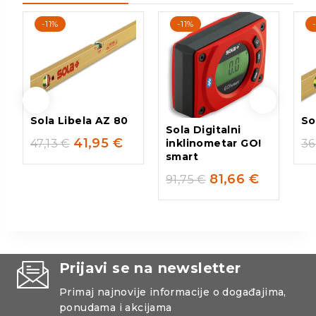
-11%
-11%
Sola Libela AZ 80
So
Sola Digitalni
41,95
€
47,13
€
36
inklinometar GO!
smart
81,66
€
91,75
€
Prijavi se na newsletter
Primaj najnovije informacije o događajima,
ponudama i akcijama