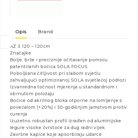
Opis
Brand
AZ 3 120 – 120cm
Značajke
Bolje, brže i preciznije očitavanje pomoću
patentiranih bočica SOLA FOCUS
Poboljšana čitljivost pri slabom svjetlu
zahvaljujući optimiziranoj SOLA svjetlećoj podlozi
Izvanredna točnost mjerenja u standardnom i
obrnutom položaju
Bočice od akrilnog bloka otporne na lomljenje s
povećalom (+20%) i 30-godišnjim jamstvom protiv
curenja
Izuzetno robustan profil izrađen od aluminijske
legure visoke čvrstoće za dug radni vijek
Završne kapice koje apsorbiraju udarce