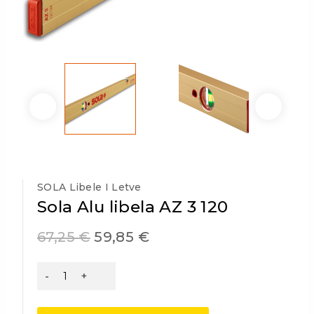
SOLA Libele I Letve
Sola Alu libela AZ 3 120
67,25
€
59,85
€
Sola
Alu
libela