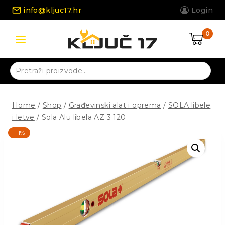
Skip
info@kljuc17.hr
Login
to
content
0
Pretraži:
Home
/
Shop
/
Građevinski alat i oprema
/
SOLA libele
i letve
/
Sola Alu libela AZ 3 120
-11%