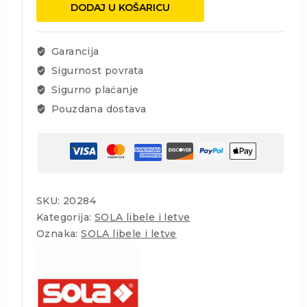
AZ
DODAJ U KOŠARICU
3
120
količina
Garancija
Sigurnost povrata
Sigurno plaćanje
Pouzdana dostava
SKU:
20284
Kategorija:
SOLA libele i letve
Oznaka:
SOLA libele i letve