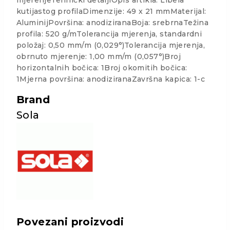
mjerenjeTehnički detaljiOpis artikla: Libela
kutijastog profilaDimenzije: 49 x 21 mmMaterijal:
AluminijPovršina: anodiziranaBoja: srebrnaTežina
profila: 520 g/mTolerancija mjerenja, standardni
položaj: 0,50 mm/m (0,029°)Tolerancija mjerenja,
obrnuto mjerenje: 1,00 mm/m (0,057°)Broj
horizontalnih bočica: 1Broj okomitih bočica:
1Mjerna površina: anodiziranaZavršna kapica: 1-c
Brand
Sola
Povezani proizvodi