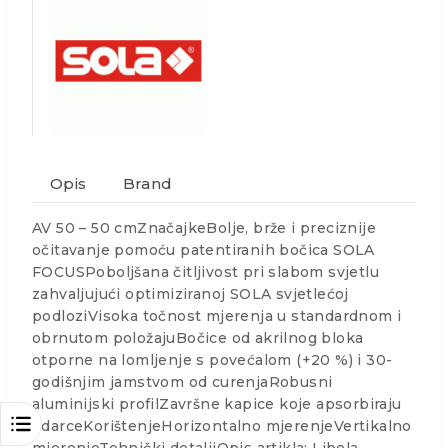
Opis
Brand
AV 50 – 50 cmZnačajkeBolje, brže i preciznije
očitavanje pomoću patentiranih bočica SOLA
FOCUSPoboljšana čitljivost pri slabom svjetlu
zahvaljujući optimiziranoj SOLA svjetlećoj
podloziVisoka točnost mjerenja u standardnom i
obrnutom položajuBočice od akrilnog bloka
otporne na lomljenje s povećalom (+20 %) i 30-
godišnjim jamstvom od curenjaRobusni
aluminijski profilZavršne kapice koje apsorbiraju
udarceKorištenjeHorizontalno mjerenjeVertikalno