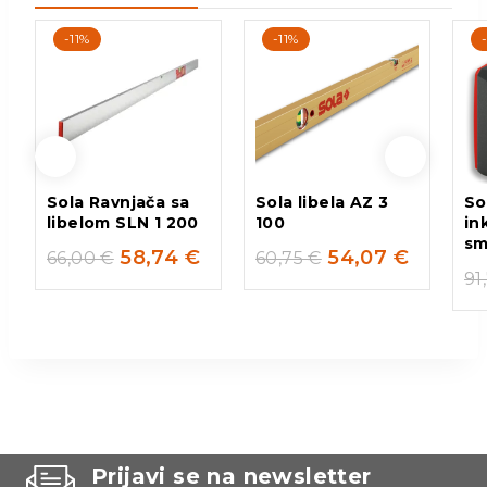
-11%
-11%
Sola Ravnjača sa
Sola libela AZ 3
So
libelom SLN 1 200
100
in
sm
58,74
€
54,07
€
66,00
€
60,75
€
91
Prijavi se na newsletter