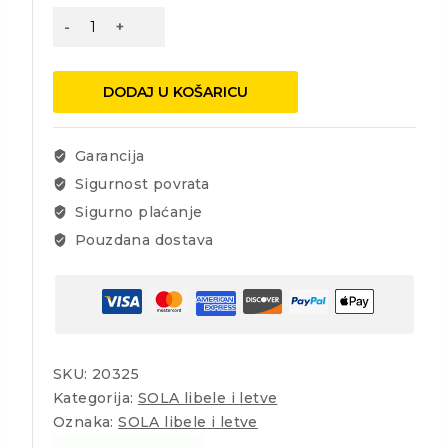
Sola
Alu
libela
AV
DODAJ U KOŠARICU
50
količina
Garancija
Sigurnost povrata
Sigurno plaćanje
Pouzdana dostava
SKU:
20325
Kategorija:
SOLA libele i letve
Oznaka:
SOLA libele i letve