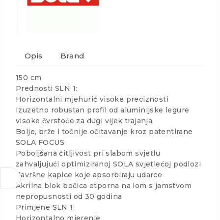
Opis
Brand
150 cm
Prednosti SLN 1:
Horizontalni mjehurić visoke preciznosti
Izuzetno robustan profil od aluminijske legure
visoke čvrstoće za dugi vijek trajanja
Bolje, brže i točnije očitavanje kroz patentirane
SOLA FOCUS
Poboljšana čitljivost pri slabom svjetlu
zahvaljujući optimiziranoj SOLA svjetlećoj podlozi
Završne kapice koje apsorbiraju udarce
Akrilna blok bočica otporna na lom s jamstvom
nepropusnosti od 30 godina
Primjene SLN 1:
Horizontalno mjerenje