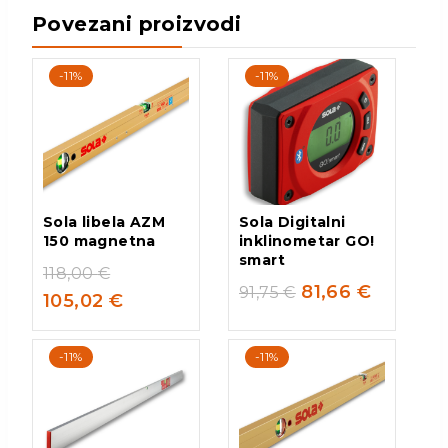
Povezani proizvodi
-11%
-11%
Sola libela AZM
Sola Digitalni
150 magnetna
inklinometar GO!
smart
118,00
€
81,66
€
91,75
€
105,02
€
-11%
-11%