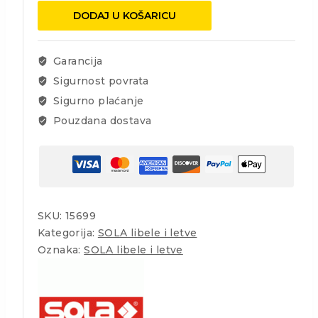
libelom
DODAJ U KOŠARICU
SLN
1
150
Garancija
količina
Sigurnost povrata
Sigurno plaćanje
Pouzdana dostava
SKU:
15699
Kategorija:
SOLA libele i letve
Oznaka:
SOLA libele i letve