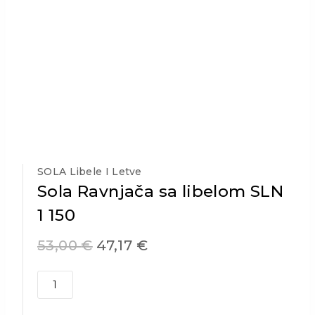
SOLA Libele I Letve
Sola Ravnjača sa libelom SLN
1 150
53,00
€
47,17
€
Sola
Ravnjača
sa