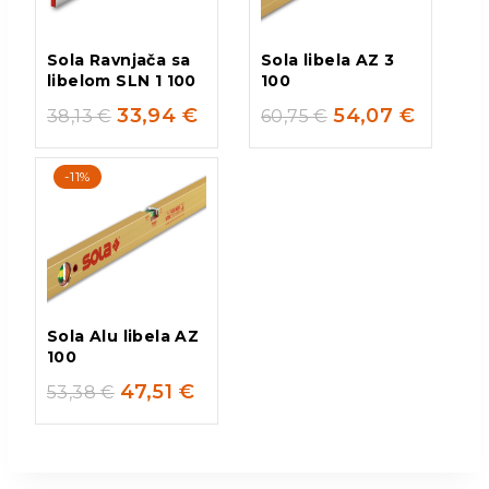
Sola Ravnjača sa
Sola libela AZ 3
libelom SLN 1 100
100
33,94
€
54,07
€
38,13
€
60,75
€
-11%
Sola Alu libela AZ
100
47,51
€
53,38
€