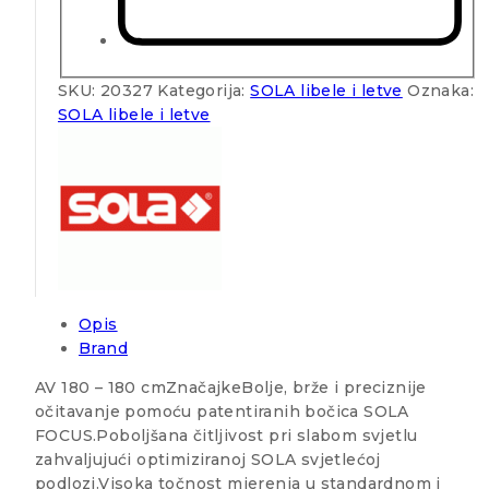
SKU:
20327
Kategorija:
SOLA libele i letve
Oznaka:
SOLA libele i letve
Opis
Brand
AV 180 – 180 cmZnačajkeBolje, brže i preciznije
očitavanje pomoću patentiranih bočica SOLA
FOCUS.Poboljšana čitljivost pri slabom svjetlu
zahvaljujući optimiziranoj SOLA svjetlećoj
podlozi.Visoka točnost mjerenja u standardnom i