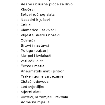
Rezne i brusne ploče za drvo
Ključevi
Setovi ručnog alata
Nasadni ključevi
Čekići
Klamerice i zakivači
Kliješta, škare i noževi
Odvijači
Bitovi i nastavci
Poluge (pajseri)
Škripci i izvlakači
Varilački alat
Četke i metle
Pneumatski alat i pribor
Trake i gume za vezanje
Čistači odovoda
Led svjetiljke
Mjerni alati
Kutnici, kutomjeri i ravnala
Pomična mjerila