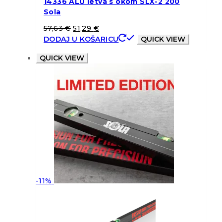
14336 ALU letva s okom SLX-2 200
Sola
57,63
€
51,29
€
DODAJ U KOŠARICU
QUICK VIEW
QUICK VIEW
-11%