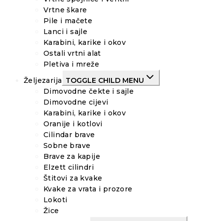
Vrtne škare
Pile i mačete
Lanci i sajle
Karabini, karike i okov
Ostali vrtni alat
Pletiva i mreže
Željezarija
TOGGLE CHILD MENU
Dimovodne čekte i sajle
Dimovodne cijevi
Karabini, karike i okov
Oranije i kotlovi
Cilindar brave
Sobne brave
Brave za kapije
Elzett cilindri
Štitovi za kvake
Kvake za vrata i prozore
Lokoti
Žice