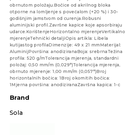
obrnutom položaju.Bočice od akrilnog bloka
otporne na lomljenje s povećalom (+20 %) i 30-
godišnjim jamstvom od curenja.Robusni
aluminijski profil.Završne kapice koje apsorbiraju
udarce.KorištenjeHorizontalno mjerenjeVertikalno
mjerenjeTehnički detaljiOpis artikla: Libela
kutijastog profilaDimenzije: 49 x 21 mmMaterijal:
AluminijPovršina: anodiziranaBoja: srebrnaTežina
profila: 520 g/mTolerancija mjerenja, standardni
položaj: 0,50 mm/m (0,029°)Tolerancija mjerenja,
obrnuto mjerenje: 1,00 mm/m (0,057°)Broj
horizontalnih bočica: 1Broj okomitih bočica:
1Mjerna površina: anodiziranaZavršna kapica: 1-c
Brand
Sola