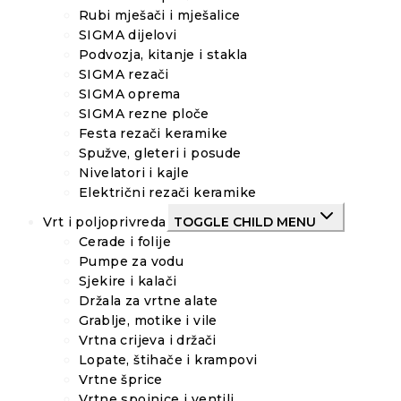
Rubi mješači i mješalice
SIGMA dijelovi
Podvozja, kitanje i stakla
SIGMA rezači
SIGMA oprema
SIGMA rezne ploče
Festa rezači keramike
Spužve, gleteri i posude
Nivelatori i kajle
Električni rezači keramike
Vrt i poljoprivreda
TOGGLE CHILD MENU
Cerade i folije
Pumpe za vodu
Sjekire i kalači
Držala za vrtne alate
Grablje, motike i vile
Vrtna crijeva i držači
Lopate, štihače i krampovi
Vrtne šprice
Vrtne spojnice i ventili