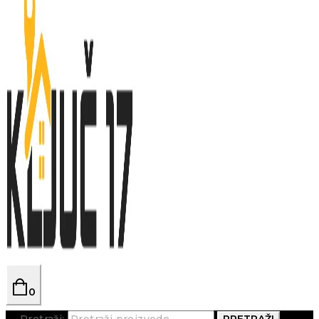
0
Pretraži:
PRETRAŽI