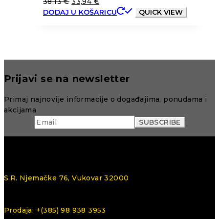
38,13
€
33,94
€
DODAJ U KOŠARICU
QUICK VIEW
Prijavi se na newsletter
Primaj najnovije informacije o događajima, ponudama i
akcijama
S.R. Njemačke 76, Vukovar 32000
Prodaja: +(385) 98 938 3953