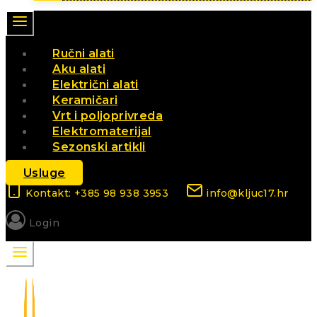
Ručni alati
Aku alati
Električni alati
Keramičari
Vrt i poljoprivreda
Elektromaterijal
Sezonski artikli
Usluge
Kontakt: +385 98 938 3953
info@kljuc17.hr
Login