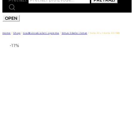
OPEN
Home
/
Shop
/
Građevinski alat i oprema
/
SOLA libele i letve
/
Sola Alu libela AV 180
-11%