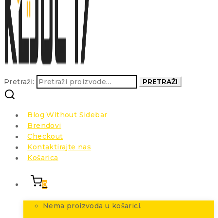
Pretraži:
PRETRAŽI
Blog Without Sidebar
Brendovi
Checkout
Kontaktirajte nas
Košarica
0
Nema proizvoda u košarici.