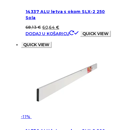
14337 ALU letva s okom SLX-2 250
Sola
68,13
€
60,64
€
DODAJ U KOŠARICU
QUICK VIEW
QUICK VIEW
-11%