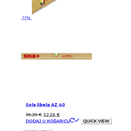
-11%
Sola libela AZ 40
36,25
€
32,26
€
DODAJ U KOŠARICU
QUICK VIEW