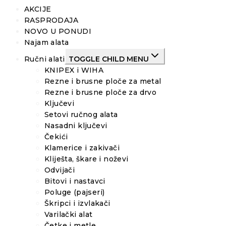
AKCIJE
RASPRODAJA
NOVO U PONUDI
Najam alata
Ručni alati
TOGGLE CHILD MENU
KNIPEX i WIHA
Rezne i brusne ploče za metal
Rezne i brusne ploče za drvo
Ključevi
Setovi ručnog alata
Nasadni ključevi
Čekići
Klamerice i zakivači
Kliješta, škare i noževi
Odvijači
Bitovi i nastavci
Poluge (pajseri)
Škripci i izvlakači
Varilački alat
Četke i metle