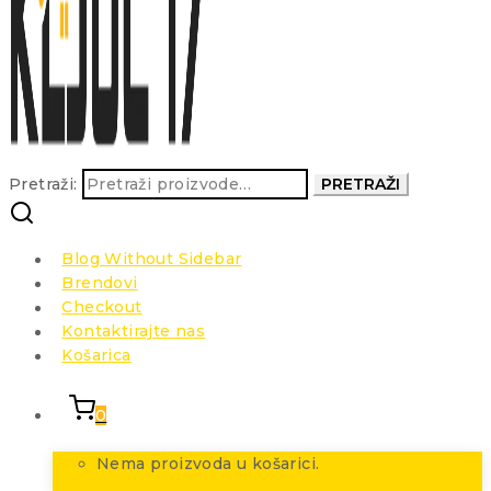
Pretraži:
PRETRAŽI
Blog Without Sidebar
Brendovi
Checkout
Kontaktirajte nas
Košarica
0
Nema proizvoda u košarici.