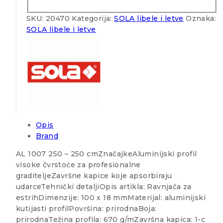
SKU:
20470
Kategorija:
SOLA libele i letve
Oznaka:
SOLA libele i letve
Opis
Brand
AL 1007 250 – 250 cmZnačajkeAluminijski profil
visoke čvrstoće za profesionalne
graditeljeZavršne kapice koje apsorbiraju
udarceTehnički detaljiOpis artikla: Ravnjača za
estrihDimenzije: 100 x 18 mmMaterijal: aluminijski
kutijasti profilPovršina: prirodnaBoja:
prirodnaTežina profila: 670 g/mZavršna kapica: 1-c