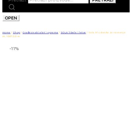
OPEN
Home
/
Shop
/
Građevinski alat i oprema
/
SOLA libele i letve
/
Sola Alu daska za ravnanje
AL 1007/2,5 m
-11%