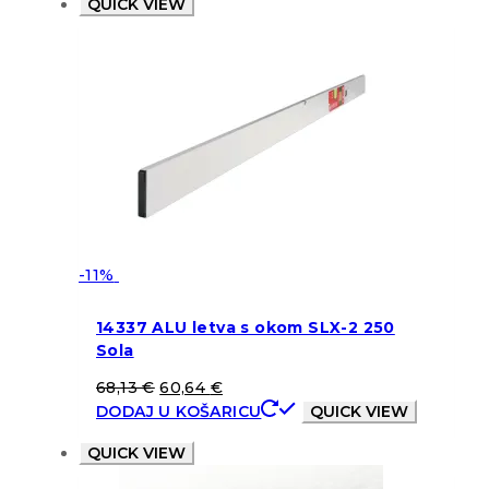
QUICK VIEW
-11%
14337 ALU letva s okom SLX-2 250
Sola
68,13
€
60,64
€
DODAJ U KOŠARICU
QUICK VIEW
QUICK VIEW