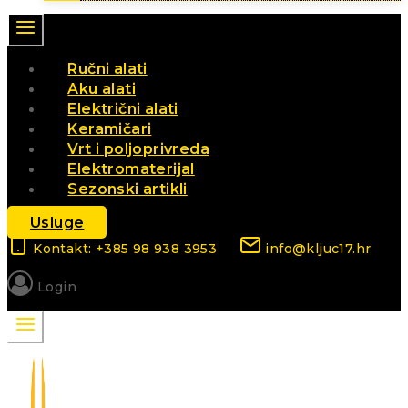
Ručni alati
Aku alati
Električni alati
Keramičari
Vrt i poljoprivreda
Elektromaterijal
Sezonski artikli
Usluge
Kontakt: +385 98 938 3953
info@kljuc17.hr
Login