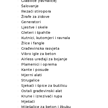
Gladilice (ravnalice)
Šalovanje
Rezači stiropora
Žirafe za zidove
Generatori
Ljestve i skele
Gleteri i špahtle
Kutnici, kutomjeri i ravnala
Žlice i fangle
Građevinska rasvjeta
Vibro igle za beton
Airless uređaji za bojanje
Plamenici i oprema
Kante i posude
Mjerni alati
Strugalice
Sjekači i špice za bušilicu
Ostali građevinski alat
Krune i izrezivači rupa
Mješači
Miješalice za beton i žbuku