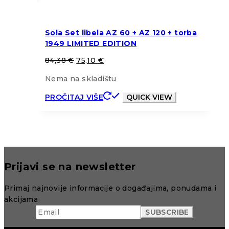
Sola Set libela AZ 60 + AZ 120 + torba
1949 LIMITED EDITION
84,38
€
75,10
€
Nema na skladištu
PROČITAJ VIŠE
QUICK VIEW
Prijavi se na newsletter
Primaj najnovije informacije o događajima, ponudama i
akcijama