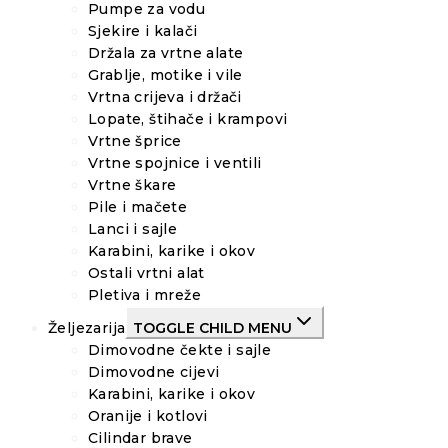
Pumpe za vodu
Sjekire i kalači
Držala za vrtne alate
Grablje, motike i vile
Vrtna crijeva i držači
Lopate, štihače i krampovi
Vrtne šprice
Vrtne spojnice i ventili
Vrtne škare
Pile i mačete
Lanci i sajle
Karabini, karike i okov
Ostali vrtni alat
Pletiva i mreže
Željezarija
TOGGLE CHILD MENU
Dimovodne čekte i sajle
Dimovodne cijevi
Karabini, karike i okov
Oranije i kotlovi
Cilindar brave