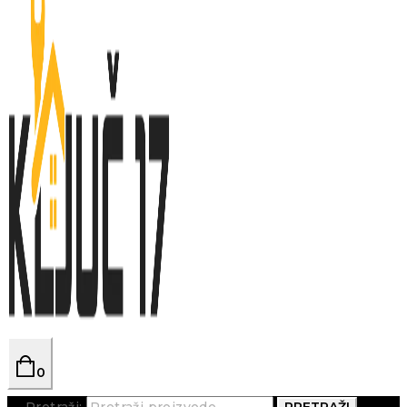
0
Pretraži:
PRETRAŽI