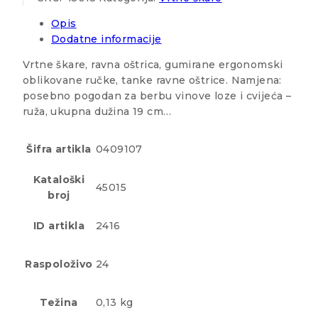
Opis
Dodatne informacije
Vrtne škare, ravna oštrica, gumirane ergonomski
oblikovane ručke, tanke ravne oštrice. Namjena:
posebno pogodan za berbu vinove loze i cvijeća –
ruža, ukupna dužina 19 cm…
Šifra artikla
0409107
Kataloški
45015
broj
ID artikla
2416
Raspoloživo
24
Težina
0,13 kg