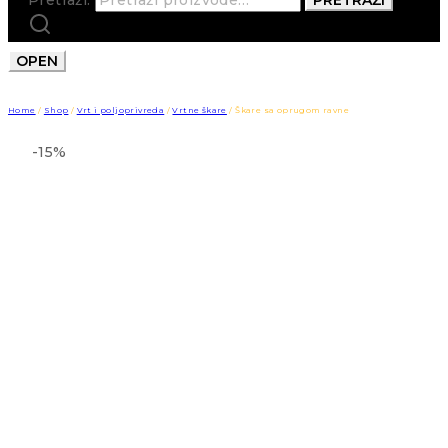
OPEN
Home
/
Shop
/
Vrt i poljoprivreda
/
Vrtne škare
/
Škare sa oprugom ravne
-15%