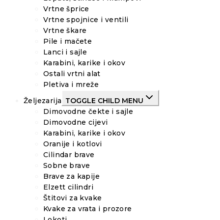
Vrtne šprice
Vrtne spojnice i ventili
Vrtne škare
Pile i mačete
Lanci i sajle
Karabini, karike i okov
Ostali vrtni alat
Pletiva i mreže
Željezarija
TOGGLE CHILD MENU
Dimovodne čekte i sajle
Dimovodne cijevi
Karabini, karike i okov
Oranije i kotlovi
Cilindar brave
Sobne brave
Brave za kapije
Elzett cilindri
Štitovi za kvake
Kvake za vrata i prozore
Lokoti