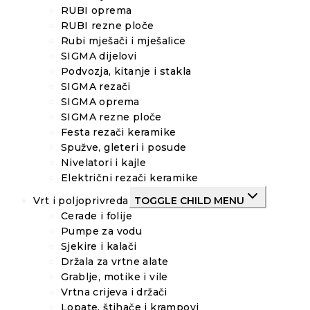
RUBI oprema
RUBI rezne ploče
Rubi mješači i mješalice
SIGMA dijelovi
Podvozja, kitanje i stakla
SIGMA rezači
SIGMA oprema
SIGMA rezne ploče
Festa rezači keramike
Spužve, gleteri i posude
Nivelatori i kajle
Električni rezači keramike
Vrt i poljoprivreda
TOGGLE CHILD MENU
Cerade i folije
Pumpe za vodu
Sjekire i kalači
Držala za vrtne alate
Grablje, motike i vile
Vrtna crijeva i držači
Lopate, štihače i krampovi