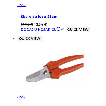
-15%
Škare za lozu 23cm
14,75
€
12,54
€
DODAJ U KOŠARICU
QUICK VIEW
QUICK VIEW
-15%