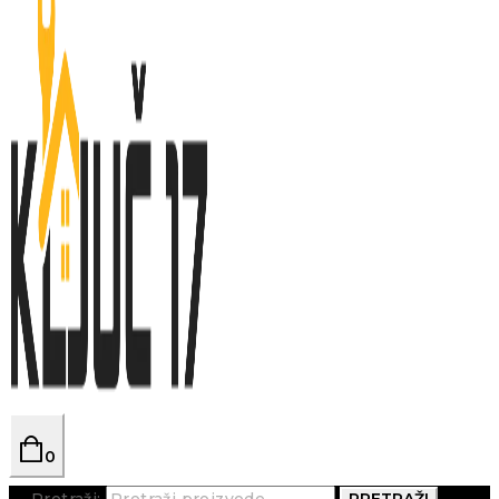
0
Pretraži:
PRETRAŽI