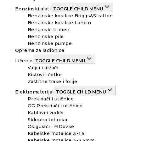
Benzinski alati
TOGGLE CHILD MENU
Benzinske kosilice Briggs&Stratton
Benzinske kosilice Loncin
Benzinski trimeri
Benzinske pile
Benzinske pumpe
Oprema za radionice
Ličenje
TOGGLE CHILD MENU
Valjci i držači
Kistovi i četke
Zaštitne trake i folije
Elektromaterijal
TOGGLE CHILD MENU
Prekidači i utičnice
OG Prekidači i utičnice
Kablovi i vodiči
Sklopna tehnika
Osigurači i FIDovke
Kabelske motalice 3×1,5
Kabelske motalice 3×2,5mm