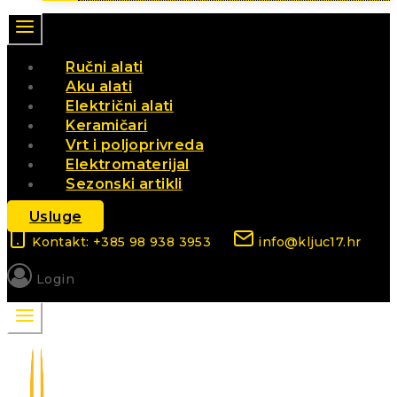
Ručni alati
Aku alati
Električni alati
Keramičari
Vrt i poljoprivreda
Elektromaterijal
Sezonski artikli
Usluge
Kontakt: +385 98 938 3953
info@kljuc17.hr
Login