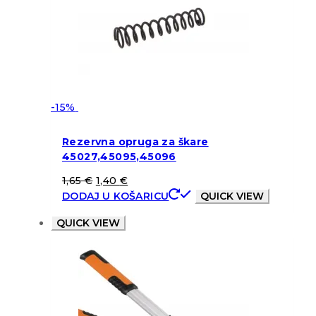
-15%
Rezervna opruga za škare
45027,45095,45096
1,65
€
1,40
€
DODAJ U KOŠARICU
QUICK VIEW
QUICK VIEW