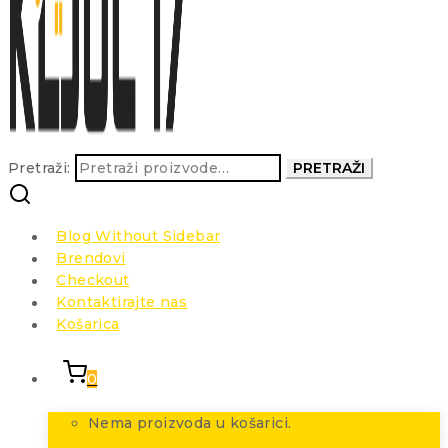
Pretraži:
PRETRAŽI
Blog Without Sidebar
Brendovi
Checkout
Kontaktirajte nas
Košarica
0
Nema proizvoda u košarici.