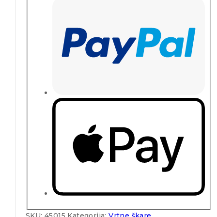
SKU:
45015
Kategorija:
Vrtne škare