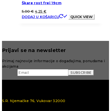
Škare rost frei 19cm
5,00
€
4,25
€
DODAJ U KOŠARICU
QUICK VIEW
Prijavi se na newsletter
Primaj najnovije informacije o događajima, ponudama i
akcijama
S.R. Njemačke 76, Vukovar 32000