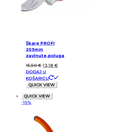
Škare PROFI
205mm
zavinute,poluga
15,50
€
13,18
€
DODAJ U
KOŠARICU
QUICK VIEW
QUICK VIEW
-15%