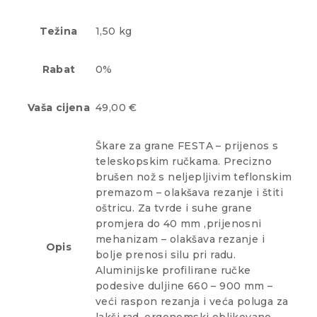
Težina
1,50 kg
Rabat
0%
Vaša cijena
49,00 €
Škare za grane FESTA – prijenos s
teleskopskim ručkama. Precizno
brušen nož s neljepljivim teflonskim
premazom – olakšava rezanje i štiti
oštricu. Za tvrde i suhe grane
promjera do 40 mm ,prijenosni
mehanizam – olakšava rezanje i
Opis
bolje prenosi silu pri radu.
Aluminijske profilirane ručke
podesive duljine 660 – 900 mm –
veći raspon rezanja i veća poluga za