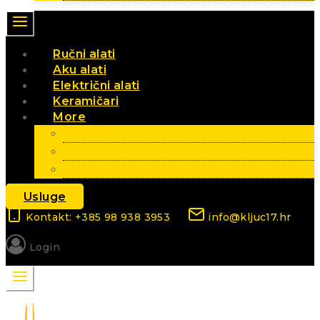
Ručni alati
Aku alati
Električni alati
Keramičari
More
Vrt i poljoprivreda
Elektromaterijal
Sezonski artikli
Usluge
Kontakt: +385 98 938 3953
info@kljuc17.hr
Login