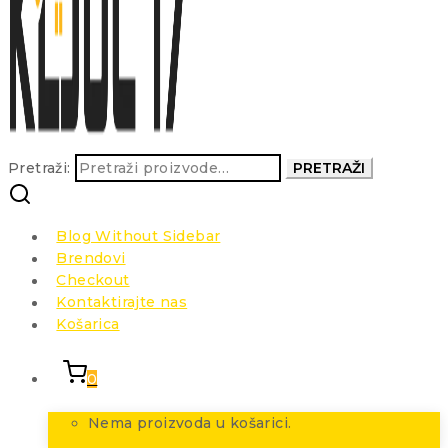
Pretraži:
PRETRAŽI
Blog Without Sidebar
Brendovi
Checkout
Kontaktirajte nas
Košarica
0
Nema proizvoda u košarici.