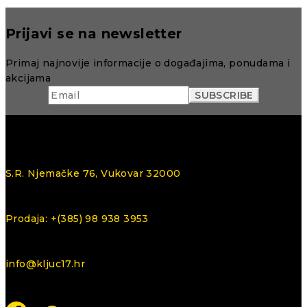
Prijavi se na newsletter
Primaj najnovije informacije o događajima, ponudama i
akcijama
S.R. Njemačke 76, Vukovar 32000
Prodaja: +(385) 98 938 3953
info@kljuc17.hr