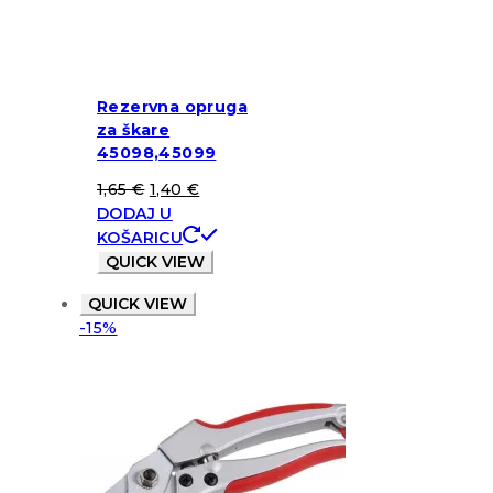
Rezervna opruga
za škare
45098,45099
1,65
€
1,40
€
DODAJ U
KOŠARICU
QUICK VIEW
QUICK VIEW
-15%