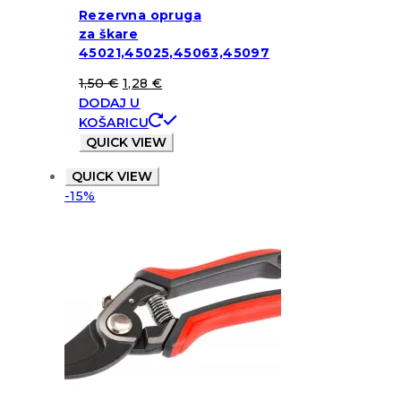
Rezervna opruga
za škare
45021,45025,45063,45097
1,50
€
1,28
€
DODAJ U
KOŠARICU
QUICK VIEW
QUICK VIEW
-15%