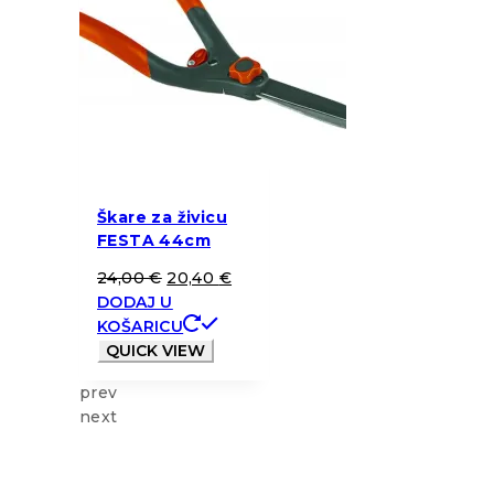
Škare za živicu
FESTA 44cm
24,00
€
20,40
€
DODAJ U
KOŠARICU
QUICK VIEW
prev
next