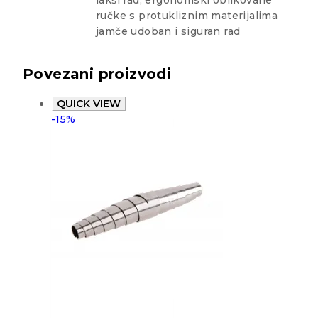
lakši rad, ergonomski oblikovane
ručke s protukliznim materijalima
jamče udoban i siguran rad
Povezani proizvodi
QUICK VIEW
-15%