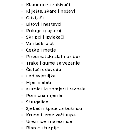
Klamerice i zakivači
Kliješta, škare i noževi
Odvijači
Bitovi i nastavci
Poluge (pajseri)
Škripci i izvlakači
Varilački alat
Četke i metle
Pneumatski alat i pribor
Trake i gume za vezanje
Čistači odovoda
Led svjetiljke
Mjerni alati
Kutnici, kutomjeri i ravnala
Pomična mjerila
Strugalice
Sjekači i špice za bušilicu
Krune i izrezivači rupa
Ureznice i nareznice
Blanje i turpije