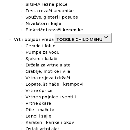
SIGMA rezne ploče
Festa rezači keramike
Spužve, gleteri i posude
Nivelatori i kajle
Električni rezači keramike
Vrt i poljoprivreda
TOGGLE CHILD MENU
Cerade i folije
Pumpe za vodu
Sjekire i kalači
Držala za vrtne alate
Grablje, motike i vile
Vrtna crijeva i držači
Lopate, štihače i krampovi
Vrtne šprice
Vrtne spojnice i ventili
Vrtne škare
Pile i mačete
Lanci i sajle
Karabini, karike i okov
Ostali vrtni alat