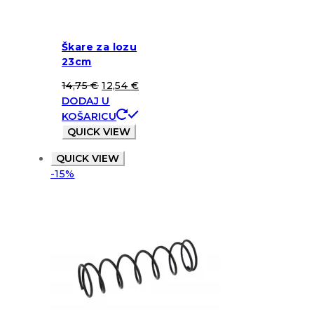
Škare za lozu
23cm
14,75
€
12,54
€
DODAJ U
KOŠARICU
QUICK VIEW
QUICK VIEW
-15%