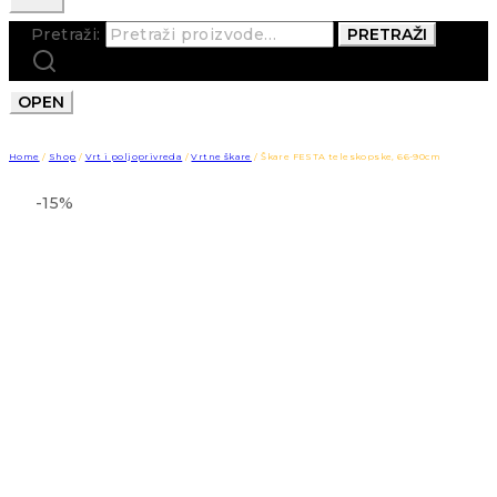
Pretraži:
PRETRAŽI
OPEN
Home
/
Shop
/
Vrt i poljoprivreda
/
Vrtne škare
/
Škare FESTA teleskopske, 66-90cm
-15%