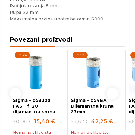
Radijus rezanja 8 mm
Rupa 22 mm
Maksimalna brzina upotrebe o/min 6000
Povezani proizvodi
-23%
-23%
Sigma – 053020
Sigma – 054BA
Si
FAST fi 20
Dijamantna kruna
FA
dijamantna kruna
27mm
di
15,40
€
42,25
€
20,00
€
54,87
€
46
Nema na skladištu
Nema na skladištu