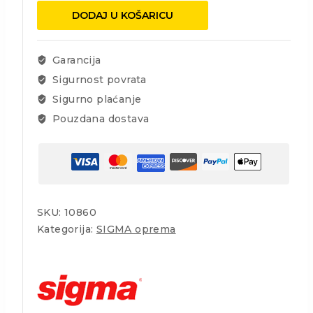
ploča
DODAJ U KOŠARICU
115
radius
8
Garancija
količina
Sigurnost povrata
Sigurno plaćanje
Pouzdana dostava
SKU:
10860
Kategorija:
SIGMA oprema