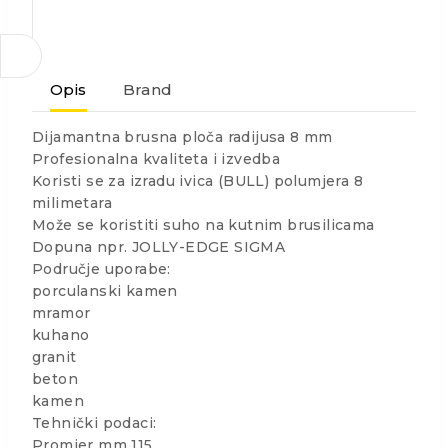
Opis
Brand
Dijamantna brusna ploča radijusa 8 mm
Profesionalna kvaliteta i izvedba
Koristi se za izradu ivica (BULL) polumjera 8
milimetara
Može se koristiti suho na kutnim brusilicama
Dopuna npr. JOLLY-EDGE SIGMA
Područje uporabe:
porculanski kamen
mramor
kuhano
granit
beton
kamen
Tehnički podaci:
Promjer mm 115