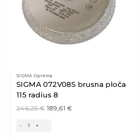
SIGMA Oprema
SIGMA 072V08S brusna ploča
115 radius 8
246,25
€
189,61
€
SIGMA
072V08S
brusna