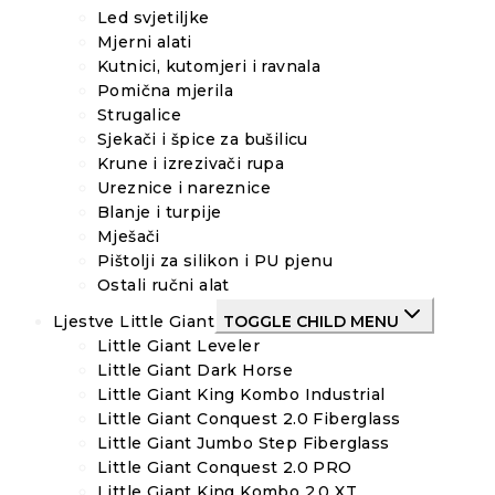
Led svjetiljke
Mjerni alati
Kutnici, kutomjeri i ravnala
Pomična mjerila
Strugalice
Sjekači i špice za bušilicu
Krune i izrezivači rupa
Ureznice i nareznice
Blanje i turpije
Mješači
Pištolji za silikon i PU pjenu
Ostali ručni alat
Ljestve Little Giant
TOGGLE CHILD MENU
Little Giant Leveler
Little Giant Dark Horse
Little Giant King Kombo Industrial
Little Giant Conquest 2.0 Fiberglass
Little Giant Jumbo Step Fiberglass
Little Giant Conquest 2.0 PRO
Little Giant King Kombo 2.0 XT