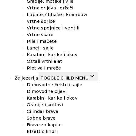
Grablje, motike i vile
Vrtna crijeva i držači
Lopate, štihače i krampovi
Vrtne šprice
Vrtne spojnice i ventili
Vrtne škare
Pile i mačete
Lanci i sajle
Karabini, karike i okov
Ostali vrtni alat
Pletiva i mreže
Željezarija
TOGGLE CHILD MENU
Dimovodne čekte i sajle
Dimovodne cijevi
Karabini, karike i okov
Oranije i kotlovi
Cilindar brave
Sobne brave
Brave za kapije
Elzett cilindri