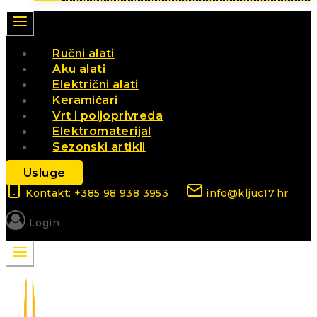
Ručni alati
Aku alati
Električni alati
Keramičari
Vrt i poljoprivreda
Elektromaterijal
Sezonski artikli
Usluge
Kontakt: +385 98 938 3953
info@kljuc17.hr
Login