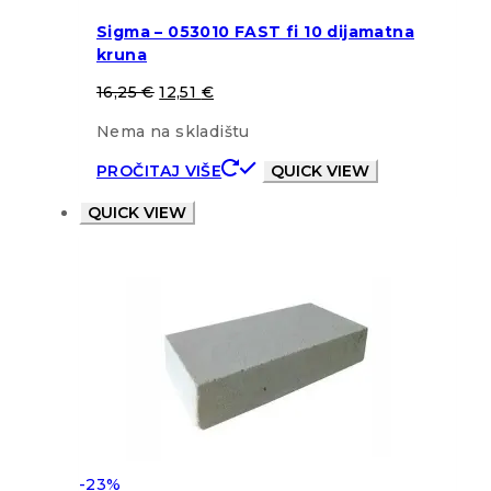
Sigma – 053010 FAST fi 10 dijamatna
kruna
16,25
€
12,51
€
Nema na skladištu
PROČITAJ VIŠE
QUICK VIEW
QUICK VIEW
-23%