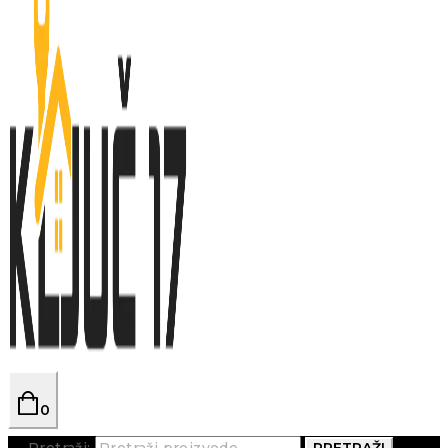
0
Pretraži:
PRETRAŽI