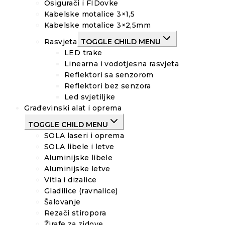
Osigurači i FIDovke
Kabelske motalice 3×1,5
Kabelske motalice 3×2,5mm
Rasvjeta
TOGGLE CHILD MENU
LED trake
Linearna i vodotjesna rasvjeta
Reflektori sa senzorom
Reflektori bez senzora
Led svjetiljke
Građevinski alat i oprema
TOGGLE CHILD MENU
SOLA laseri i oprema
SOLA libele i letve
Aluminijske libele
Aluminijske letve
Vitla i dizalice
Gladilice (ravnalice)
Šalovanje
Rezači stiropora
Žirafe za zidove