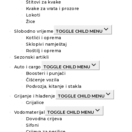
Štitovi za kvake
Kvake za vrata i prozore
Lokoti
Žice
Slobodno vrijeme
TOGGLE CHILD MENU
Kotlići i oprema
Sklopivi namještaj
Roštilj i oprema
Sezonski artikli
Auto i cargo
TOGGLE CHILD MENU
Boosteri i punjači
Čišćenje vozila
Podvozja, kitanje i stakla
Grijanje i hlađenje
TOGGLE CHILD MENU
Grijalice
Vodomaterijal
TOGGLE CHILD MENU
Dovodna crijeva
Sifoni
Crijeva za perilice