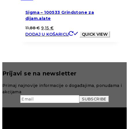
Sigma – 100533 Grindstone za
dijam.alate
11,88
€
9,15
€
DODAJ U KOŠARICU
QUICK VIEW
Prijavi se na newsletter
Primaj najnovije informacije o događajima, ponudama i
akcijama