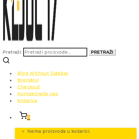
Pretraži:
PRETRAŽI
Blog Without Sidebar
Brendovi
Checkout
Kontaktirajte nas
Košarica
0
Nema proizvoda u košarici.