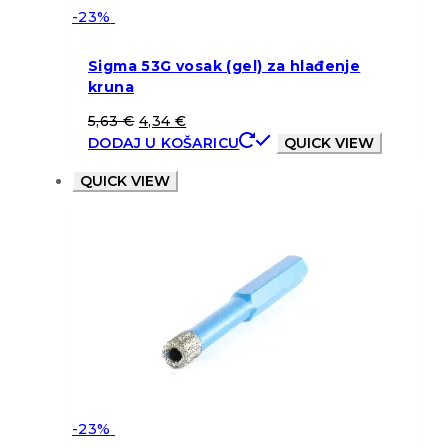
-23%
Sigma 53G vosak (gel) za hlađenje
kruna
5,63
€
4,34
€
DODAJ U KOŠARICU
QUICK VIEW
QUICK VIEW
-23%