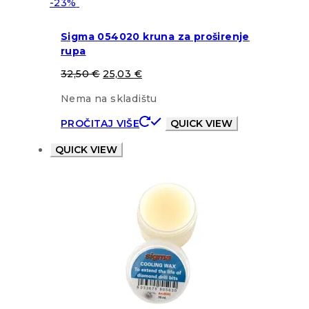
-23%
Sigma 054020 kruna za proširenje
rupa
32,50
€
25,03
€
Nema na skladištu
PROČITAJ VIŠE
QUICK VIEW
QUICK VIEW