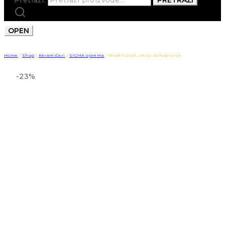
OPEN
Home
/
Shop
/
Keramičari
/
SIGMA oprema
/
14428 Tuljak, vreća za fugiranje
-23%