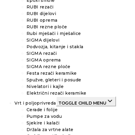
Epoxi smole
RUBI rezači
RUBI dijelovi
RUBI oprema
RUBI rezne ploče
Rubi mješači i mješalice
SIGMA dijelovi
Podvozja, kitanje i stakla
SIGMA rezači
SIGMA oprema
SIGMA rezne ploče
Festa rezači keramike
Spužve, gleteri i posude
Nivelatori i kajle
Električni rezači keramike
Vrt i poljoprivreda
TOGGLE CHILD MENU
Cerade i folije
Pumpe za vodu
Sjekire i kalači
Držala za vrtne alate