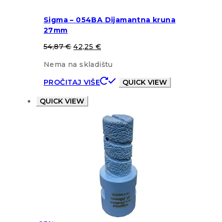
Sigma – 054BA Dijamantna kruna
27mm
54,87
€
42,25
€
Nema na skladištu
PROČITAJ VIŠE
QUICK VIEW
QUICK VIEW