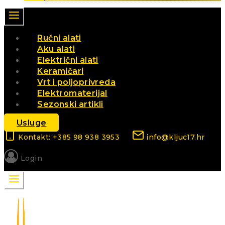
Ručni alati
Aku alati
Električni alati
Keramičari
Vrt i poljoprivreda
Elektromaterijal
Sezonski artikli
Usluge
Kontakt: +385 98 938 3953
info@kljuc17.hr
Login