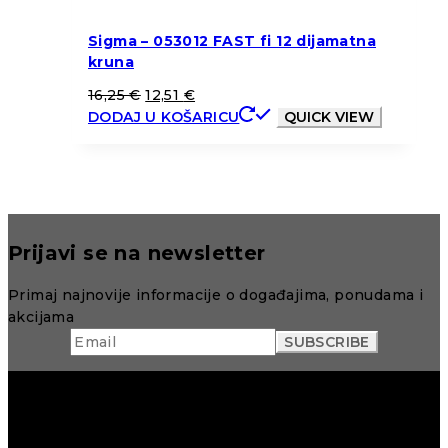
Sigma – 053012 FAST fi 12 dijamatna
kruna
16,25
€
12,51
€
DODAJ U KOŠARICU
QUICK VIEW
Prijavi se na newsletter
Primaj najnovije informacije o događajima, ponudama i
akcijama