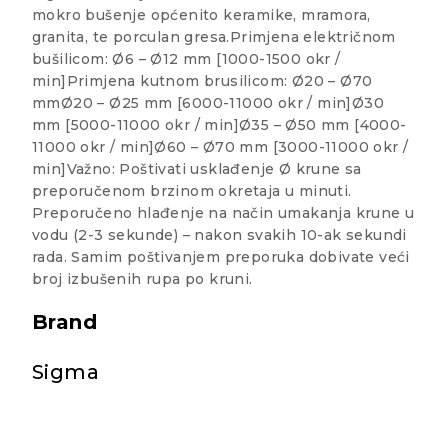
mokro bušenje općenito keramike, mramora,
granita, te porculan gresa.Primjena električnom
bušilicom: Ø6 – Ø12 mm [1000-1500 okr /
min]Primjena kutnom brusilicom: Ø20 – Ø70
mmØ20 – Ø25 mm [6000-11000 okr / min]Ø30
mm [5000-11000 okr / min]Ø35 – Ø50 mm [4000-
11000 okr / min]Ø60 – Ø70 mm [3000-11000 okr /
min]Važno: Poštivati usklađenje Ø krune sa
preporučenom brzinom okretaja u minuti.
Preporučeno hlađenje na način umakanja krune u
vodu (2-3 sekunde) – nakon svakih 10-ak sekundi
rada. Samim poštivanjem preporuka dobivate veći
broj izbušenih rupa po kruni.
Brand
Sigma