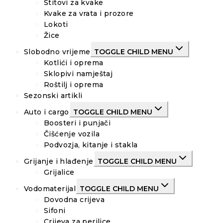
Štitovi za kvake
Kvake za vrata i prozore
Lokoti
Žice
Slobodno vrijeme
TOGGLE CHILD MENU
Kotlići i oprema
Sklopivi namještaj
Roštilj i oprema
Sezonski artikli
Auto i cargo
TOGGLE CHILD MENU
Boosteri i punjači
Čišćenje vozila
Podvozja, kitanje i stakla
Grijanje i hlađenje
TOGGLE CHILD MENU
Grijalice
Vodomaterijal
TOGGLE CHILD MENU
Dovodna crijeva
Sifoni
Crijeva za perilice