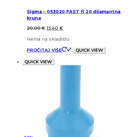
Sigma – 053020 FAST fi 20 dijamantna
kruna
20,00
€
15,40
€
Nema na skladištu
PROČITAJ VIŠE
QUICK VIEW
QUICK VIEW