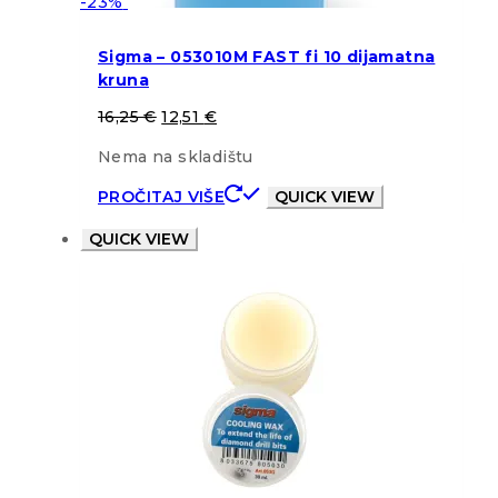
-23%
Sigma – 053010M FAST fi 10 dijamatna
kruna
16,25
€
12,51
€
Nema na skladištu
PROČITAJ VIŠE
QUICK VIEW
QUICK VIEW