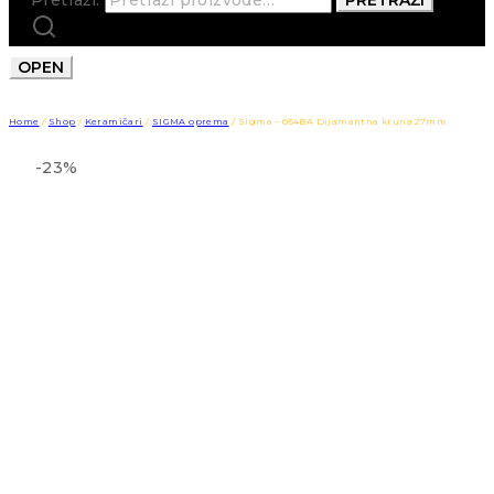
OPEN
Home
/
Shop
/
Keramičari
/
SIGMA oprema
/
Sigma – 054BA Dijamantna kruna 27mm
-23%