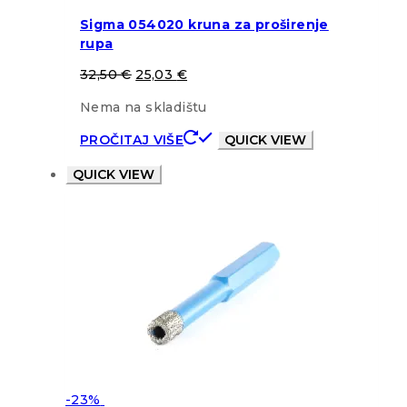
Sigma 054020 kruna za proširenje
rupa
32,50
€
25,03
€
Nema na skladištu
PROČITAJ VIŠE
QUICK VIEW
QUICK VIEW
-23%