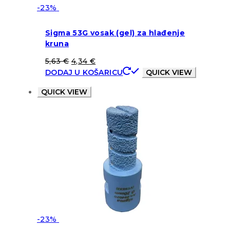
-23%
Sigma 53G vosak (gel) za hlađenje
kruna
5,63
€
4,34
€
DODAJ U KOŠARICU
QUICK VIEW
QUICK VIEW
-23%