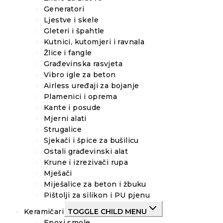
Generatori
Ljestve i skele
Gleteri i špahtle
Kutnici, kutomjeri i ravnala
Žlice i fangle
Građevinska rasvjeta
Vibro igle za beton
Airless uređaji za bojanje
Plamenici i oprema
Kante i posude
Mjerni alati
Strugalice
Sjekači i špice za bušilicu
Ostali građevinski alat
Krune i izrezivači rupa
Mješači
Miješalice za beton i žbuku
Pištolji za silikon i PU pjenu
Keramičari
TOGGLE CHILD MENU
Epoxi smole