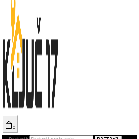
0
Pretraži:
PRETRAŽI