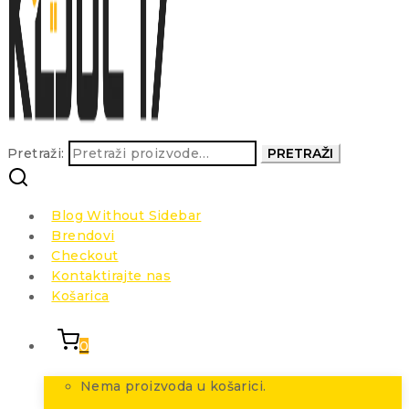
Pretraži:
PRETRAŽI
Blog Without Sidebar
Brendovi
Checkout
Kontaktirajte nas
Košarica
0
Nema proizvoda u košarici.