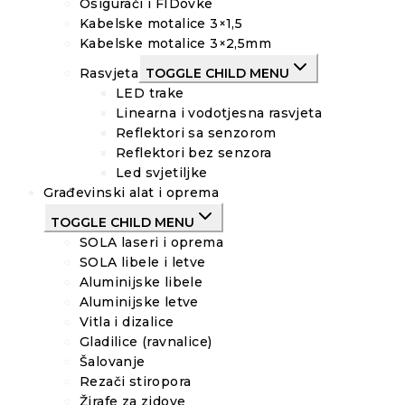
Osigurači i FIDovke
Kabelske motalice 3×1,5
Kabelske motalice 3×2,5mm
Rasvjeta
TOGGLE CHILD MENU
LED trake
Linearna i vodotjesna rasvjeta
Reflektori sa senzorom
Reflektori bez senzora
Led svjetiljke
Građevinski alat i oprema
TOGGLE CHILD MENU
SOLA laseri i oprema
SOLA libele i letve
Aluminijske libele
Aluminijske letve
Vitla i dizalice
Gladilice (ravnalice)
Šalovanje
Rezači stiropora
Žirafe za zidove