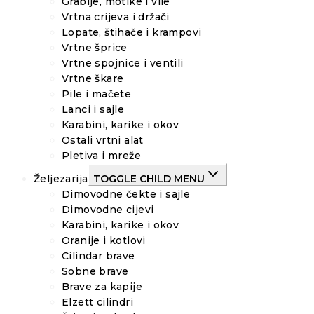
Grablje, motike i vile
Vrtna crijeva i držači
Lopate, štihače i krampovi
Vrtne šprice
Vrtne spojnice i ventili
Vrtne škare
Pile i mačete
Lanci i sajle
Karabini, karike i okov
Ostali vrtni alat
Pletiva i mreže
Željezarija
TOGGLE CHILD MENU
Dimovodne čekte i sajle
Dimovodne cijevi
Karabini, karike i okov
Oranije i kotlovi
Cilindar brave
Sobne brave
Brave za kapije
Elzett cilindri