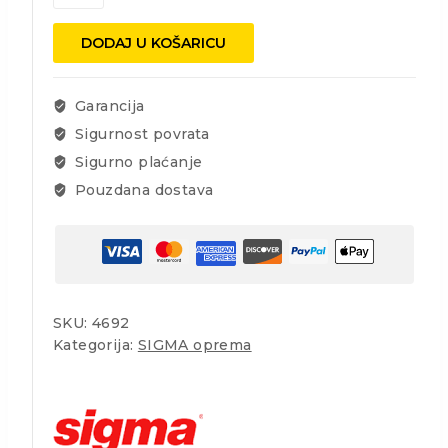
-
053060
DODAJ U KOŠARICU
FAST
fi
60
Garancija
dijamatna
kruna
Sigurnost povrata
količina
Sigurno plaćanje
Pouzdana dostava
SKU:
4692
Kategorija:
SIGMA oprema