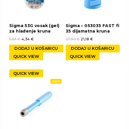
Sigma 53G vosak (gel)
Sigma – 053035 FAST fi
za hlađenje kruna
35 dijamatna kruna
5,63
€
4,34
€
27,50
€
21,18
€
DODAJ U KOŠARICU
DODAJ U KOŠARICU
QUICK VIEW
QUICK VIEW
QUICK VIEW
-23%