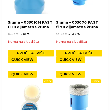
Sigma – 053010M FAST
Sigma – 053070 FAST
fi 10 dijamatna kruna
fi 70 dijamatna kruna
16,25
€
12,51
€
53,75
€
41,39
€
Nema na skladištu
Nema na skladištu
PROČITAJ VIŠE
PROČITAJ VIŠE
QUICK VIEW
QUICK VIEW
QUICK VIEW
QUICK VIEW
-23%
-23%