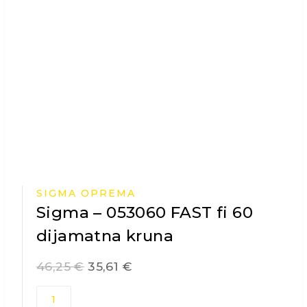
SIGMA OPREMA
Sigma – 053060 FAST fi 60
dijamatna kruna
46,25
€
35,61
€
Sigma