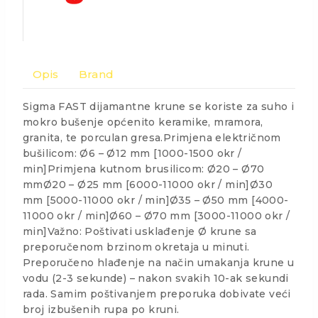
Opis
Brand
Sigma FAST dijamantne krune se koriste za suho i
mokro bušenje općenito keramike, mramora,
granita, te porculan gresa.Primjena električnom
bušilicom: Ø6 – Ø12 mm [1000-1500 okr /
min]Primjena kutnom brusilicom: Ø20 – Ø70
mmØ20 – Ø25 mm [6000-11000 okr / min]Ø30
mm [5000-11000 okr / min]Ø35 – Ø50 mm [4000-
11000 okr / min]Ø60 – Ø70 mm [3000-11000 okr /
min]Važno: Poštivati usklađenje Ø krune sa
preporučenom brzinom okretaja u minuti.
Preporučeno hlađenje na način umakanja krune u
vodu (2-3 sekunde) – nakon svakih 10-ak sekundi
rada. Samim poštivanjem preporuka dobivate veći
broj izbušenih rupa po kruni.