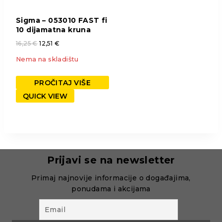
Sigma – 053010 FAST fi
10 dijamatna kruna
16,25
€
12,51
€
Nema na skladištu
PROČITAJ VIŠE
QUICK VIEW
Prijavi se na newsletter
Primaj najnovije informacije o događajima,
ponudama i akcijama