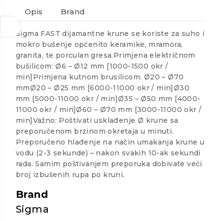
Opis
Brand
Sigma FAST dijamantne krune se koriste za suho i
mokro bušenje općenito keramike, mramora,
granita, te porculan gresa.Primjena električnom
bušilicom: Ø6 – Ø12 mm [1000-1500 okr /
min]Primjena kutnom brusilicom: Ø20 – Ø70
mmØ20 – Ø25 mm [6000-11000 okr / min]Ø30
mm [5000-11000 okr / min]Ø35 – Ø50 mm [4000-
11000 okr / min]Ø60 – Ø70 mm [3000-11000 okr /
min]Važno: Poštivati usklađenje Ø krune sa
preporučenom brzinom okretaja u minuti.
Preporučeno hlađenje na način umakanja krune u
vodu (2-3 sekunde) – nakon svakih 10-ak sekundi
rada. Samim poštivanjem preporuka dobivate veći
broj izbušenih rupa po kruni.
Brand
Sigma