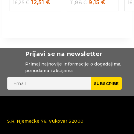
12,51
€
9,15
€
16,25
€
11,88
€
16
Prijavi se na newsletter
Primaj najnovije informacije o događajima,
ponudama i akcijama
S.R. Njemačke 76, Vukovar 32000