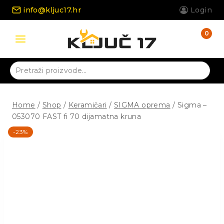
Skip
info@kljuc17.hr
Login
to
content
0
Pretraži:
Home
/
Shop
/
Keramičari
/
SIGMA oprema
/
Sigma –
053070 FAST fi 70 dijamatna kruna
-23%