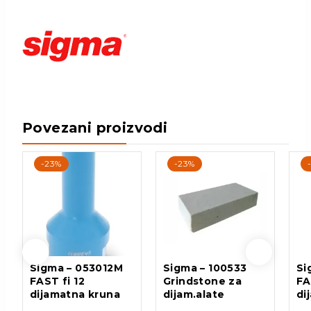
Povezani proizvodi
-23%
-23%
Sigma – 053012M
Sigma – 100533
Si
FAST fi 12
Grindstone za
FA
dijamatna kruna
dijam.alate
di