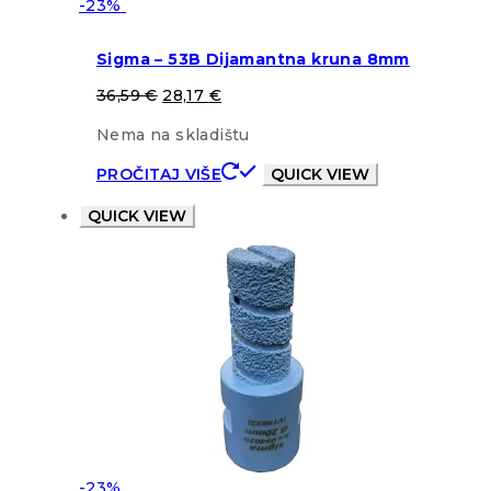
-23%
Sigma – 53B Dijamantna kruna 8mm
36,59
€
28,17
€
Nema na skladištu
PROČITAJ VIŠE
QUICK VIEW
QUICK VIEW
-23%