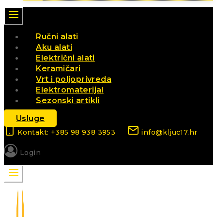
Ručni alati
Aku alati
Električni alati
Keramičari
Vrt i poljoprivreda
Elektromaterijal
Sezonski artikli
Usluge
Kontakt: +385 98 938 3953
info@kljuc17.hr
Login