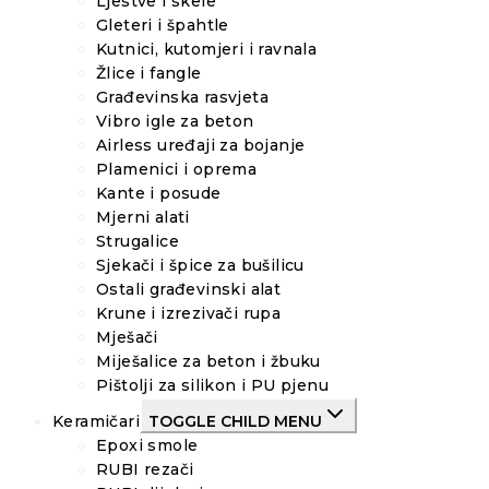
Ljestve i skele
Gleteri i špahtle
Kutnici, kutomjeri i ravnala
Žlice i fangle
Građevinska rasvjeta
Vibro igle za beton
Airless uređaji za bojanje
Plamenici i oprema
Kante i posude
Mjerni alati
Strugalice
Sjekači i špice za bušilicu
Ostali građevinski alat
Krune i izrezivači rupa
Mješači
Miješalice za beton i žbuku
Pištolji za silikon i PU pjenu
Keramičari
TOGGLE CHILD MENU
Epoxi smole
RUBI rezači