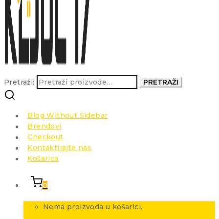
Pretraži:
PRETRAŽI
Blog Without Sidebar
Brendovi
Checkout
Kontaktirajte nas
Košarica
0
Nema proizvoda u košarici.