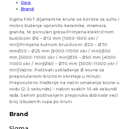
Opis
Brand
Sigma FAST dijamantne krune se koriste za suho i
mokro bušenje općenito keramike, mramora,
granita, te porculan gresa.Primjena električnom
bušilicom: Ø6 – Ø12 mm [1000-1500 okr /
min]Primjena kutnom brusilicom: Ø20 – Ø70
mmØ20 – Ø25 mm [6000-11000 okr / min]Ø30
mm [5000-11000 okr / min]Ø35 – Ø50 mm [4000-
11000 okr / min]Ø60 – Ø70 mm [3000-11000 okr /
min]Važno: Poštivati usklađenje Ø krune sa
preporučenom brzinom okretaja u minuti.
Preporučeno hlađenje na način umakanja krune u
vodu (2-3 sekunde) – nakon svakih 10-ak sekundi
rada. Samim poštivanjem preporuka dobivate veći
broj izbušenih rupa po kruni.
Brand
Sigma