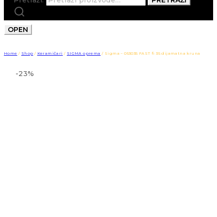
OPEN
Home
/
Shop
/
Keramičari
/
SIGMA oprema
/
Sigma – 053035 FAST fi 35 dijamatna kruna
-23%