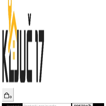
0
Pretraži:
PRETRAŽI