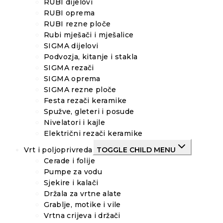
RUBI dijelovi
RUBI oprema
RUBI rezne ploče
Rubi mješači i mješalice
SIGMA dijelovi
Podvozja, kitanje i stakla
SIGMA rezači
SIGMA oprema
SIGMA rezne ploče
Festa rezači keramike
Spužve, gleteri i posude
Nivelatori i kajle
Električni rezači keramike
Vrt i poljoprivreda
TOGGLE CHILD MENU
Cerade i folije
Pumpe za vodu
Sjekire i kalači
Držala za vrtne alate
Grablje, motike i vile
Vrtna crijeva i držači