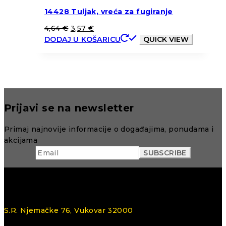
14428 Tuljak, vreća za fugiranje
4,64
€
3,57
€
DODAJ U KOŠARICU
QUICK VIEW
Prijavi se na newsletter
Primaj najnovije informacije o događajima, ponudama i
akcijama
S.R. Njemačke 76, Vukovar 32000