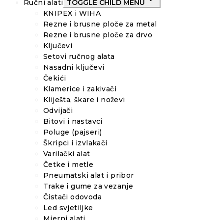
Ručni alati
TOGGLE CHILD MENU
KNIPEX i WIHA
Rezne i brusne ploče za metal
Rezne i brusne ploče za drvo
Ključevi
Setovi ručnog alata
Nasadni ključevi
Čekići
Klamerice i zakivači
Kliješta, škare i noževi
Odvijači
Bitovi i nastavci
Poluge (pajseri)
Škripci i izvlakači
Varilački alat
Četke i metle
Pneumatski alat i pribor
Trake i gume za vezanje
Čistači odovoda
Led svjetiljke
Mjerni alati