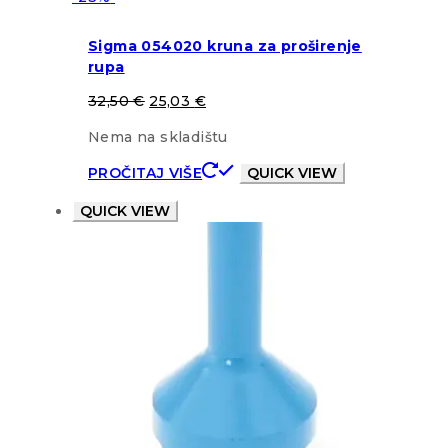
Sigma 054020 kruna za proširenje
rupa
32,50
€
25,03
€
Nema na skladištu
PROČITAJ VIŠE
QUICK VIEW
QUICK VIEW