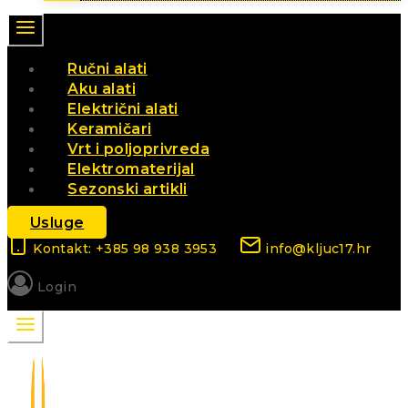
Ručni alati
Aku alati
Električni alati
Keramičari
Vrt i poljoprivreda
Elektromaterijal
Sezonski artikli
Usluge
Kontakt: +385 98 938 3953
info@kljuc17.hr
Login