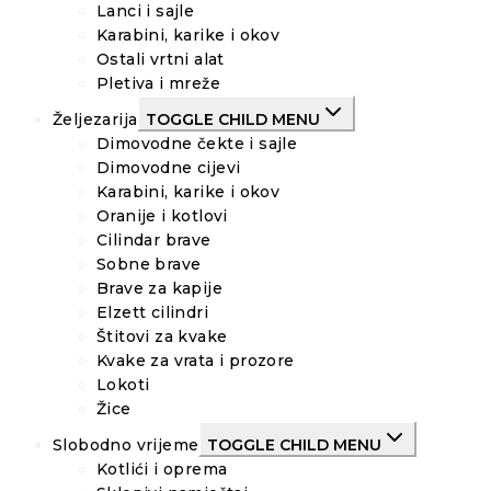
Lanci i sajle
Karabini, karike i okov
Ostali vrtni alat
Pletiva i mreže
Željezarija
TOGGLE CHILD MENU
Dimovodne čekte i sajle
Dimovodne cijevi
Karabini, karike i okov
Oranije i kotlovi
Cilindar brave
Sobne brave
Brave za kapije
Elzett cilindri
Štitovi za kvake
Kvake za vrata i prozore
Lokoti
Žice
Slobodno vrijeme
TOGGLE CHILD MENU
Kotlići i oprema