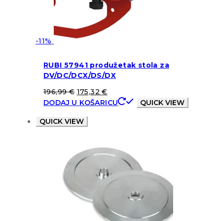
-11%
RUBI 57941 produžetak stola za
DV/DC/DCX/DS/DX
196,99
€
175,32
€
DODAJ U KOŠARICU
QUICK VIEW
QUICK VIEW