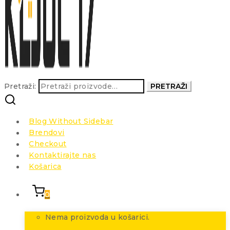
Pretraži:
PRETRAŽI
Blog Without Sidebar
Brendovi
Checkout
Kontaktirajte nas
Košarica
0
Nema proizvoda u košarici.