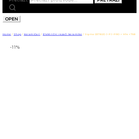
OPEN
Home
/
Shop
/
Keramičari
/
Električni rezači keramike
/
Sigma 037B2D J-P J-PRO + M14 +75B
-11%