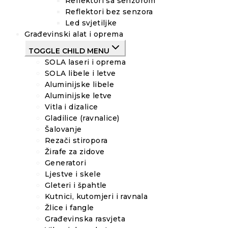
Reflektori sa senzorom
Reflektori bez senzora
Led svjetiljke
Građevinski alat i oprema
TOGGLE CHILD MENU
SOLA laseri i oprema
SOLA libele i letve
Aluminijske libele
Aluminijske letve
Vitla i dizalice
Gladilice (ravnalice)
Šalovanje
Rezači stiropora
Žirafe za zidove
Generatori
Ljestve i skele
Gleteri i špahtle
Kutnici, kutomjeri i ravnala
Žlice i fangle
Građevinska rasvjeta