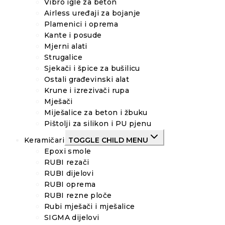
Vibro igle za beton
Airless uređaji za bojanje
Plamenici i oprema
Kante i posude
Mjerni alati
Strugalice
Sjekači i špice za bušilicu
Ostali građevinski alat
Krune i izrezivači rupa
Mješači
Miješalice za beton i žbuku
Pištolji za silikon i PU pjenu
Keramičari
TOGGLE CHILD MENU
Epoxi smole
RUBI rezači
RUBI dijelovi
RUBI oprema
RUBI rezne ploče
Rubi mješači i mješalice
SIGMA dijelovi