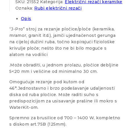
SKU:
21552
Kategorija:
Električni rezači keramike
Oznaka:
Rubi električni rezači
Opis
“J-Pro” stroj za rezanje pločice/ploče (keramika,
mramor, granit itd.), jamči ujednačenost gerunga
na cijeloj dužini ruba, točno kopirajući fiziološke
krivulje ploče; nešto što ne bi bilo moguće s
alatom na vodilici
.Može obraditi, u jednom prolazu, pločice debljine
5<20 mm i veličine od minimalno 30 cm.
Omogućuje rezanje pod kutom od
46°.Jednostavno i brzo podešavanje udaljenosti
diska od ruba pločice. Može raditi suho s
predispozicijom za usisavanje prašine ili mokro s
WaterKit-om.
Spremno za brusilice od 700 – 1400 W, kompletno
s diskom art.75B (125mm).