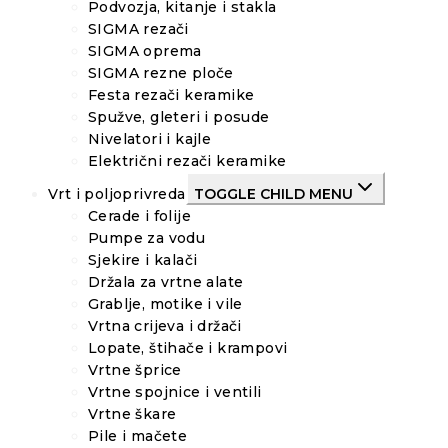
Podvozja, kitanje i stakla
SIGMA rezači
SIGMA oprema
SIGMA rezne ploče
Festa rezači keramike
Spužve, gleteri i posude
Nivelatori i kajle
Električni rezači keramike
Vrt i poljoprivreda
TOGGLE CHILD MENU
Cerade i folije
Pumpe za vodu
Sjekire i kalači
Držala za vrtne alate
Grablje, motike i vile
Vrtna crijeva i držači
Lopate, štihače i krampovi
Vrtne šprice
Vrtne spojnice i ventili
Vrtne škare
Pile i mačete