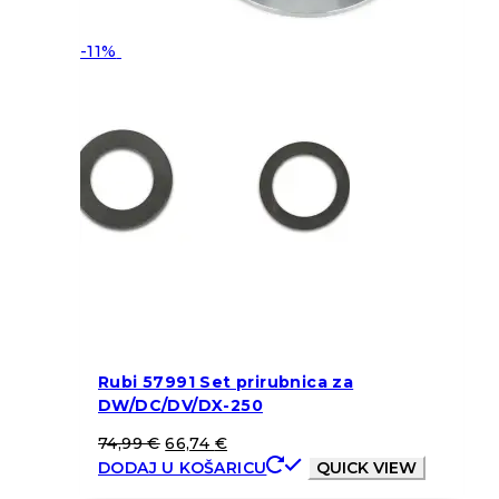
-11%
Rubi 57991 Set prirubnica za
DW/DC/DV/DX-250
74,99
€
66,74
€
DODAJ U KOŠARICU
QUICK VIEW