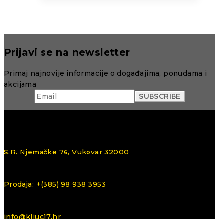
Prijavi se na newsletter
Primaj najnovije informacije o događajima, ponudama i
akcijama
S.R. Njemačke 76, Vukovar 32000
Prodaja: +(385) 98 938 3953
info@kljuc17.hr