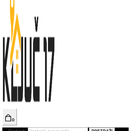
0
Pretraži:
PRETRAŽI