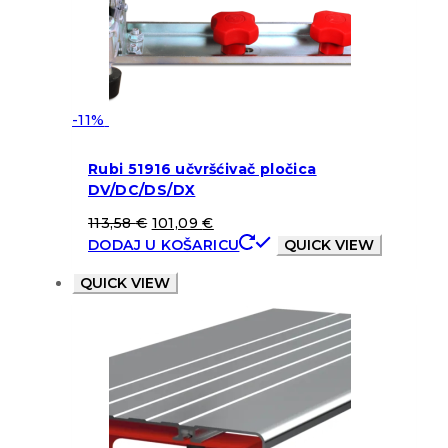
-11%
Rubi 51916 učvršćivač pločica
DV/DC/DS/DX
113,58
€
101,09
€
DODAJ U KOŠARICU
QUICK VIEW
QUICK VIEW