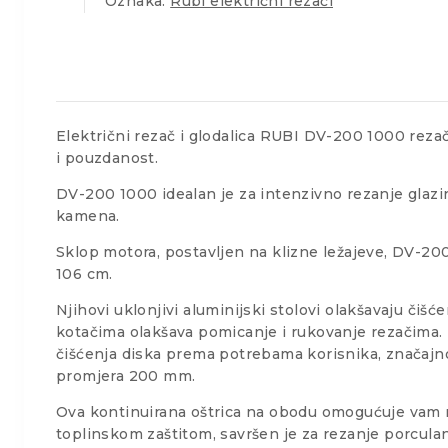
Oznaka:
Rubi električni rezači
Električni rezač i glodalica RUBI DV-200 1000 reza
i pouzdanost.
DV-200 1000 idealan je za intenzivno rezanje glazi
kamena.
Sklop motora, postavljen na klizne ležajeve, DV-2
106 cm.
Njihovi uklonjivi aluminijski stolovi olakšavaju či
kotačima olakšava pomicanje i rukovanje rezačima.
čišćenja diska prema potrebama korisnika, značaj
promjera 200 mm.
Ova kontinuirana oštrica na obodu omogućuje vam re
toplinskom zaštitom, savršen je za rezanje porculan