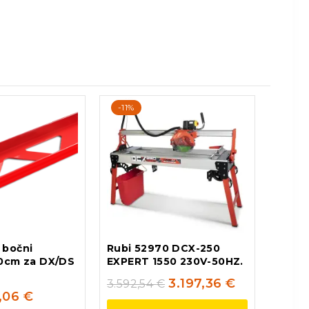
-11%
 bočni
Rubi 52970 DCX-250
50cm za DX/DS
EXPERT 1550 230V-50HZ.
3.197,36
€
3.592,54
€
,06
€