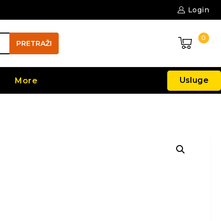
Login
0
PRETRAŽI
Usluge
More