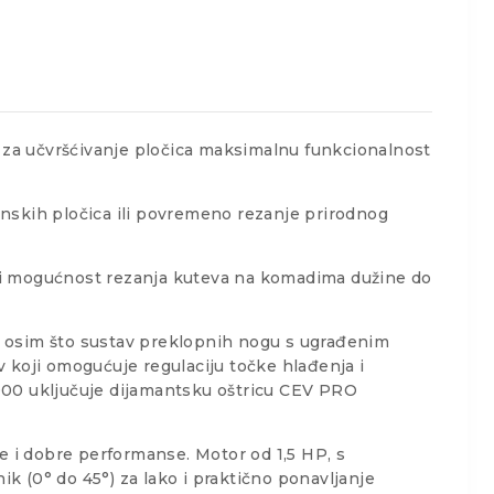
 za učvršćivanje pločica maksimalnu funkcionalnost
anskih pločica ili povremeno rezanje prirodnog
o i mogućnost rezanja kuteva na komadima dužine do
ca, osim što sustav preklopnih nogu s ugrađenim
 koji omogućuje regulaciju točke hlađenja i
000 uključuje dijamantsku oštricu CEV PRO
e i dobre performanse. Motor od 1,5 HP, s
k (0° do 45°) za lako i praktično ponavljanje