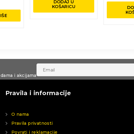
DODAJ U
KOŠARICU
DO
KO
IŠE
udama i akcijama
Pravila i informacije
O nama
Pravila privatnosti
Povrati i reklamacije