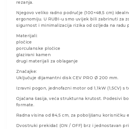
rezanja.
Njegovo veliko radno područje (100×48,5 cm) idealno
ergonomiju. U RUBI-u smo uvijek bili zabrinuti za zd
sigurnost i minimalizacija rizika od ozljeda na radu
Materijali:
pločice
porculanske pločice
glazirani kamen
drugi materijali za oblaganje
Značajke:
Uključuje dijamantni disk CEV PRO Ø 200 mm.
Izravni pogon, jednofazni motor od 1,1kW (1,5CV) 
Ojačana šasija, veća strukturna krutost. Podesivi bo
formate.
Radna visina od 84,5 cm, za poboljšanu korisničku 
Dvostruki prekidač (ON / OFF) brz i jednostavan pri