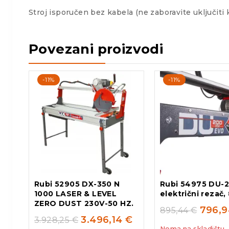
Stroj isporučen bez kabela (ne zaboravite uključiti 
Povezani proizvodi
-11%
-11%
Rubi 52905 DX-350 N
Rubi 54975 DU-
1000 LASER & LEVEL
električni rezač
ZERO DUST 230V-50 HZ.
796,
895,44
€
3.496,14
€
3.928,25
€
Nema na skladištu