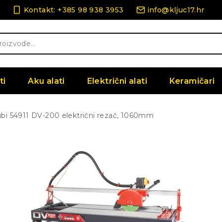
Kontakt: +385 98 938 3953
info@kljuc17.hr
ti
Aku alati
Električni alati
Keramičari
bi 54911 DV-200 električni rezač, 1060mm