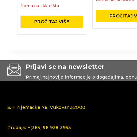
Nema na skladištu
PROČITAJ V
PROČITAJ VIŠE
Prijavi se na newsletter
Primaj najnovije informacije o događajima, pon
S.R. Njemačke 76, Vukovar 32000
Prodaja: +(385) 98 938 3953