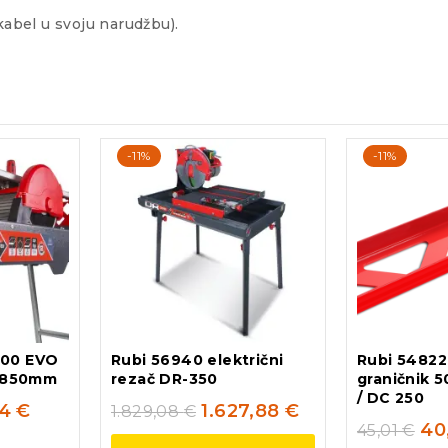
kabel u svoju narudžbu).
-11%
-11%
200 EVO
Rubi 56940 električni
Rubi 54822
, 850mm
rezač DR-350
graničnik 
/ DC 250
94
€
1.627,88
€
1.829,08
€
40
45,01
€