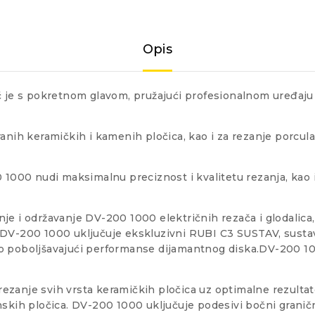
Opis
č je s pokretnom glavom, pružajući profesionalnom uređaju
ranih keramičkih i kamenih pločica, kao i za rezanje porcul
00 1000 nudi maksimalnu preciznost i kvalitetu rezanja, ka
šćenje i održavanje DV-200 1000 električnih rezača i glodali
 DV-200 1000 uključuje ekskluzivni RUBI C3 SUSTAV, sustav
no poboljšavajući performanse dijamantnog diska.DV-200 1
zanje svih vrsta keramičkih pločica uz optimalne rezultat
skih pločica. DV-200 1000 uključuje podesivi bočni granični