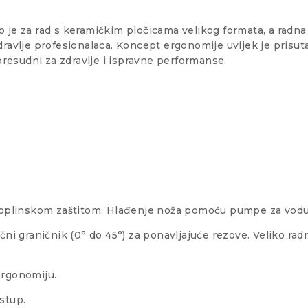
 je za rad s keramičkim pločicama velikog formata, a radna
ravlje profesionalaca. Koncept ergonomije uvijek je prisuta
 presudni za zdravlje i ispravne performanse.
s toplinskom zaštitom. Hlađenje noža pomoću pumpe za vodu
čni graničnik (0° do 45°) za ponavljajuće rezove. Veliko ra
ergonomiju.
stup.