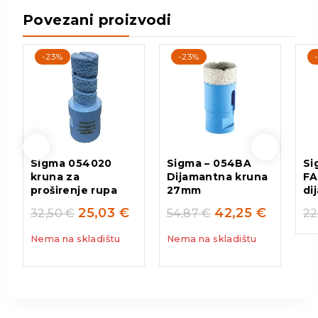
Povezani proizvodi
-23%
-23%
Sigma 054020
Sigma – 054BA
Si
kruna za
Dijamantna kruna
FA
proširenje rupa
27mm
di
25,03
€
42,25
€
32,50
€
54,87
€
22
Nema na skladištu
Nema na skladištu