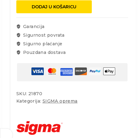
lift
DODAJ U KOŠARICU
340x160
(8
vakuma)
Garancija
količina
Sigurnost povrata
Sigurno plaćanje
Pouzdana dostava
SKU:
21870
Kategorija:
SIGMA oprema