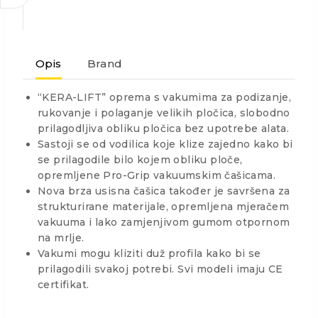
Opis
Brand
“KERA-LIFT” oprema s vakumima za podizanje,
rukovanje i polaganje velikih pločica, slobodno
prilagodljiva obliku pločica bez upotrebe alata.
Sastoji se od vodilica koje klize zajedno kako bi
se prilagodile bilo kojem obliku ploče,
opremljene Pro-Grip vakuumskim čašicama.
Nova brza usisna čašica također je savršena za
strukturirane materijale, opremljena mjeračem
vakuuma i lako zamjenjivom gumom otpornom
na mrlje.
Vakumi mogu kliziti duž profila kako bi se
prilagodili svakoj potrebi. Svi modeli imaju CE
certifikat.