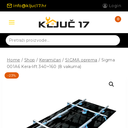
Skip
info@kljuc17.hr
Login
to
content
0
Pretraži:
Home
/
Shop
/
Keramičari
/
SIGMA oprema
/
Sigma
001A6 Kera-lift 340×160 (8 vakuma)
-23%