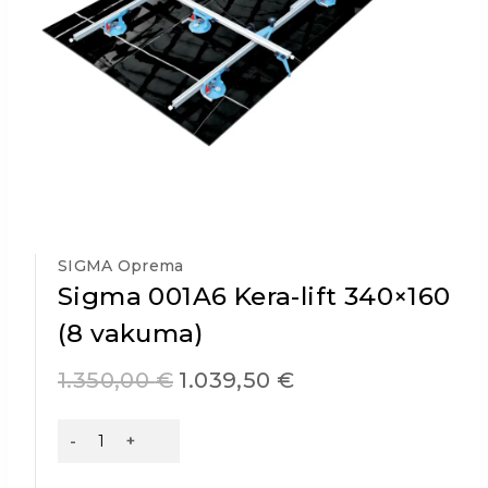
SIGMA Oprema
Sigma 001A6 Kera-lift 340×160
(8 vakuma)
1.350,00
€
1.039,50
€
Sigma
001A6
Kera-