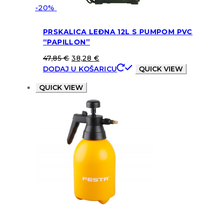
-20%
PRSKALICA LEĐNA 12L S PUMPOM PVC
“PAPILLON”
47,85
€
38,28
€
DODAJ U KOŠARICU
QUICK VIEW
QUICK VIEW