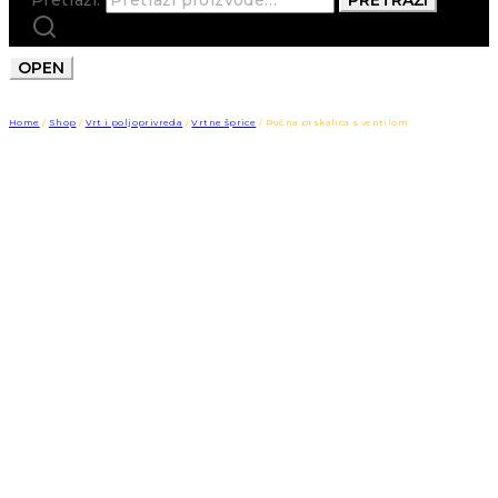
OPEN
Home
/
Shop
/
Vrt i poljoprivreda
/
Vrtne šprice
/
Ručna prskalica s ventilom