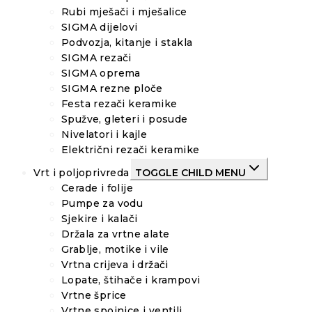
Rubi mješači i mješalice
SIGMA dijelovi
Podvozja, kitanje i stakla
SIGMA rezači
SIGMA oprema
SIGMA rezne ploče
Festa rezači keramike
Spužve, gleteri i posude
Nivelatori i kajle
Električni rezači keramike
Vrt i poljoprivreda
TOGGLE CHILD MENU
Cerade i folije
Pumpe za vodu
Sjekire i kalači
Držala za vrtne alate
Grablje, motike i vile
Vrtna crijeva i držači
Lopate, štihače i krampovi
Vrtne šprice
Vrtne spojnice i ventili