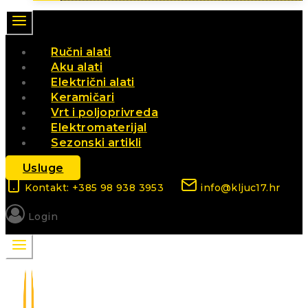
Ručni alati
Aku alati
Električni alati
Keramičari
Vrt i poljoprivreda
Elektromaterijal
Sezonski artikli
Usluge
Kontakt: +385 98 938 3953
info@kljuc17.hr
Login