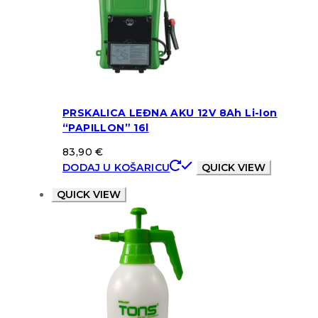
PRSKALICA LEĐNA AKU 12V 8Ah Li-Ion
“PAPILLON” 16l
83,90
€
DODAJ U KOŠARICU
QUICK VIEW
QUICK VIEW