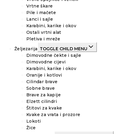
Vrtne škare
Pile i mačete
Lanci i sajle
Karabini, karike i okov
Ostali vrtni alat
Pletiva i mreže
Željezarija
TOGGLE CHILD MENU
Dimovodne čekte i sajle
Dimovodne cijevi
Karabini, karike i okov
Oranije i kotlovi
Cilindar brave
Sobne brave
Brave za kapije
Elzett cilindri
Štitovi za kvake
Kvake za vrata i prozore
Lokoti
Žice