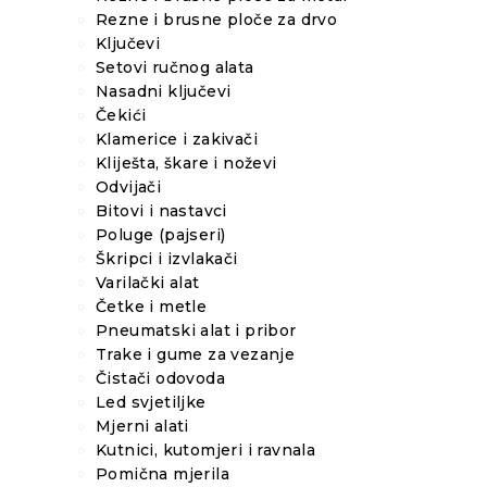
Rezne i brusne ploče za drvo
Ključevi
Setovi ručnog alata
Nasadni ključevi
Čekići
Klamerice i zakivači
Kliješta, škare i noževi
Odvijači
Bitovi i nastavci
Poluge (pajseri)
Škripci i izvlakači
Varilački alat
Četke i metle
Pneumatski alat i pribor
Trake i gume za vezanje
Čistači odovoda
Led svjetiljke
Mjerni alati
Kutnici, kutomjeri i ravnala
Pomična mjerila