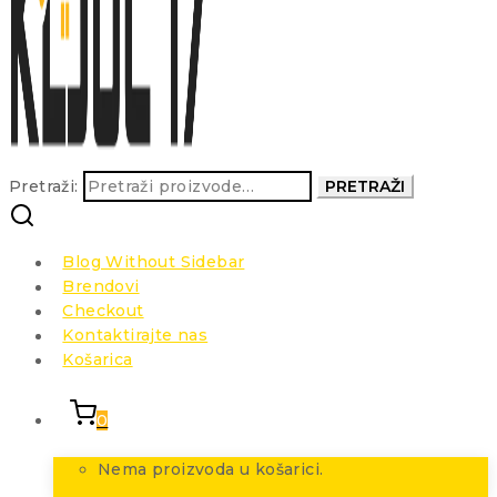
Pretraži:
PRETRAŽI
Blog Without Sidebar
Brendovi
Checkout
Kontaktirajte nas
Košarica
0
Nema proizvoda u košarici.