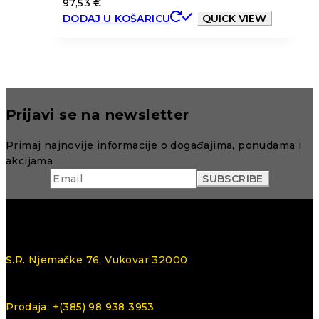
97,53
€
DODAJ U KOŠARICU
QUICK VIEW
Prijavi se na newsletter
Primaj najnovije informacije o događajima, ponudama i
akcijama
S.R. Njemačke 76, Vukovar 32000
Prodaja: +(385) 98 938 3953