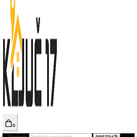
0
Pretraži:
PRETRAŽI